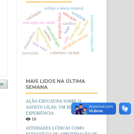
solfejo e teoria musical
vacinação
wrestling
educação
geografia física
agricultura sustentável
flauta doce
educação em saúde
enfermagem
sandbox
microbiologia
bisel
geomorfologia
caninos
matemática
ensino
geografia escolar
judô
bem estar
cobertura vacinal
juventude
MAIS LIDOS NA ÚLTIMA
ar
SEMANA
AÇÃO EDUCATIVA SOBRE O
AGOSTO LILÁS: UM RELATO DE
EXPERIÊNCIA
16
ATIVIDADES LÚDICAS COMO
ESTRATÉGIA DE APROXIMAÇÃO DE