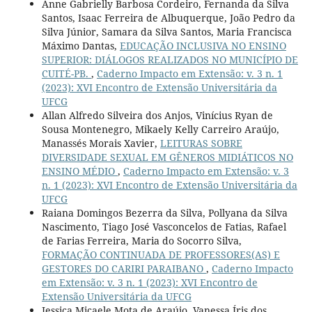
Anne Gabrielly Barbosa Cordeiro, Fernanda da Silva
Santos, Isaac Ferreira de Albuquerque, João Pedro da
Silva Júnior, Samara da Silva Santos, Maria Francisca
Máximo Dantas,
EDUCAÇÃO INCLUSIVA NO ENSINO
SUPERIOR: DIÁLOGOS REALIZADOS NO MUNICÍPIO DE
CUITÉ-PB.
,
Caderno Impacto em Extensão: v. 3 n. 1
(2023): XVI Encontro de Extensão Universitária da
UFCG
Allan Alfredo Silveira dos Anjos, Vinícius Ryan de
Sousa Montenegro, Mikaely Kelly Carreiro Araújo,
Manassés Morais Xavier,
LEITURAS SOBRE
DIVERSIDADE SEXUAL EM GÊNEROS MIDIÁTICOS NO
ENSINO MÉDIO
,
Caderno Impacto em Extensão: v. 3
n. 1 (2023): XVI Encontro de Extensão Universitária da
UFCG
Raiana Domingos Bezerra da Silva, Pollyana da Silva
Nascimento, Tiago José Vasconcelos de Fatias, Rafael
de Farias Ferreira, Maria do Socorro Silva,
FORMAÇÃO CONTINUADA DE PROFESSORES(AS) E
GESTORES DO CARIRI PARAIBANO
,
Caderno Impacto
em Extensão: v. 3 n. 1 (2023): XVI Encontro de
Extensão Universitária da UFCG
Jessica Micaele Mota de Araújo, Vanessa Íris dos