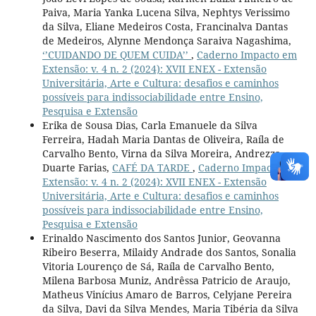
Paiva, Maria Yanka Lucena Silva, Nephtys Verissimo
da Silva, Eliane Medeiros Costa, Francinalva Dantas
de Medeiros, Alynne Mendonça Saraiva Nagashima,
‘’CUIDANDO DE QUEM CUIDA’’
,
Caderno Impacto em
Extensão: v. 4 n. 2 (2024): XVII ENEX - Extensão
Universitária, Arte e Cultura: desafios e caminhos
possíveis para indissociabilidade entre Ensino,
Pesquisa e Extensão
Erika de Sousa Dias, Carla Emanuele da Silva
Ferreira, Hadah Maria Dantas de Oliveira, Raíla de
Carvalho Bento, Virna da Silva Moreira, Andrezza
Duarte Farias,
CAFÉ DA TARDE
,
Caderno Impacto em
Extensão: v. 4 n. 2 (2024): XVII ENEX - Extensão
Universitária, Arte e Cultura: desafios e caminhos
possíveis para indissociabilidade entre Ensino,
Pesquisa e Extensão
Erinaldo Nascimento dos Santos Junior, Geovanna
Ribeiro Beserra, Milaidy Andrade dos Santos, Sonalia
Vitoria Lourenço de Sá, Raíla de Carvalho Bento,
Milena Barbosa Muniz, Andrêssa Patricio de Araujo,
Matheus Vinícius Amaro de Barros, Celyjane Pereira
da Silva, Davi da Silva Mendes, Maria Tibéria da Silva