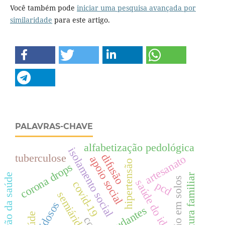
Você também pode
iniciar uma pesquisa avançada por
similaridade
para este artigo.
PALAVRAS-CHAVE
alfabetização pedológica
isolamento social
difusão
tuberculose
artesanato
apoio social
hipertensão
corona drops
promoção da saúde
agricultura familiar
educação em solos
saúde do idoso
covid-19
pcd
semiárido
idosos
estudantes
saúde