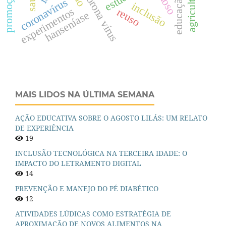
corona vírus
coronavírus
inclusão
experimentos
reuso
hanseníase
MAIS LIDOS NA ÚLTIMA SEMANA
AÇÃO EDUCATIVA SOBRE O AGOSTO LILÁS: UM RELATO
DE EXPERIÊNCIA
19
INCLUSÃO TECNOLÓGICA NA TERCEIRA IDADE: O
IMPACTO DO LETRAMENTO DIGITAL
14
PREVENÇÃO E MANEJO DO PÉ DIABÉTICO
12
ATIVIDADES LÚDICAS COMO ESTRATÉGIA DE
APROXIMAÇÃO DE NOVOS ALIMENTOS NA