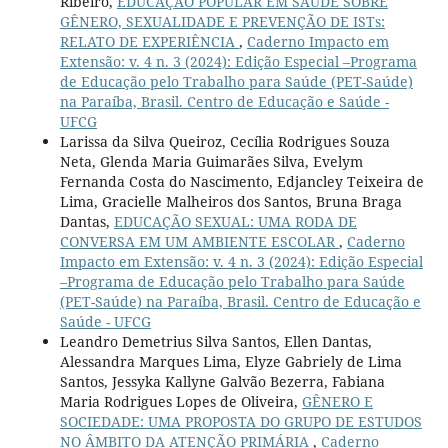
Ribeiro,
EDUCAÇÃO POPULAR EM SAÚDE SOBRE
GÊNERO, SEXUALIDADE E PREVENÇÃO DE ISTs:
RELATO DE EXPERIÊNCIA
,
Caderno Impacto em
Extensão: v. 4 n. 3 (2024): Edição Especial –Programa
de Educação pelo Trabalho para Saúde (PET-Saúde)
na Paraíba, Brasil. Centro de Educação e Saúde -
UFCG
Larissa da Silva Queiroz, Cecília Rodrigues Souza
Neta, Glenda Maria Guimarães Silva, Evelym
Fernanda Costa do Nascimento, Edjancley Teixeira de
Lima, Gracielle Malheiros dos Santos, Bruna Braga
Dantas,
EDUCAÇÃO SEXUAL: UMA RODA DE
CONVERSA EM UM AMBIENTE ESCOLAR
,
Caderno
Impacto em Extensão: v. 4 n. 3 (2024): Edição Especial
–Programa de Educação pelo Trabalho para Saúde
(PET-Saúde) na Paraíba, Brasil. Centro de Educação e
Saúde - UFCG
Leandro Demetrius Silva Santos, Ellen Dantas,
Alessandra Marques Lima, Elyze Gabriely de Lima
Santos, Jessyka Kallyne Galvão Bezerra, Fabiana
Maria Rodrigues Lopes de Oliveira,
GÊNERO E
SOCIEDADE: UMA PROPOSTA DO GRUPO DE ESTUDOS
NO ÂMBITO DA ATENÇÃO PRIMÁRIA
,
Caderno