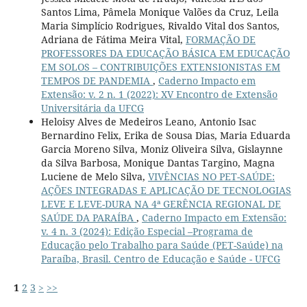
Santos Lima, Pâmela Monique Valões da Cruz, Leila
Maria Simplício Rodrigues, Rivaldo Vital dos Santos,
Adriana de Fátima Meira Vital,
FORMAÇÃO DE
PROFESSORES DA EDUCAÇÃO BÁSICA EM EDUCAÇÃO
EM SOLOS – CONTRIBUIÇÕES EXTENSIONISTAS EM
TEMPOS DE PANDEMIA
,
Caderno Impacto em
Extensão: v. 2 n. 1 (2022): XV Encontro de Extensão
Universitária da UFCG
Heloisy Alves de Medeiros Leano, Antonio Isac
Bernardino Felix, Erika de Sousa Dias, Maria Eduarda
Garcia Moreno Silva, Moniz Oliveira Silva, Gislaynne
da Silva Barbosa, Monique Dantas Targino, Magna
Luciene de Melo Silva,
VIVÊNCIAS NO PET-SAÚDE:
AÇÕES INTEGRADAS E APLICAÇÃO DE TECNOLOGIAS
LEVE E LEVE-DURA NA 4ª GERÊNCIA REGIONAL DE
SAÚDE DA PARAÍBA
,
Caderno Impacto em Extensão:
v. 4 n. 3 (2024): Edição Especial –Programa de
Educação pelo Trabalho para Saúde (PET-Saúde) na
Paraíba, Brasil. Centro de Educação e Saúde - UFCG
1
2
3
>
>>