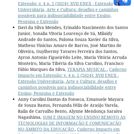
Extensão: v. 4 n. 2 (2024): XVII ENEX - Extensão
Universitária, Arte e Cultura: desafios e caminhos
possíveis para indissociabilidade entre Ensino,
Pesquisa e Extensão
Davi da Silva Mendes, Erinaldo Nascimento dos Santos
Junior, Sonalia Vitoria Lourenço de Sá, Milaidy
Andrade do Santos, Paloma Souza Xavier da Silva,
Matheus Vinicius Amaro de Barros, José Martins de
Oliveira, Guylhermy Tavares Ferreira dos Santos,
Ayron Antonio Figueirêdo Leite, Maria Vitória Arruda
Monteiro, Maria Tibéria da Silva Carolino, Francisco
Fábio Marques da Silva,
TERAPIA MUSICAL
,
Caderno
Impacto em Extensão: v. 4 n. 2 (2024): XVII ENEX -
Extensão Universitária, Arte e Cultura: desafios e
caminhos possíveis para indissociabilidade entre
Ensino, Pesquisa e Extensão
Anny Carolini Dantas da Fonseca, Emanuele Mayara
de Souza Bastos, Fernanda Félix de Araújo Varela,
Raila de Carvalho Bento, Alynne Mendonça Saraiva
Nagashima,
SOM E IMAGEM NO ENSINO REMOTO AS
TECNOLOGIAS DE INFORMAÇÃO E COMUNICAÇÃO
NO ÂMBITO DA EDUCAÇÃO
,
Caderno Impacto em