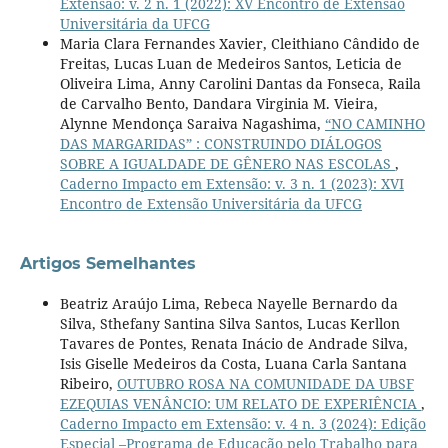
Extensão: v. 2 n. 1 (2022): XV Encontro de Extensão
Universitária da UFCG
Maria Clara Fernandes Xavier, Cleithiano Cândido de
Freitas, Lucas Luan de Medeiros Santos, Leticia de
Oliveira Lima, Anny Carolini Dantas da Fonseca, Raila
de Carvalho Bento, Dandara Virginia M. Vieira,
Alynne Mendonça Saraiva Nagashima,
“NO CAMINHO
DAS MARGARIDAS” : CONSTRUINDO DIÁLOGOS
SOBRE A IGUALDADE DE GÊNERO NAS ESCOLAS
,
Caderno Impacto em Extensão: v. 3 n. 1 (2023): XVI
Encontro de Extensão Universitária da UFCG
Artigos Semelhantes
Beatriz Araújo Lima, Rebeca Nayelle Bernardo da
Silva, Sthefany Santina Silva Santos, Lucas Kerllon
Tavares de Pontes, Renata Inácio de Andrade Silva,
Isis Giselle Medeiros da Costa, Luana Carla Santana
Ribeiro,
OUTUBRO ROSA NA COMUNIDADE DA UBSF
EZEQUIAS VENÂNCIO: UM RELATO DE EXPERIÊNCIA
,
Caderno Impacto em Extensão: v. 4 n. 3 (2024): Edição
Especial –Programa de Educação pelo Trabalho para