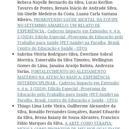
Rebeca Nayelle Bernardo da Silva, Lucas Kerllon
Tavares de Pontes, Renata Inácio de Andrade Silva,
Isis Giselle Medeiros da Costa, Luana Carla Santana
Ribeiro,
PROMOVENDO SAÚDE MENTAL DA EQUIPE
NO SETEMBRO AMARELO: UM RELATO DE
EXPERIÊNCIA
,
Caderno Impacto em Extensão: v. 4 n.
3 (2024): Edição Especial –Programa de Educação pelo
Trabalho para Saúde (PET-Saúde) na Paraíba, Brasil.
Centro de Educação e Saúde - UFCG
Sabrina Vitória Rodrigues Silva, Ewerlane Sobral
Moreira, Esmeralda da Silva Timoteo, Wellington
Gomes de Lima, Janaína Araújo Batista, Andrezza
Farias,
FORTALECIMENTO DO ALEITAMENTO
MATERNO NA ATENÇÃO BÁSICA: EXPERIÊNCIA
INTERDISCIPLINAR
,
Caderno Impacto em Extensão:
v. 4 n. 3 (2024): Edição Especial –Programa de
Educação pelo Trabalho para Saúde (PET-Saúde) na
Paraíba, Brasil. Centro de Educação e Saúde - UFCG
Thiago Lima Leite Vieira, Guilherme Alexandre da
Silva, Ronaldo Fernandes Gonçalves, Raniel Eduardo
da Silva, Brena Raiany de Sousa Abrantes, Francisco
Fábio Marques da Silva,
A ARTE COMO TERAPIA:
MÚSICA COMO PROMOTOR DE MELHOR QUALIDADE