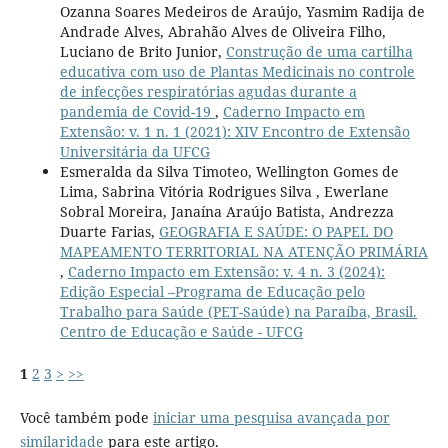
Ozanna Soares Medeiros de Araújo, Yasmim Radija de
Andrade Alves, Abrahão Alves de Oliveira Filho,
Luciano de Brito Junior,
Construção de uma cartilha
educativa com uso de Plantas Medicinais no controle
de infecções respiratórias agudas durante a
pandemia de Covid-19
,
Caderno Impacto em
Extensão: v. 1 n. 1 (2021): XIV Encontro de Extensão
Universitária da UFCG
Esmeralda da Silva Timoteo, Wellington Gomes de
Lima, Sabrina Vitória Rodrigues Silva , Ewerlane
Sobral Moreira, Janaína Araújo Batista, Andrezza
Duarte Farias,
GEOGRAFIA E SAÚDE: O PAPEL DO
MAPEAMENTO TERRITORIAL NA ATENÇÃO PRIMÁRIA
,
Caderno Impacto em Extensão: v. 4 n. 3 (2024):
Edição Especial –Programa de Educação pelo
Trabalho para Saúde (PET-Saúde) na Paraíba, Brasil.
Centro de Educação e Saúde - UFCG
1
2
3
>
>>
Você também pode
iniciar uma pesquisa avançada por
similaridade
para este artigo.