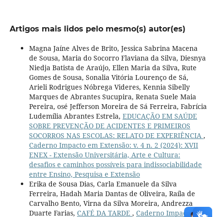
Artigos mais lidos pelo mesmo(s) autor(es)
Magna Jaíne Alves de Brito, Jessica Sabrina Macena
de Sousa, Maria do Socorro Flaviana da Silva, Diesnya
Niedja Batista de Araújo, Ellen Maria da Silva, Rute
Gomes de Sousa, Sonalia Vitória Lourenço de Sá,
Arieli Rodrigues Nóbrega Videres, Kennia Sibelly
Marques de Abrantes Sucupira, Renata Suele Maia
Pereira, osé Jefferson Moreira de Sá Ferreira, Fabrícia
Ludemília Abrantes Estrela,
EDUCAÇÃO EM SAÚDE
SOBRE PREVENÇÃO DE ACIDENTES E PRIMEIROS
SOCORROS NAS ESCOLAS: RELATO DE EXPERIÊNCIA
,
Caderno Impacto em Extensão: v. 4 n. 2 (2024): XVII
ENEX - Extensão Universitária, Arte e Cultura:
desafios e caminhos possíveis para indissociabilidade
entre Ensino, Pesquisa e Extensão
Erika de Sousa Dias, Carla Emanuele da Silva
Ferreira, Hadah Maria Dantas de Oliveira, Raíla de
Carvalho Bento, Virna da Silva Moreira, Andrezza
Duarte Farias,
CAFÉ DA TARDE
,
Caderno Impacto em