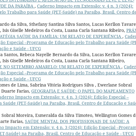
ÚDE DA PARAÍBA
,
Caderno Impacto em Extensão: v. 4 n. 3 (2024):
lo Trabalho para Saúde (PET-Saúde) na Paraíba, Brasil. Centro d
rdo da Silva, Sthefany Santina Silva Santos, Lucas Kerllon Tavare
, Isis Giselle Medeiros da Costa, Luana Carla Santana Ribeiro,
PRÁ
ATÉGIA SAÚDE DA FAMÍLIA: UM RELATO DE EXPERIÊNCIA
,
Cade
dição Especial –Programa de Educação pelo Trabalho para Saúde (P
cação e Saúde - UFCG
va Santos, Rebeca Nayelle Bernardo da Silva, Lucas Kerllon Tavare
 Isis Giselle Medeiros da Costa, Luana Carla Santana Ribeiro,
E NO SETEMBRO AMARELO: UM RELATO DE EXPERIÊNCIA
,
Cade
dição Especial –Programa de Educação pelo Trabalho para Saúde (P
cação e Saúde - UFCG
omes de Lima, Sabrina Vitória Rodrigues Silva , Ewerlane Sobral
 Duarte Farias,
GEOGRAFIA E SAÚDE: O PAPEL DO MAPEAMENTO
aderno Impacto em Extensão: v. 4 n. 3 (2024): Edição Especial –
Saúde (PET-Saúde) na Paraíba, Brasil. Centro de Educação e Saú
ne Sobral Moreira, Esmeralda da Silva Timoteo, Wellington Gomes 
arte Farias,
SAÚDE MENTAL DOS PROFISSIONAIS DE SAÚDE: A
o Impacto em Extensão: v. 4 n. 3 (2024): Edição Especial –Progra
T-Saúde) na Paraíba, Brasil. Centro de Educação e Saúde - UFCG