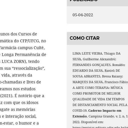
05-04-2022
lunos dos Cursos de
COMO CITAR
mática do CFP/UFCG, no
 Farmácia campus Cuité,
LIMA LEITE VIEIRA, Thiago; DA
 de Longa Permanência de
SILVA, Guilherme Alexandre;
OS LUCA ZORN), tendo
FERNANDES GONÇALVES, Ronaldo;
m sua “ressocialização”,
EDUARDO DA SILVA, Raniel; DE
vida, através da
SOUSA ABRANTES, Brena Raiany;
eo-chamadas e lives de
MARQUES DA SILVA, Francisco Fábio
A ARTE COMO TERAPIA: MÚSICA
seamos nos estudos
COMO PROMOTOR DE MELHOR
, (2021). É notório que a
QUALIDADE DE VIDA EM TEMPOS
z com que os idosos
DE DISTANCIAMENTO SOCIAL PELA
sgate as memórias
COVID-19.
Caderno Impacto em
 e interação social,
Extensão
, Campina Grande, v. 2, n. 1
2022. Disponível em:
m-estar, o humor e a
https://revistas.editora.ufcg.edu.br/i