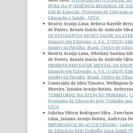
DURA NA 4ª GERÊNCIA REGIONAL DE SA
Edição Especial –Programa de Educação pe
Educação e Saúde - UFCG
Beatriz Araújo Lima, Rebeca Nayelle Berna
de Pontes, Renata Inácio de Andrade Silva
DE ESTUDANTES DO PET-SAÚDE NA ESTR
Impacto em Extensão: v. 4 n. 3 (2024): E
Saúde) na Paraíba, Brasil. Centro de Edu
Beatriz Araújo Lima, Sthefany Santina Sil
de Pontes, Renata Inácio de Andrade Silva,
PROMOVENDO SAÚDE MENTAL DA EQUIP
Impacto em Extensão: v. 4 n. 3 (2024): E
Saúde) na Paraíba, Brasil. Centro de Edu
Esmeralda da Silva Timoteo, Wellington G
Moreira, Janaína Araújo Batista, Andrezza
TERRITORIAL NA ATENÇÃO PRIMÁRIA
,
C
Programa de Educação pelo Trabalho para 
UFCG
Sabrina Vitória Rodrigues Silva , Ewerla
Lima, Janaína Araújo Batista, Andrezza Du
IMPORTÂNCIA DO AUTOCUIDADO
,
Cadern
de Educação pelo Trabalho para Saúde (PE