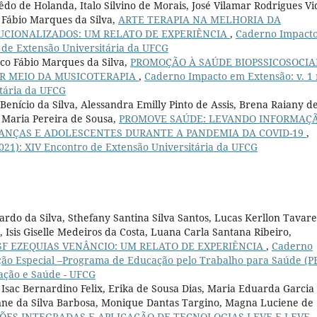
o de Holanda, Italo Silvino de Morais, José Vilamar Rodrigues Vi
o Fábio Marques da Silva,
ARTE TERAPIA NA MELHORIA DA
TUCIONALIZADOS: UM RELATO DE EXPERIÊNCIA
,
Caderno Impact
o de Extensão Universitária da UFCG
sco Fábio Marques da Silva,
PROMOÇÃO À SAÚDE BIOPSSICOSOCIA
OR MEIO DA MUSICOTERAPIA
,
Caderno Impacto em Extensão: v. 1 
itária da UFCG
enício da Silva, Alessandra Emilly Pinto de Assis, Brena Raiany d
 Maria Pereira de Sousa,
PROMOVE SAÚDE: LEVANDO INFORMAÇÃ
ANÇAS E ADOLESCENTES DURANTE A PANDEMIA DA COVID-19
,
2021): XIV Encontro de Extensão Universitária da UFCG
rdo da Silva, Sthefany Santina Silva Santos, Lucas Kerllon Tavare
 Isis Giselle Medeiros da Costa, Luana Carla Santana Ribeiro,
F EZEQUIAS VENÂNCIO: UM RELATO DE EXPERIÊNCIA
,
Caderno
dição Especial –Programa de Educação pelo Trabalho para Saúde (P
cação e Saúde - UFCG
Isac Bernardino Felix, Erika de Sousa Dias, Maria Eduarda Garcia
aynne da Silva Barbosa, Monique Dantas Targino, Magna Luciene de
ÇÕES INTEGRADAS E APLICAÇÃO DE TECNOLOGIAS LEVE E LEVE-