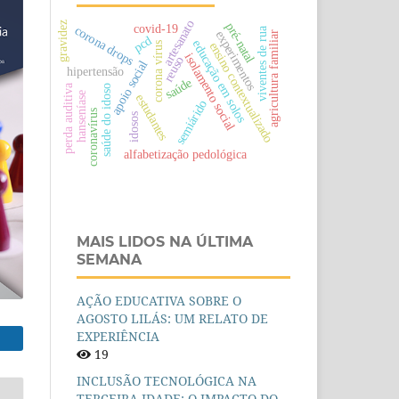
artesanato
gravidez
pré-natal
covid-19
corona drops
viventes de rua
experimentos
agricultura familiar
pcd
educação em solos
ensino contextualizado
corona vírus
isolamento social
reuso
apoio social
hipertensão
saúde
perda auditiva
saúde do idoso
hanseníase
estudantes
semiárido
coronavírus
idosos
alfabetização pedológica
MAIS LIDOS NA ÚLTIMA
SEMANA
AÇÃO EDUCATIVA SOBRE O
AGOSTO LILÁS: UM RELATO DE
EXPERIÊNCIA
19
INCLUSÃO TECNOLÓGICA NA
TERCEIRA IDADE: O IMPACTO DO