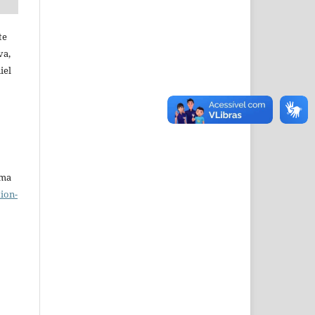
te
va,
iel
uma
ion-