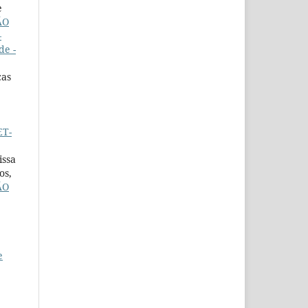
e
ÃO
–
de -
cas
ET-
issa
os,
ÃO
e