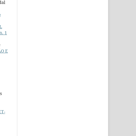
dal
o
L
n. 1
e
O E
s
ET-