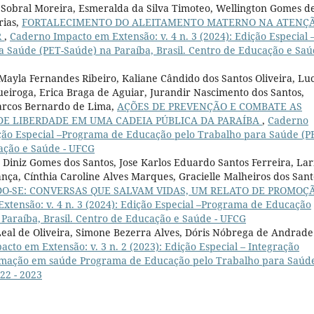
e Sobral Moreira, Esmeralda da Silva Timoteo, Wellington Gomes d
rias,
FORTALECIMENTO DO ALEITAMENTO MATERNO NA ATENÇ
R
,
Caderno Impacto em Extensão: v. 4 n. 3 (2024): Edição Especial 
Saúde (PET-Saúde) na Paraíba, Brasil. Centro de Educação e Saú
, Mayla Fernandes Ribeiro, Kaliane Cândido dos Santos Oliveira, Lu
ueiroga, Erica Braga de Aguiar, Jurandir Nascimento dos Santos,
Marcos Bernardo de Lima,
AÇÕES DE PREVENÇÃO E COMBATE AS
 DE LIBERDADE EM UMA CADEIA PÚBLICA DA PARAÍBA
,
Caderno
dição Especial –Programa de Educação pelo Trabalho para Saúde (P
cação e Saúde - UFCG
a Diniz Gomes dos Santos, Jose Karlos Eduardo Santos Ferreira, Lar
ança, Cínthia Caroline Alves Marques, Gracielle Malheiros dos Sant
O-SE: CONVERSAS QUE SALVAM VIDAS, UM RELATO DE PROMOÇ
tensão: v. 4 n. 3 (2024): Edição Especial –Programa de Educação
Paraíba, Brasil. Centro de Educação e Saúde - UFCG
 Leal de Oliveira, Simone Bezerra Alves, Dóris Nóbrega de Andrade
cto em Extensão: v. 3 n. 2 (2023): Edição Especial – Integração
ormação em saúde Programa de Educação pelo Trabalho para Saúd
22 - 2023