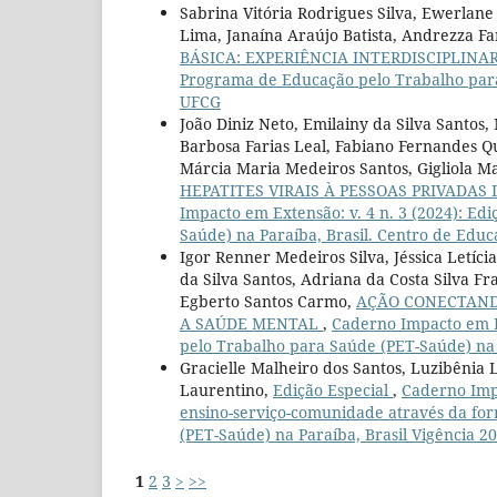
Sabrina Vitória Rodrigues Silva, Ewerlan
Lima, Janaína Araújo Batista, Andrezza Fa
BÁSICA: EXPERIÊNCIA INTERDISCIPLINA
Programa de Educação pelo Trabalho para 
UFCG
João Diniz Neto, Emilainy da Silva Santos
Barbosa Farias Leal, Fabiano Fernandes Q
Márcia Maria Medeiros Santos, Gigliola 
HEPATITES VIRAIS À PESSOAS PRIVADAS
Impacto em Extensão: v. 4 n. 3 (2024): E
Saúde) na Paraíba, Brasil. Centro de Edu
Igor Renner Medeiros Silva, Jéssica Letíci
da Silva Santos, Adriana da Costa Silva Fr
Egberto Santos Carmo,
AÇÃO CONECTAND
A SAÚDE MENTAL
,
Caderno Impacto em Ex
pelo Trabalho para Saúde (PET-Saúde) na 
Gracielle Malheiro dos Santos, Luzibênia
Laurentino,
Edição Especial
,
Caderno Impa
ensino-serviço-comunidade através da f
(PET-Saúde) na Paraíba, Brasil Vigência 20
1
2
3
>
>>