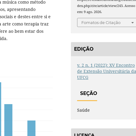
da música como método
dex.php/cite/article/view/243. Acesso
sos, apresentando
em: 9 ago. 2026.
ociais e destes entre si e
Fomatos de Citação
a arte como terapia traz
efere ao bem estar dos
ida.
EDIÇÃO
v. 2 n. 1 (2022): XV Encontro
de Extensão Universitária d
UFCG
SEÇÃO
Saúde
LICENÇA