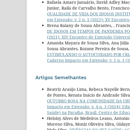
Rafaela Amaro Januário, David Adley Macêd
Junior, Raíla de Carvalho Bento, Francisc
QUALIDADE DE VIDA DOS IDOSOS INSTI
em Extensão: v. 2 n. 1 (2022): XV Encontr
Brena Raiany de Sousa Abrantes, , Franci
DE IDOSOS EM TEMPOS DE PANDEMIA P
(2021): XIV Encontro de Extensão Univers
Amanda Mayara de Sousa Silva, Ana Júlia B
Sousa Abrantes, Rozane Pereira de Sousa,
ESTIMULANDO O AUTOCUIDADO POR CRI
Caderno Impacto em Extensão: v. 1 n. 1 (
Artigos Semelhantes
Beatriz Araújo Lima, Rebeca Nayelle Berna
de Pontes, Renata Inácio de Andrade Silva,
OUTUBRO ROSA NA COMUNIDADE DA UBS
Impacto em Extensão: v. 4 n. 3 (2024): E
Saúde) na Paraíba, Brasil. Centro de Edu
Heloisy Alves de Medeiros Leano, Antonio 
Moreno Silva, Moniz Oliveira Silva, Gisl
Melo Silva,
VIVÊNCIAS NO PET-SAÚDE: A