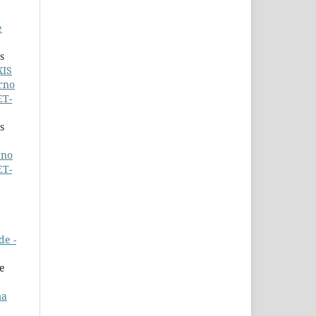
e
s
XIS
rno
ET-
s
rno
ET-
de -
de
ma