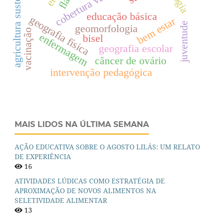
agricultura sustentável
cobertura vacinal
educação básica
geografia física
bem estar
juventude
geomorfologia
vacinação
enfermagem
bisel
geografia escolar
câncer de ovário
intervenção pedagógica
MAIS LIDOS NA ÚLTIMA SEMANA
AÇÃO EDUCATIVA SOBRE O AGOSTO LILÁS: UM RELATO
DE EXPERIÊNCIA
16
ATIVIDADES LÚDICAS COMO ESTRATÉGIA DE
APROXIMAÇÃO DE NOVOS ALIMENTOS NA
SELETIVIDADE ALIMENTAR
13