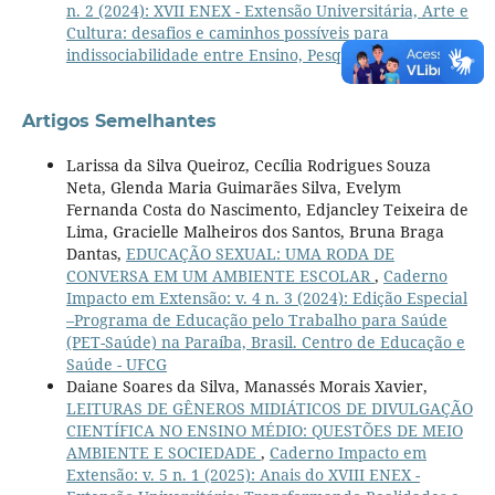
n. 2 (2024): XVII ENEX - Extensão Universitária, Arte e
Cultura: desafios e caminhos possíveis para
indissociabilidade entre Ensino, Pesquisa e Extensão
Artigos Semelhantes
Larissa da Silva Queiroz, Cecília Rodrigues Souza
Neta, Glenda Maria Guimarães Silva, Evelym
Fernanda Costa do Nascimento, Edjancley Teixeira de
Lima, Gracielle Malheiros dos Santos, Bruna Braga
Dantas,
EDUCAÇÃO SEXUAL: UMA RODA DE
CONVERSA EM UM AMBIENTE ESCOLAR
,
Caderno
Impacto em Extensão: v. 4 n. 3 (2024): Edição Especial
–Programa de Educação pelo Trabalho para Saúde
(PET-Saúde) na Paraíba, Brasil. Centro de Educação e
Saúde - UFCG
Daiane Soares da Silva, Manassés Morais Xavier,
LEITURAS DE GÊNEROS MIDIÁTICOS DE DIVULGAÇÃO
CIENTÍFICA NO ENSINO MÉDIO: QUESTÕES DE MEIO
AMBIENTE E SOCIEDADE
,
Caderno Impacto em
Extensão: v. 5 n. 1 (2025): Anais do XVIII ENEX -