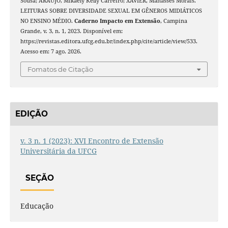
Sousa; ARAÚJO, Mikaely Kelly Carreiro; XAVIER, Manassés Morais.
LEITURAS SOBRE DIVERSIDADE SEXUAL EM GÊNEROS MIDIÁTICOS
NO ENSINO MÉDIO.
Caderno Impacto em Extensão
, Campina
Grande, v. 3, n. 1, 2023. Disponível em:
https://revistas.editora.ufcg.edu.br/index.php/cite/article/view/533.
Acesso em: 7 ago. 2026.
Fomatos de Citação
EDIÇÃO
v. 3 n. 1 (2023): XVI Encontro de Extensão
Universitária da UFCG
SEÇÃO
Educação