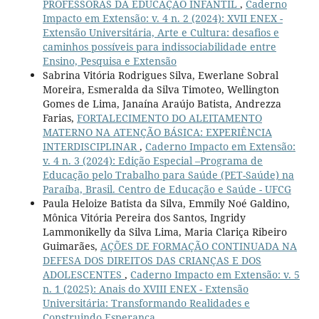
PROFESSORAS DA EDUCAÇÃO INFANTIL
,
Caderno
Impacto em Extensão: v. 4 n. 2 (2024): XVII ENEX -
Extensão Universitária, Arte e Cultura: desafios e
caminhos possíveis para indissociabilidade entre
Ensino, Pesquisa e Extensão
Sabrina Vitória Rodrigues Silva, Ewerlane Sobral
Moreira, Esmeralda da Silva Timoteo, Wellington
Gomes de Lima, Janaína Araújo Batista, Andrezza
Farias,
FORTALECIMENTO DO ALEITAMENTO
MATERNO NA ATENÇÃO BÁSICA: EXPERIÊNCIA
INTERDISCIPLINAR
,
Caderno Impacto em Extensão:
v. 4 n. 3 (2024): Edição Especial –Programa de
Educação pelo Trabalho para Saúde (PET-Saúde) na
Paraíba, Brasil. Centro de Educação e Saúde - UFCG
Paula Heloize Batista da Silva, Emmily Noé Galdino,
Mônica Vitória Pereira dos Santos, Ingridy
Lammonikelly da Silva Lima, Maria Clariça Ribeiro
Guimarães,
AÇÕES DE FORMAÇÃO CONTINUADA NA
DEFESA DOS DIREITOS DAS CRIANÇAS E DOS
ADOLESCENTES
,
Caderno Impacto em Extensão: v. 5
n. 1 (2025): Anais do XVIII ENEX - Extensão
Universitária: Transformando Realidades e
Construindo Esperança