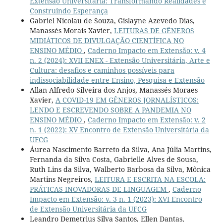
Extensão Universitária: Transformando Realidades e
Construindo Esperança
Gabriel Nicolau de Souza, Gislayne Azevedo Dias,
Manassés Morais Xavier,
LEITURAS DE GÊNEROS
MIDIÁTICOS DE DIVULGAÇÃO CIENTÍFICA NO
ENSINO MÉDIO
,
Caderno Impacto em Extensão: v. 4
n. 2 (2024): XVII ENEX - Extensão Universitária, Arte e
Cultura: desafios e caminhos possíveis para
indissociabilidade entre Ensino, Pesquisa e Extensão
Allan Alfredo Silveira dos Anjos, Manassés Moraes
Xavier,
A COVID-19 EM GÊNEROS JORNALÍSTICOS:
LENDO E ESCREVENDO SOBRE A PANDEMIA NO
ENSINO MÉDIO
,
Caderno Impacto em Extensão: v. 2
n. 1 (2022): XV Encontro de Extensão Universitária da
UFCG
Áurea Nascimento Barreto da Silva, Ana Júlia Martins,
Fernanda da Silva Costa, Gabrielle Alves de Sousa,
Ruth Lins da Silva, Walberto Barbosa da Silva, Mônica
Martins Negreiros,
LEITURA E ESCRITA NA ESCOLA:
PRÁTICAS INOVADORAS DE LINGUAGEM
,
Caderno
Impacto em Extensão: v. 3 n. 1 (2023): XVI Encontro
de Extensão Universitária da UFCG
Leandro Demetrius Silva Santos, Ellen Dantas,