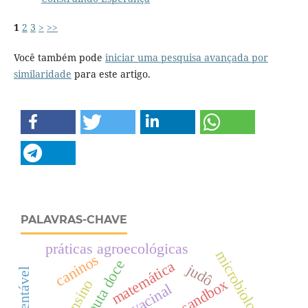
1
2
3
>
>>
Você também pode
iniciar uma pesquisa avançada por
similaridade
para este artigo.
PALAVRAS-CHAVE
práticas agroecológicas
microbiologia
caninos
flauta doce
matemática
judô
sandbox
ensino