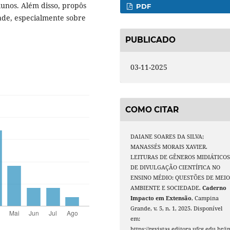
alunos. Além disso, propôs
PDF
dade, especialmente sobre
PUBLICADO
03-11-2025
COMO CITAR
DAIANE SOARES DA SILVA;
MANASSÉS MORAIS XAVIER.
LEITURAS DE GÊNEROS MIDIÁTICO
DE DIVULGAÇÃO CIENTÍFICA NO
ENSINO MÉDIO: QUESTÕES DE MEI
AMBIENTE E SOCIEDADE.
Caderno
Impacto em Extensão
, Campina
Grande, v. 5, n. 1, 2025. Disponível
em:
https://revistas.editora.ufcg.edu.br/i