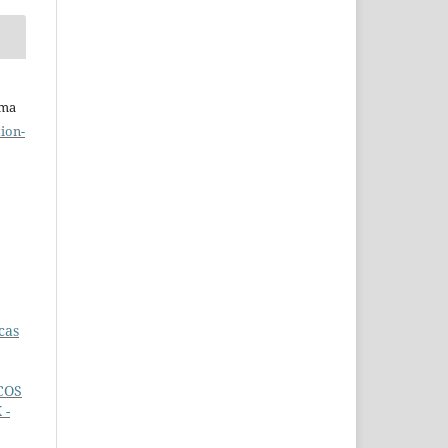
uma
ion-
cas
COS
 -