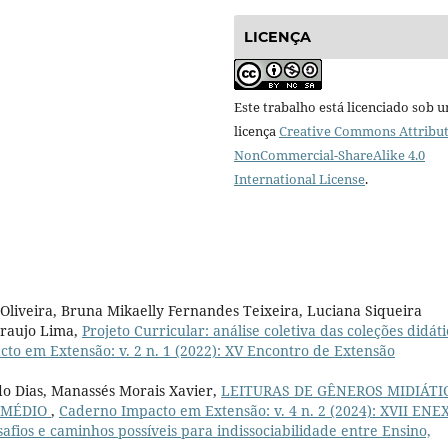
LICENÇA
Este trabalho está licenciado sob 
licença
Creative Commons Attribut
NonCommercial-ShareAlike 4.0
International License
.
 Oliveira, Bruna Mikaelly Fernandes Teixeira, Luciana Siqueira
Araujo Lima,
Projeto Curricular: análise coletiva das coleções didáti
to em Extensão: v. 2 n. 1 (2022): XV Encontro de Extensão
do Dias, Manassés Morais Xavier,
LEITURAS DE GÊNEROS MIDIÁTI
O MÉDIO
,
Caderno Impacto em Extensão: v. 4 n. 2 (2024): XVII ENEX
safios e caminhos possíveis para indissociabilidade entre Ensino,