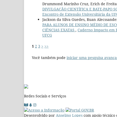
Drummond Marinho Cruz, Erich de Freitas
DIVULGAÇÃO CIENTÍFICA E BATE-PAPO S
Encontro de Extensão Universitária da U
Jackson da Silva Guedes, Ruan Alecssander
PARA ALUNOS DE ENSINO MÉDIO DE ESC
CIÊNCIAS EXATAS
,
Caderno Impacto em Ex
UFCG
1
2
3
>
>>
Você também pode
iniciar uma pesquisa avança
Redes Sociais e Serviços
Desenvolvido por
Anselmo Lopes
com apoio técnico