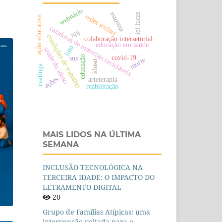
webnário
estomia
lei lucas
redes sociais
ação educativa
catadoras de materiais recicláveis
npj
condições de trabalho
colaboração intersetorial
educação em saúde
luto
saúde do idoso
covid-19
sus
educação
morte
idoso
caatinga
ações
arteterapia
reabilitação
MAIS LIDOS NA ÚLTIMA
SEMANA
INCLUSÃO TECNOLÓGICA NA
TERCEIRA IDADE: O IMPACTO DO
LETRAMENTO DIGITAL
20
Grupo de Famílias Atípicas: uma
intervenção voltada para o