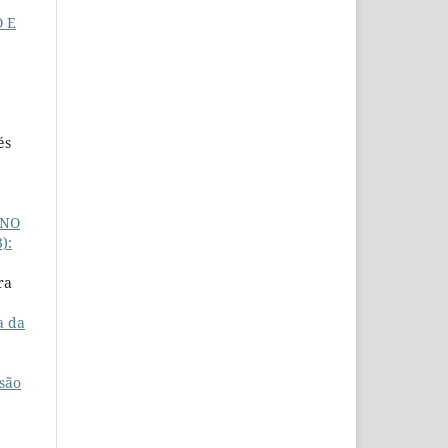
 E
és
INO
):
ra
a da
nsão