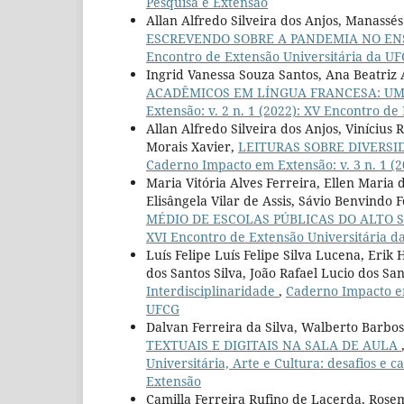
Pesquisa e Extensão
Allan Alfredo Silveira dos Anjos, Manassé
ESCREVENDO SOBRE A PANDEMIA NO E
Encontro de Extensão Universitária da U
Ingrid Vanessa Souza Santos, Ana Beatriz 
ACADÊMICOS EM LÍNGUA FRANCESA: UM
Extensão: v. 2 n. 1 (2022): XV Encontro d
Allan Alfredo Silveira dos Anjos, Viníciu
Morais Xavier,
LEITURAS SOBRE DIVERS
Caderno Impacto em Extensão: v. 3 n. 1 (
Maria Vitória Alves Ferreira, Ellen Maria 
Elisângela Vilar de Assis, Sávio Benvindo 
MÉDIO DE ESCOLAS PÚBLICAS DO ALTO
XVI Encontro de Extensão Universitária 
Luís Felipe Luís Felipe Silva Lucena, Eri
dos Santos Silva, João Rafael Lucio dos Sa
Interdisciplinaridade
,
Caderno Impacto em
UFCG
Dalvan Ferreira da Silva, Walberto Barbos
TEXTUAIS E DIGITAIS NA SALA DE AULA
Universitária, Arte e Cultura: desafios e 
Extensão
Camilla Ferreira Rufino de Lacerda, Rose