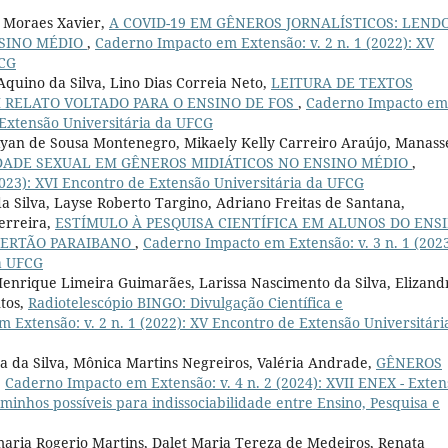
s Moraes Xavier,
A COVID-19 EM GÊNEROS JORNALÍSTICOS: LENDO
NSINO MÉDIO
,
Caderno Impacto em Extensão: v. 2 n. 1 (2022): XV
FCG
Aquino da Silva, Lino Dias Correia Neto,
LEITURA DE TEXTOS
 RELATO VOLTADO PARA O ENSINO DE FOS
,
Caderno Impacto em
e Extensão Universitária da UFCG
s Ryan de Sousa Montenegro, Mikaely Kelly Carreiro Araújo, Manass
IDADE SEXUAL EM GÊNEROS MIDIÁTICOS NO ENSINO MÉDIO
,
2023): XVI Encontro de Extensão Universitária da UFCG
da Silva, Layse Roberto Targino, Adriano Freitas de Santana,
Ferreira,
ESTÍMULO À PESQUISA CIENTÍFICA EM ALUNOS DO ENS
 SERTÃO PARAIBANO
,
Caderno Impacto em Extensão: v. 3 n. 1 (2023
da UFCG
k Henrique Limeira Guimarães, Larissa Nascimento da Silva, Elizand
ntos,
Radiotelescópio BINGO: Divulgação Científica e
 Extensão: v. 2 n. 1 (2022): XV Encontro de Extensão Universitári
a da Silva, Mônica Martins Negreiros, Valéria Andrade,
GÊNEROS
,
Caderno Impacto em Extensão: v. 4 n. 2 (2024): XVII ENEX - Exte
caminhos possíveis para indissociabilidade entre Ensino, Pesquisa e
maria Rogerio Martins, Dalet Maria Tereza de Medeiros, Renata