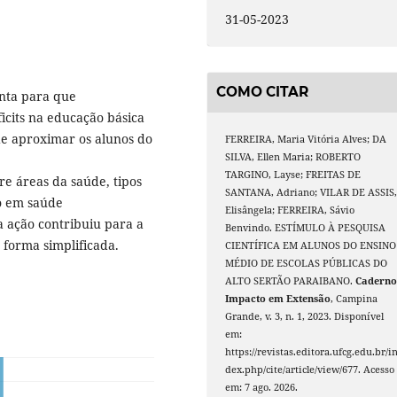
31-05-2023
COMO CITAR
enta para que
icits na educação básica
 de aproximar os alunos do
FERREIRA, Maria Vitória Alves; DA
SILVA, Ellen Maria; ROBERTO
TARGINO, Layse; FREITAS DE
e áreas da saúde, tipos
SANTANA, Adriano; VILAR DE ASSIS
o em saúde
Elisângela; FERREIRA, Sávio
a ação contribuiu para a
Benvindo. ESTÍMULO À PESQUISA
forma simplificada.
CIENTÍFICA EM ALUNOS DO ENSINO
MÉDIO DE ESCOLAS PÚBLICAS DO
ALTO SERTÃO PARAIBANO.
Cadern
Impacto em Extensão
, Campina
Grande, v. 3, n. 1, 2023. Disponível
em:
https://revistas.editora.ufcg.edu.br/i
dex.php/cite/article/view/677. Acesso
em: 7 ago. 2026.