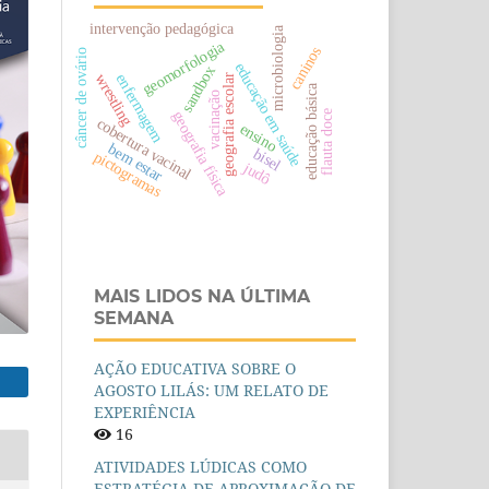
intervenção pedagógica
microbiologia
geomorfologia
caninos
câncer de ovário
educação em saúde
sandbox
wrestling
enfermagem
geografia escolar
educação básica
vacinação
flauta doce
geografia física
cobertura vacinal
ensino
bem estar
bisel
pictogramas
judô
MAIS LIDOS NA ÚLTIMA
SEMANA
AÇÃO EDUCATIVA SOBRE O
AGOSTO LILÁS: UM RELATO DE
EXPERIÊNCIA
16
ATIVIDADES LÚDICAS COMO
ESTRATÉGIA DE APROXIMAÇÃO DE