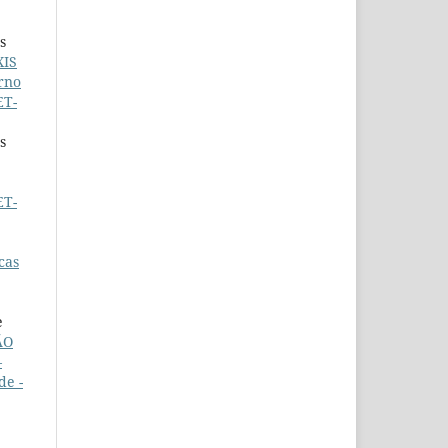
s
XIS
rno
ET-
s
ET-
cas
e
ÃO
–
de -