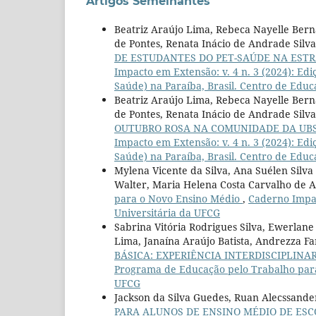
Artigos Semelhantes
Beatriz Araújo Lima, Rebeca Nayelle Berna
de Pontes, Renata Inácio de Andrade Silva
DE ESTUDANTES DO PET-SAÚDE NA ESTR
Impacto em Extensão: v. 4 n. 3 (2024): E
Saúde) na Paraíba, Brasil. Centro de Edu
Beatriz Araújo Lima, Rebeca Nayelle Berna
de Pontes, Renata Inácio de Andrade Silva,
OUTUBRO ROSA NA COMUNIDADE DA UBS
Impacto em Extensão: v. 4 n. 3 (2024): E
Saúde) na Paraíba, Brasil. Centro de Edu
Mylena Vicente da Silva, Ana Suélen Silva
Walter, Maria Helena Costa Carvalho de 
para o Novo Ensino Médio
,
Caderno Impac
Universitária da UFCG
Sabrina Vitória Rodrigues Silva, Ewerlan
Lima, Janaína Araújo Batista, Andrezza Fa
BÁSICA: EXPERIÊNCIA INTERDISCIPLINA
Programa de Educação pelo Trabalho para 
UFCG
Jackson da Silva Guedes, Ruan Alecssander
PARA ALUNOS DE ENSINO MÉDIO DE ESC