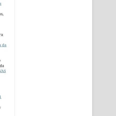
a
os,
ra
a da
e
 da
VAS
1
s