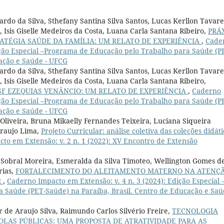
rdo da Silva, Sthefany Santina Silva Santos, Lucas Kerllon Tavare
, Isis Giselle Medeiros da Costa, Luana Carla Santana Ribeiro,
PRÁ
ATÉGIA SAÚDE DA FAMÍLIA: UM RELATO DE EXPERIÊNCIA
,
Cade
dição Especial –Programa de Educação pelo Trabalho para Saúde (P
cação e Saúde - UFCG
rdo da Silva, Sthefany Santina Silva Santos, Lucas Kerllon Tavare
 Isis Giselle Medeiros da Costa, Luana Carla Santana Ribeiro,
F EZEQUIAS VENÂNCIO: UM RELATO DE EXPERIÊNCIA
,
Caderno
dição Especial –Programa de Educação pelo Trabalho para Saúde (P
cação e Saúde - UFCG
 Oliveira, Bruna Mikaelly Fernandes Teixeira, Luciana Siqueira
Araujo Lima,
Projeto Curricular: análise coletiva das coleções didáti
to em Extensão: v. 2 n. 1 (2022): XV Encontro de Extensão
e Sobral Moreira, Esmeralda da Silva Timoteo, Wellington Gomes d
rias,
FORTALECIMENTO DO ALEITAMENTO MATERNO NA ATENÇ
R
,
Caderno Impacto em Extensão: v. 4 n. 3 (2024): Edição Especial 
Saúde (PET-Saúde) na Paraíba, Brasil. Centro de Educação e Saú
 de Araujo Silva, Raimundo Carlos Silvério Freire,
TECNOLOGIA
OLAS PÚBLICAS: UMA PROPOSTA DE ATRATIVIDADE PARA AS