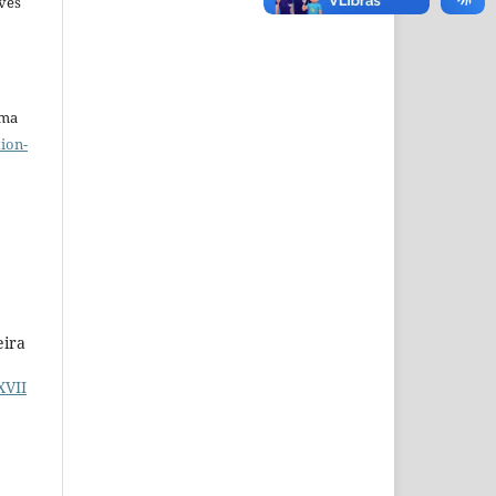
lves
uma
ion-
eira
XVII