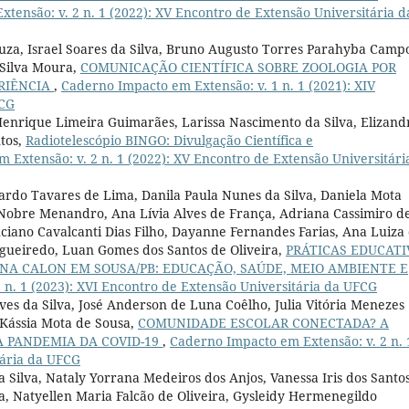
tensão: v. 2 n. 1 (2022): XV Encontro de Extensão Universitária d
ouza, Israel Soares da Silva, Bruno Augusto Torres Parahyba Camp
 Silva Moura,
COMUNICAÇÃO CIENTÍFICA SOBRE ZOOLOGIA POR
ERIÊNCIA
,
Caderno Impacto em Extensão: v. 1 n. 1 (2021): XIV
FCG
k Henrique Limeira Guimarães, Larissa Nascimento da Silva, Elizand
ntos,
Radiotelescópio BINGO: Divulgação Científica e
 Extensão: v. 2 n. 1 (2022): XV Encontro de Extensão Universitári
rdo Tavares de Lima, Danila Paula Nunes da Silva, Daniela Mota
 Nobre Menandro, Ana Lívia Alves de França, Adriana Cassimiro d
Luciano Cavalcanti Dias Filho, Dayanne Fernandes Farias, Ana Luiza
igueiredo, Luan Gomes dos Santos de Oliveira,
PRÁTICAS EDUCATI
NA CALON EM SOUSA/PB: EDUCAÇÃO, SAÚDE, MEIO AMBIENTE E
 n. 1 (2023): XVI Encontro de Extensão Universitária da UFCG
lves da Silva, José Anderson de Luna Coêlho, Julia Vitória Menezes
 Kássia Mota de Sousa,
COMUNIDADE ESCOLAR CONECTADA? A
A PANDEMIA DA COVID-19
,
Caderno Impacto em Extensão: v. 2 n. 
tária da UFCG
 Silva, Nataly Yorrana Medeiros dos Anjos, Vanessa Iris dos Santo
, Natyellen Maria Falcão de Oliveira, Gysleidy Hermenegildo