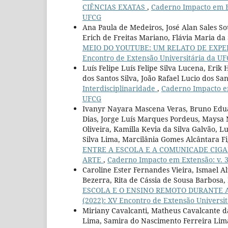
CIÊNCIAS EXATAS
,
Caderno Impacto em Ex
UFCG
Ana Paula de Medeiros, José Alan Sales S
Erich de Freitas Mariano, Flávia Maria da
MEIO DO YOUTUBE: UM RELATO DE EXP
Encontro de Extensão Universitária da U
Luís Felipe Luís Felipe Silva Lucena, Eri
dos Santos Silva, João Rafael Lucio dos Sa
Interdisciplinaridade
,
Caderno Impacto em
UFCG
Ivanyr Nayara Mascena Veras, Bruno Edua
Dias, Jorge Luís Marques Pordeus, Maysa
Oliveira, Kamilla Kevia da Silva Galvão, 
Silva Lima, Marcilânia Gomes Alcântara F
ENTRE A ESCOLA E A COMUNICADE CIGA
ARTE
,
Caderno Impacto em Extensão: v. 3
Caroline Ester Fernandes Vieira, Ismael A
Bezerra, Rita de Cássia de Sousa Barbosa,
ESCOLA E O ENSINO REMOTO DURANTE 
(2022): XV Encontro de Extensão Universi
Miriany Cavalcanti, Matheus Cavalcante da
Lima, Samira do Nascimento Ferreira Lima