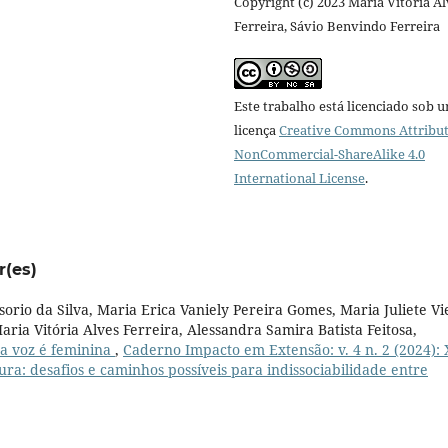
Copyright (c) 2023 Maria Vitória A
Ferreira, Sávio Benvindo Ferreira
Este trabalho está licenciado sob 
licença
Creative Commons Attribut
NonCommercial-ShareAlike 4.0
International License
.
r(es)
orio da Silva, Maria Erica Vaniely Pereira Gomes, Maria Juliete Vi
ria Vitória Alves Ferreira, Alessandra Samira Batista Feitosa,
ua voz é feminina
,
Caderno Impacto em Extensão: v. 4 n. 2 (2024): 
ura: desafios e caminhos possíveis para indissociabilidade entre