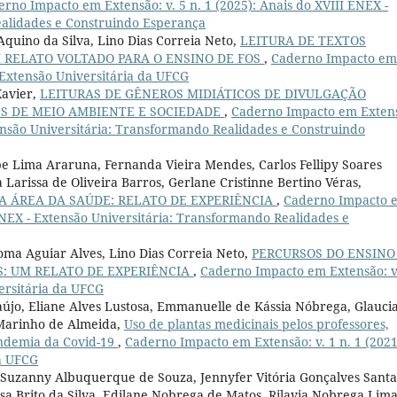
rno Impacto em Extensão: v. 5 n. 1 (2025): Anais do XVIII ENEX -
ealidades e Construindo Esperança
Aquino da Silva, Lino Dias Correia Neto,
LEITURA DE TEXTOS
 RELATO VOLTADO PARA O ENSINO DE FOS
,
Caderno Impacto em
e Extensão Universitária da UFCG
Xavier,
LEITURAS DE GÊNEROS MIDIÁTICOS DE DIVULGAÇÃO
ES DE MEIO AMBIENTE E SOCIEDADE
,
Caderno Impacto em Exten
xtensão Universitária: Transformando Realidades e Construindo
ipe Lima Araruna, Fernanda Vieira Mendes, Carlos Fellipy Soares
a Larissa de Oliveira Barros, Gerlane Cristinne Bertino Véras,
NA ÁREA DA SAÚDE: RELATO DE EXPERIÊNCIA
,
Caderno Impacto 
 ENEX - Extensão Universitária: Transformando Realidades e
loma Aguiar Alves, Lino Dias Correia Neto,
PERCURSOS DO ENSINO
S: UM RELATO DE EXPERIÊNCIA
,
Caderno Impacto em Extensão: v
ersitária da UFCG
raújo, Eliane Alves Lustosa, Emmanuelle de Kássia Nóbrega, Glauci
 Marinho de Almeida,
Uso de plantas medicinais pelos professores,
andemia da Covid-19
,
Caderno Impacto em Extensão: v. 1 n. 1 (2021
da UFCG
 Suzanny Albuquerque de Souza, Jennyfer Vitória Gonçalves Santa
sa Brito da Silva, Edilane Nobrega de Matos, Rilavia Nobrega Lima,