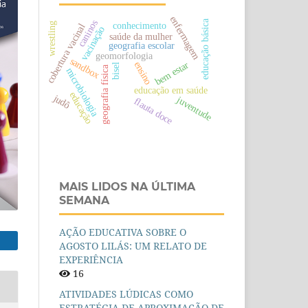
enfermagem
educação básica
caninos
conhecimento
wrestling
cobertura vacinal
vacinação
saúde da mulher
geografia escolar
geomorfologia
sandbox
bem estar
ensino
bisel
geografia física
microbiologia
educação em saúde
educação
judô
juventude
flauta doce
MAIS LIDOS NA ÚLTIMA
SEMANA
AÇÃO EDUCATIVA SOBRE O
AGOSTO LILÁS: UM RELATO DE
EXPERIÊNCIA
16
ATIVIDADES LÚDICAS COMO
ESTRATÉGIA DE APROXIMAÇÃO DE