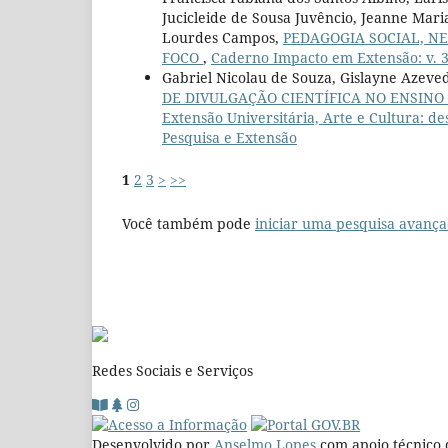
Jucicleide de Sousa Juvêncio, Jeanne Mari
Lourdes Campos,
PEDAGOGIA SOCIAL, N
FOCO
,
Caderno Impacto em Extensão: v. 3
Gabriel Nicolau de Souza, Gislayne Azeve
DE DIVULGAÇÃO CIENTÍFICA NO ENSIN
Extensão Universitária, Arte e Cultura: de
Pesquisa e Extensão
1
2
3
>
>>
Você também pode
iniciar uma pesquisa avança
Redes Sociais e Serviços
Desenvolvido por
Anselmo Lopes
com apoio técnico