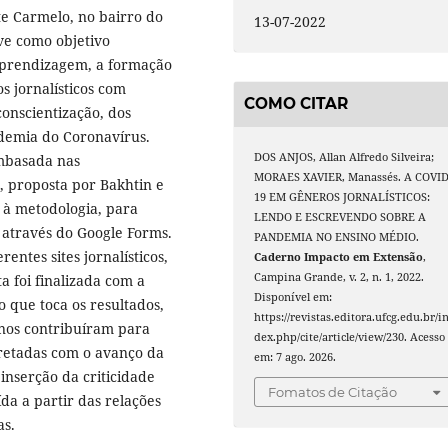
e Carmelo, no bairro do
13-07-2022
ve como objetivo
aprendizagem, a formação
os jornalísticos com
COMO CITAR
conscientização, dos
ndemia do Coronavírus.
DOS ANJOS, Allan Alfredo Silveira;
embasada nas
MORAES XAVIER, Manassés. A COVID
, proposta por Bakhtin e
19 EM GÊNEROS JORNALÍSTICOS:
o à metodologia, para
LENDO E ESCREVENDO SOBRE A
o através do Google Forms.
PANDEMIA NO ENSINO MÉDIO.
entes sites jornalísticos,
Caderno Impacto em Extensão
,
Campina Grande, v. 2, n. 1, 2022.
a foi finalizada com a
Disponível em:
o que toca os resultados,
https://revistas.editora.ufcg.edu.br/i
unos contribuíram para
dex.php/cite/article/view/230. Acesso
rretadas com o avanço da
em: 7 ago. 2026.
inserção da criticidade
Fomatos de Citação
da a partir das relações
as.