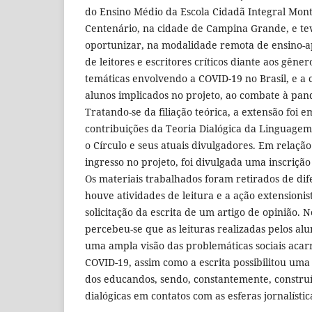
do Ensino Médio da Escola Cidadã Integral Mont
Centenário, na cidade de Campina Grande, e te
oportunizar, na modalidade remota de ensino-
de leitores e escritores críticos diante aos gêner
temáticas envolvendo a COVID-19 no Brasil, e a 
alunos implicados no projeto, ao combate à pa
Tratando-se da filiação teórica, a extensão foi 
contribuições da Teoria Dialógica da Linguagem
o Círculo e seus atuais divulgadores. Em relaçã
ingresso no projeto, foi divulgada uma inscriçã
Os materiais trabalhados foram retirados de difer
houve atividades de leitura e a ação extensionist
solicitação da escrita de um artigo de opinião. N
percebeu-se que as leituras realizadas pelos al
uma ampla visão das problemáticas sociais aca
COVID-19, assim como a escrita possibilitou uma 
dos educandos, sendo, constantemente, construí
dialógicas em contatos com as esferas jornalístic