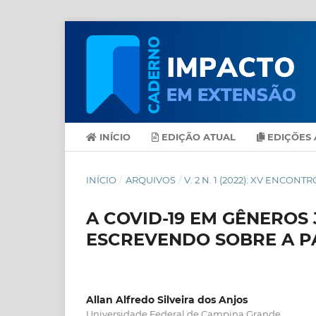
INÍCIO
EDIÇÃO ATUAL
EDIÇÕES 
INÍCIO
/
ARQUIVOS
/
V. 2 N. 1 (2022): XV ENCO
A COVID-19 EM GÊNEROS 
ESCREVENDO SOBRE A P
Allan Alfredo Silveira dos Anjos
Universidade Federal de Campina Grande