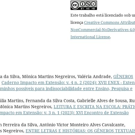
Este trabalho está licenciado sob 
licença
Creative Commons Attribut
NonCommercial-NoDerivatives 4.0
International License
.
a da Silva, Mônica Martins Negreiros, Valéria Andrade,
GÊNEROS
,
Caderno Impacto em Extensão: v. 4 n. 2 (2024): XVII ENEX - Exte
caminhos possíveis para indissociabilidade entre Ensino, Pesquisa e
lia Martins, Fernanda da Silva Costa, Gabrielle Alves de Sousa, Ru
 Mônica Martins Negreiros,
LEITURA E ESCRITA NA ESCOLA: PRÁT
mpacto em Extensão: v. 3 n. 1 (2023): XVI Encontro de Extensão
 Ferreira da Silva, Antônio Victor Monteiro Alves Cavalcante,
s Negreiros,
ENTRE LETRAS E HISTÓRIAS: OS GÊNEROS TEXTUAI