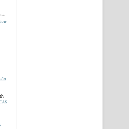
uma
ion-
nsão
th
ICAS
S