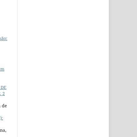
são:
em
 DE
. 2
a de
):
na,
 ,