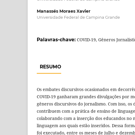
Manassés Moraes Xavier
Universidade Federal de Campina Grande
Palavras-chave:
COVID-19, Gêneros Jornalístic
RESUMO
Os embates discursivos ocasionados em decorr
COVID-19 ganharam grandes divulgações por me
gêneros discursivos do jornalismo. Com isso, os
contribuem com a prática de ensino de linguage
colaborando com a inserção dos educandos no m
linguagem aos quais estão inseridos. Dessa form
foi executado, entre os meses de julho e dezem