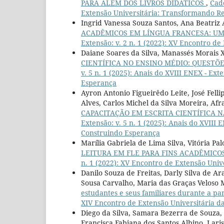
PARA ALÉM DOS LIVROS DIDÁTICOS
,
Cade
Extensão Universitária: Transformando R
Ingrid Vanessa Souza Santos, Ana Beatriz 
ACADÊMICOS EM LÍNGUA FRANCESA: UM
Extensão: v. 2 n. 1 (2022): XV Encontro d
Daiane Soares da Silva, Manassés Morais 
CIENTÍFICA NO ENSINO MÉDIO: QUESTÕ
v. 5 n. 1 (2025): Anais do XVIII ENEX - E
Esperança
Ayron Antonio Figueirêdo Leite, José Fell
Alves, Carlos Michel da Silva Moreira, Afr
CAPACITAÇÃO EM ESCRITA CIENTÍFICA 
Extensão: v. 5 n. 1 (2025): Anais do XVIII
Construindo Esperança
Marília Gabriela de Lima Silva, Vitória Pa
LEITURA EM FLE PARA FINS ACADÊMICO
n. 1 (2022): XV Encontro de Extensão Univ
Danilo Souza de Freitas, Darly Silva de A
Sousa Carvalho, Maria das Graças Veloso
estudantes e seus familiares durante a p
XIV Encontro de Extensão Universitária 
Diego da Silva, Samara Bezerra de Souza,
Francisca Fabiana dos Santos Albino, Laris