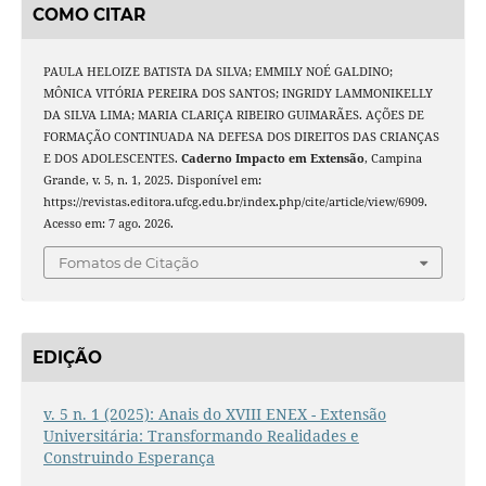
COMO CITAR
PAULA HELOIZE BATISTA DA SILVA; EMMILY NOÉ GALDINO;
MÔNICA VITÓRIA PEREIRA DOS SANTOS; INGRIDY LAMMONIKELLY
DA SILVA LIMA; MARIA CLARIÇA RIBEIRO GUIMARÃES. AÇÕES DE
FORMAÇÃO CONTINUADA NA DEFESA DOS DIREITOS DAS CRIANÇAS
E DOS ADOLESCENTES.
Caderno Impacto em Extensão
, Campina
Grande, v. 5, n. 1, 2025. Disponível em:
https://revistas.editora.ufcg.edu.br/index.php/cite/article/view/6909.
Acesso em: 7 ago. 2026.
Fomatos de Citação
EDIÇÃO
v. 5 n. 1 (2025): Anais do XVIII ENEX - Extensão
Universitária: Transformando Realidades e
Construindo Esperança