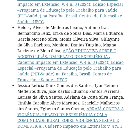
Impacto em Extensão: v. 4 n. 3 (2024): Edição Especial
–Programa de Educação pelo Trabalho para Saúde
(PET-Saúde) na Paraíba, Brasil. Centro de Educação e
Saúde - UFCG
Heloisy Alves de Medeiros Leano, Antonio Isac
Bernardino Felix, Erika de Sousa Dias, Maria Eduarda
Garcia Moreno Silva, Moniz Oliveira Silva, Gislaynne
da Silva Barbosa, Monique Dantas Targino, Magna
Luciene de Melo Silva,
AÇÃO EDUCATIVA SOBRE O
AGOSTO LILÁS: UM RELATO DE EXPERIÊNCIA
,
Caderno Impacto em Extensão: v. 4 n. 3 (2024): Edição
Especial –Programa de Educação pelo Trabalho para
Saúde (PET-Saúde) na Paraíba, Brasil. Centro de
Educação e Saúde - UFCG
Jéssica Letícia Diniz Gomes dos Santos , Igor Renner
Medeiros Silva, Jose Karlos Eduardo Santos Ferreira,
Larissa da Silva Santos, Adriana da Costa Silva França,
Cínthia Caroline Alves Marques, Gracielle Malheiros
dos Santos, Egberto Santos Carmo,
ARRAIÁ CONTRA A
VIOLÊNCIA: RELATO DE EXPERIÊNCIA COM A
COMUNIDADE RURAL SOBRE VIOLÊNCIA SEXUAL E
DOMÉSTICA
,
Caderno Impacto em Extensão: v. 4 n. 3