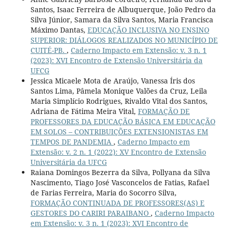
Santos, Isaac Ferreira de Albuquerque, João Pedro da
Silva Júnior, Samara da Silva Santos, Maria Francisca
Máximo Dantas,
EDUCAÇÃO INCLUSIVA NO ENSINO
SUPERIOR: DIÁLOGOS REALIZADOS NO MUNICÍPIO DE
CUITÉ-PB.
,
Caderno Impacto em Extensão: v. 3 n. 1
(2023): XVI Encontro de Extensão Universitária da
UFCG
Jessica Micaele Mota de Araújo, Vanessa Íris dos
Santos Lima, Pâmela Monique Valões da Cruz, Leila
Maria Simplício Rodrigues, Rivaldo Vital dos Santos,
Adriana de Fátima Meira Vital,
FORMAÇÃO DE
PROFESSORES DA EDUCAÇÃO BÁSICA EM EDUCAÇÃO
EM SOLOS – CONTRIBUIÇÕES EXTENSIONISTAS EM
TEMPOS DE PANDEMIA
,
Caderno Impacto em
Extensão: v. 2 n. 1 (2022): XV Encontro de Extensão
Universitária da UFCG
Raiana Domingos Bezerra da Silva, Pollyana da Silva
Nascimento, Tiago José Vasconcelos de Fatias, Rafael
de Farias Ferreira, Maria do Socorro Silva,
FORMAÇÃO CONTINUADA DE PROFESSORES(AS) E
GESTORES DO CARIRI PARAIBANO
,
Caderno Impacto
em Extensão: v. 3 n. 1 (2023): XVI Encontro de