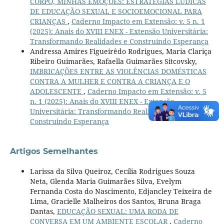
CORPO, MINHAS EMOÇÕES: ESTRATÉGIAS LÚDICAS
DE EDUCAÇÃO SEXUAL E SOCIOEMOCIONAL PARA
CRIANÇAS
,
Caderno Impacto em Extensão: v. 5 n. 1
(2025): Anais do XVIII ENEX - Extensão Universitária:
Transformando Realidades e Construindo Esperança
Andressa Amires Figueirêdo Rodrigues, Maria Clariça
Ribeiro Guimarães, Rafaella Guimarães Sitcovsky,
IMBRICAÇÕES ENTRE AS VIOLÊNCIAS DOMÉSTICAS
CONTRA A MULHER E CONTRA A CRIANÇA E O
ADOLESCENTE
,
Caderno Impacto em Extensão: v. 5
n. 1 (2025): Anais do XVIII ENEX - Extensão
Universitária: Transformando Realidades e
Construindo Esperança
Artigos Semelhantes
Larissa da Silva Queiroz, Cecília Rodrigues Souza
Neta, Glenda Maria Guimarães Silva, Evelym
Fernanda Costa do Nascimento, Edjancley Teixeira de
Lima, Gracielle Malheiros dos Santos, Bruna Braga
Dantas,
EDUCAÇÃO SEXUAL: UMA RODA DE
CONVERSA EM UM AMBIENTE ESCOLAR
,
Caderno