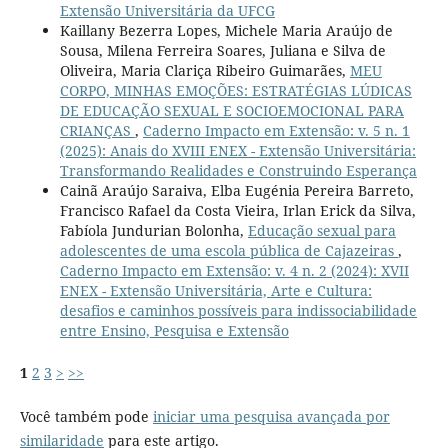
Extensão Universitária da UFCG
Kaillany Bezerra Lopes, Michele Maria Araújo de
Sousa, Milena Ferreira Soares, Juliana e Silva de
Oliveira, Maria Clariça Ribeiro Guimarães,
MEU
CORPO, MINHAS EMOÇÕES: ESTRATÉGIAS LÚDICAS
DE EDUCAÇÃO SEXUAL E SOCIOEMOCIONAL PARA
CRIANÇAS
,
Caderno Impacto em Extensão: v. 5 n. 1
(2025): Anais do XVIII ENEX - Extensão Universitária:
Transformando Realidades e Construindo Esperança
Cainã Araújo Saraiva, Elba Eugénia Pereira Barreto,
Francisco Rafael da Costa Vieira, Irlan Erick da Silva,
Fabíola Jundurian Bolonha,
Educação sexual para
adolescentes de uma escola pública de Cajazeiras
,
Caderno Impacto em Extensão: v. 4 n. 2 (2024): XVII
ENEX - Extensão Universitária, Arte e Cultura:
desafios e caminhos possíveis para indissociabilidade
entre Ensino, Pesquisa e Extensão
1
2
3
>
>>
Você também pode
iniciar uma pesquisa avançada por
similaridade
para este artigo.