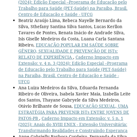
(2024): Edição Especial –Programa de Educação pelo
Trabalho para Saúde (PET-Saúde) na Paraíba, Brasil.
Centro de Educação e Saúde - UFCG
Beatriz Araújo Lima, Rebeca Nayelle Bernardo da
Silva, Sthefany Santina Silva Santos, Lucas Kerllon
Tavares de Pontes, Renata Inácio de Andrade Silva,
Isis Giselle Medeiros da Costa, Luana Carla Santana
Ribeiro,
EDUCAÇÃO POPULAR EM SAÚDE SOBRE
GÊNERO, SEXUALIDADE E PREVENÇÃO DE ISTs:
RELATO DE EXPERIÊNCIA
,
Caderno Impacto em
Extensão: v. 4 n. 3 (2024): Edição Especial –Programa
de Educação pelo Trabalho para Saúde (PET-Saúde)
na Paraíba, Brasil. Centro de Educação e Saúde -
UFCG
Ana Luiza Medeiros da Silva, Eduarda Fernanda
Ribeiro de Oliveira, Isabela Xavier Maia, Izabella Leite
dos Santos, Thayane Gabryele da Silva Medeiros,
Otávio Brilhante de Sousa,
EDUCAÇÃO SEXUAL, UMA
ESTRATÉGIA PARA PREVENIR ISTs ENTRE JOVENS DE
PATOS-PB
,
Caderno Impacto em Extensão: v. 5 n. 1
(2025): Anais do XVIII ENEX - Extensão Universitária:
Transformando Realidades e Construindo Esperança
Anne Gabrielly Barbosa Cordeiro, Fernanda da Silva