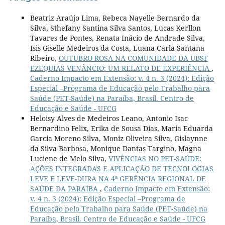
Beatriz Araújo Lima, Rebeca Nayelle Bernardo da
Silva, Sthefany Santina Silva Santos, Lucas Kerllon
Tavares de Pontes, Renata Inácio de Andrade Silva,
Isis Giselle Medeiros da Costa, Luana Carla Santana
Ribeiro,
OUTUBRO ROSA NA COMUNIDADE DA UBSF
EZEQUIAS VENÂNCIO: UM RELATO DE EXPERIÊNCIA
,
Caderno Impacto em Extensão: v. 4 n. 3 (2024): Edição
Especial –Programa de Educação pelo Trabalho para
Saúde (PET-Saúde) na Paraíba, Brasil. Centro de
Educação e Saúde - UFCG
Heloisy Alves de Medeiros Leano, Antonio Isac
Bernardino Felix, Erika de Sousa Dias, Maria Eduarda
Garcia Moreno Silva, Moniz Oliveira Silva, Gislaynne
da Silva Barbosa, Monique Dantas Targino, Magna
Luciene de Melo Silva,
VIVÊNCIAS NO PET-SAÚDE:
AÇÕES INTEGRADAS E APLICAÇÃO DE TECNOLOGIAS
LEVE E LEVE-DURA NA 4ª GERÊNCIA REGIONAL DE
SAÚDE DA PARAÍBA
,
Caderno Impacto em Extensão:
v. 4 n. 3 (2024): Edição Especial –Programa de
Educação pelo Trabalho para Saúde (PET-Saúde) na
Paraíba, Brasil. Centro de Educação e Saúde - UFCG