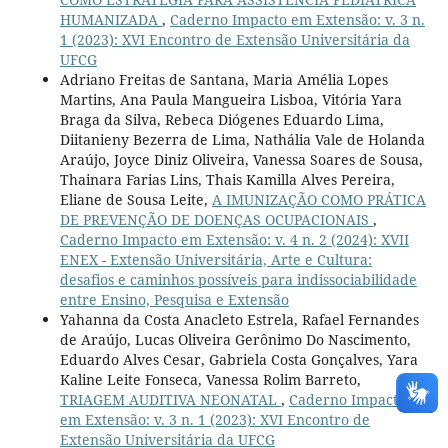
HUMANIZADA
,
Caderno Impacto em Extensão: v. 3 n.
1 (2023): XVI Encontro de Extensão Universitária da
UFCG
Adriano Freitas de Santana, Maria Amélia Lopes
Martins, Ana Paula Mangueira Lisboa, Vitória Yara
Braga da Silva, Rebeca Diógenes Eduardo Lima,
Diitanieny Bezerra de Lima, Nathália Vale de Holanda
Araújo, Joyce Diniz Oliveira, Vanessa Soares de Sousa,
Thainara Farias Lins, Thais Kamilla Alves Pereira,
Eliane de Sousa Leite,
A IMUNIZAÇÃO COMO PRÁTICA
DE PREVENÇÃO DE DOENÇAS OCUPACIONAIS
,
Caderno Impacto em Extensão: v. 4 n. 2 (2024): XVII
ENEX - Extensão Universitária, Arte e Cultura:
desafios e caminhos possíveis para indissociabilidade
entre Ensino, Pesquisa e Extensão
Yahanna da Costa Anacleto Estrela, Rafael Fernandes
de Araújo, Lucas Oliveira Gerônimo Do Nascimento,
Eduardo Alves Cesar, Gabriela Costa Gonçalves, Yara
Kaline Leite Fonseca, Vanessa Rolim Barreto,
TRIAGEM AUDITIVA NEONATAL
,
Caderno Impacto
em Extensão: v. 3 n. 1 (2023): XVI Encontro de
Extensão Universitária da UFCG