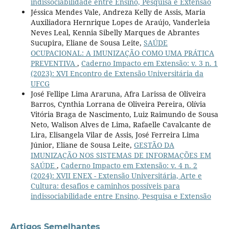
indissociabilidade entre Ensino, Pesquisa e Extensão
Jéssica Mendes Vale, Andreza Kelly de Assis, Maria
Auxiliadora Hernrique Lopes de Araújo, Vanderleia
Neves Leal, Kennia Sibelly Marques de Abrantes
Sucupira, Eliane de Sousa Leite,
SAÚDE
OCUPACIONAL: A IMUNIZAÇÃO COMO UMA PRÁTICA
PREVENTIVA
,
Caderno Impacto em Extensão: v. 3 n. 1
(2023): XVI Encontro de Extensão Universitária da
UFCG
José Fellipe Lima Araruna, Afra Larissa de Oliveira
Barros, Cynthia Lorrana de Oliveira Pereira, Olívia
Vitória Braga de Nascimento, Luiz Raimundo de Sousa
Neto, Walison Alves de Lima, Rafaelle Cavalcante de
Lira, Elisangela Vilar de Assis, José Ferreira Lima
Júnior, Eliane de Sousa Leite,
GESTÃO DA
IMUNIZAÇÃO NOS SISTEMAS DE INFORMAÇÕES EM
SAÚDE
,
Caderno Impacto em Extensão: v. 4 n. 2
(2024): XVII ENEX - Extensão Universitária, Arte e
Cultura: desafios e caminhos possíveis para
indissociabilidade entre Ensino, Pesquisa e Extensão
Artigos Semelhantes