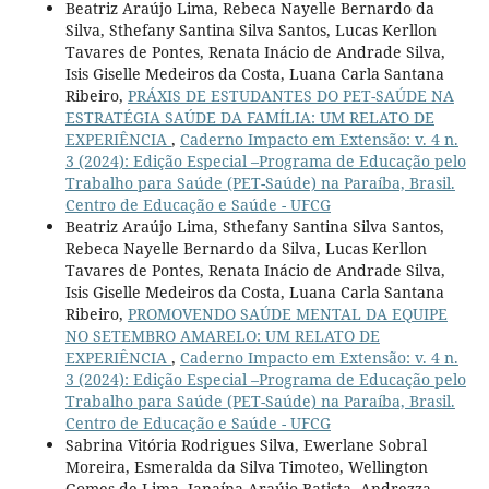
Beatriz Araújo Lima, Rebeca Nayelle Bernardo da
Silva, Sthefany Santina Silva Santos, Lucas Kerllon
Tavares de Pontes, Renata Inácio de Andrade Silva,
Isis Giselle Medeiros da Costa, Luana Carla Santana
Ribeiro,
PRÁXIS DE ESTUDANTES DO PET-SAÚDE NA
ESTRATÉGIA SAÚDE DA FAMÍLIA: UM RELATO DE
EXPERIÊNCIA
,
Caderno Impacto em Extensão: v. 4 n.
3 (2024): Edição Especial –Programa de Educação pelo
Trabalho para Saúde (PET-Saúde) na Paraíba, Brasil.
Centro de Educação e Saúde - UFCG
Beatriz Araújo Lima, Sthefany Santina Silva Santos,
Rebeca Nayelle Bernardo da Silva, Lucas Kerllon
Tavares de Pontes, Renata Inácio de Andrade Silva,
Isis Giselle Medeiros da Costa, Luana Carla Santana
Ribeiro,
PROMOVENDO SAÚDE MENTAL DA EQUIPE
NO SETEMBRO AMARELO: UM RELATO DE
EXPERIÊNCIA
,
Caderno Impacto em Extensão: v. 4 n.
3 (2024): Edição Especial –Programa de Educação pelo
Trabalho para Saúde (PET-Saúde) na Paraíba, Brasil.
Centro de Educação e Saúde - UFCG
Sabrina Vitória Rodrigues Silva, Ewerlane Sobral
Moreira, Esmeralda da Silva Timoteo, Wellington
Gomes de Lima, Janaína Araújo Batista, Andrezza