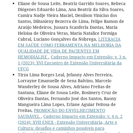
Eliane de Sousa Leite, Beatriz Garrido Soares, Rebeca
Diógenes Eduardo Lima, Ana Beatriz da Silva Soares,
Camira Nadje Vieira Maciel, Denilson Vinícius dos
Santos, Diitanieny Bezerra de Lima, Felipe Ramon de
Araújo Medeiros, Jussara Scanferla Dantas, Maria
Heloisa de Oliveira Veras, Maria Natalice Formiga
Cabral, Luciano Gonçalves da Nóbrega,
LITERACIA
EM SAÚDE COMO FERRAMENTA NA MELHORIA DA
QUALIDADE DE VIDA DE PACIENTES EM
HEMODIÁLISE
,
Caderno Impacto em Extensão: v. 3 n.
1 (2023): XVI Encontro de Extensão Universitária da
UFCG
Tirza Lima Borges Leal, Jefanny Alves Ferreira,
Lorrayne Emanuelle de Sena Balvino, Marcelo
Wanderley de Sousa Alves, Adriano Freitas de
Santana, Eliane de Sousa Leite, Rosimery Cruz de
Oliveira Dantas, Fernando José dos Santos, Raony
Mangueira Lima Lopes, Erlane Aguiar Feitosa de
Freitas,
PROMOÇÃO DO ENVELHECIMENTO
SAUDÁVEL
,
Caderno Impacto em Extensão: v. 4 n. 2
(2024): XVII ENEX - Extensão Universitária, Arte e
Cultura: desafios e caminhos possíveis para