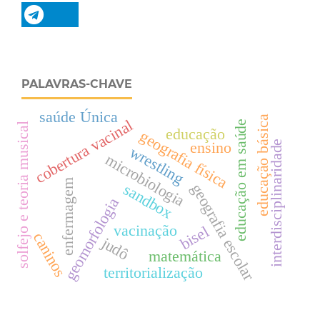
PALAVRAS-CHAVE
saúde Única
educação básica
cobertura vacinal
educação em saúde
solfejo e teoria musical
educação
geografia física
interdisciplinaridade
ensino
wrestling
microbiologia
enfermagem
sandbox
geografia escolar
geomorfologia
vacinação
bisel
caninos
judô
matemática
territorialização