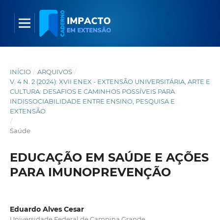
INÍCIO
/
ARQUIVOS
/
V. 4 N. 2 (2024): XVII ENEX - EXTENSÃO UNIVERSITÁRIA, ARTE E
CULTURA: DESAFIOS E CAMINHOS POSSÍVEIS PARA
INDISSOCIABILIDADE ENTRE ENSINO, PESQUISA E
EXTENSÃO
/
Saúde
EDUCAÇÃO EM SAÚDE E AÇÕES
PARA IMUNOPREVENÇÃO
Eduardo Alves Cesar
Universidade Federal de Campina Grande