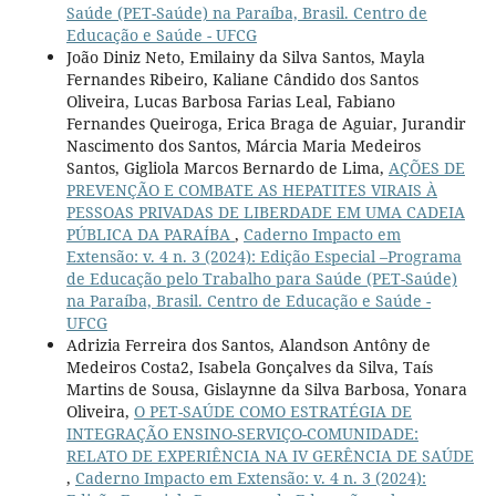
Saúde (PET-Saúde) na Paraíba, Brasil. Centro de
Educação e Saúde - UFCG
João Diniz Neto, Emilainy da Silva Santos, Mayla
Fernandes Ribeiro, Kaliane Cândido dos Santos
Oliveira, Lucas Barbosa Farias Leal, Fabiano
Fernandes Queiroga, Erica Braga de Aguiar, Jurandir
Nascimento dos Santos, Márcia Maria Medeiros
Santos, Gigliola Marcos Bernardo de Lima,
AÇÕES DE
PREVENÇÃO E COMBATE AS HEPATITES VIRAIS À
PESSOAS PRIVADAS DE LIBERDADE EM UMA CADEIA
PÚBLICA DA PARAÍBA
,
Caderno Impacto em
Extensão: v. 4 n. 3 (2024): Edição Especial –Programa
de Educação pelo Trabalho para Saúde (PET-Saúde)
na Paraíba, Brasil. Centro de Educação e Saúde -
UFCG
Adrizia Ferreira dos Santos, Alandson Antôny de
Medeiros Costa2, Isabela Gonçalves da Silva, Taís
Martins de Sousa, Gislaynne da Silva Barbosa, Yonara
Oliveira,
O PET-SAÚDE COMO ESTRATÉGIA DE
INTEGRAÇÃO ENSINO-SERVIÇO-COMUNIDADE:
RELATO DE EXPERIÊNCIA NA IV GERÊNCIA DE SAÚDE
,
Caderno Impacto em Extensão: v. 4 n. 3 (2024):