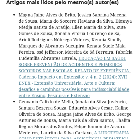
Artigos mais lidos pelo mesmo(s) autor(es)
Magna Jaíne Alves de Brito, Jessica Sabrina Macena
de Sousa, Maria do Socorro Flaviana da Silva, Diesnya
Niedja Batista de Araújo, Ellen Maria da Silva, Rute
Gomes de Sousa, Sonalia Vitória Lourenço de Sá,
Arieli Rodrigues Nóbrega Videres, Kennia Sibelly
Marques de Abrantes Sucupira, Renata Suele Maia
Pereira, osé Jefferson Moreira de Sá Ferreira, Fabrícia
Ludemília Abrantes Estrela,
EDUCAÇÃO EM SAÚDE
SOBRE PREVENÇÃO DE ACIDENTES E PRIMEIROS
SOCORROS NAS ESCOLAS: RELATO DE EXPERIÊNCIA
,
Caderno Impacto em Extensão: v. 4 n. 2 (2024): XVII
ENEX - Extensão Universitária, Arte e Cultura:
desafios e caminhos possíveis para indissociabilidade
entre Ensino, Pesquisa e Extensão
Geovania Calixto de Mello, Jonata da Silva Juvêncio,
Samara Bezerra Souza, Eduardo Alves Cesar, Kaline
Oliveira de Sousa, Magna Jaíne Alves de Brito, George
Antunes de Souza, Maria Taís da Silva Santos, Thalita
Regina Morais dos Santos, Felipe Ramon de Araúro
Medeiros, Laurita da Silva Cartaxo,
A LUDOTERAPIA
COMO ESTRÁTEGIA PARA ASSISTÊNCIA PEDIATRICA