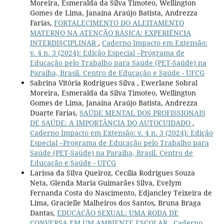
Moreira, Esmeralda da Silva Timoteo, Wellington
Gomes de Lima, Janaína Araújo Batista, Andrezza
Farias,
FORTALECIMENTO DO ALEITAMENTO
MATERNO NA ATENÇÃO BÁSICA: EXPERIÊNCIA
INTERDISCIPLINAR
,
Caderno Impacto em Extensão:
v. 4 n. 3 (2024): Edição Especial –Programa de
Educação pelo Trabalho para Saúde (PET-Saúde) na
Paraíba, Brasil. Centro de Educação e Saúde - UFCG
Sabrina Vitória Rodrigues Silva , Ewerlane Sobral
Moreira, Esmeralda da Silva Timoteo, Wellington
Gomes de Lima, Janaína Araújo Batista, Andrezza
Duarte Farias,
SAÚDE MENTAL DOS PROFISSIONAIS
DE SAÚDE: A IMPORTÂNCIA DO AUTOCUIDADO
,
Caderno Impacto em Extensão: v. 4 n. 3 (2024): Edição
Especial –Programa de Educação pelo Trabalho para
Saúde (PET-Saúde) na Paraíba, Brasil. Centro de
Educação e Saúde - UFCG
Larissa da Silva Queiroz, Cecília Rodrigues Souza
Neta, Glenda Maria Guimarães Silva, Evelym
Fernanda Costa do Nascimento, Edjancley Teixeira de
Lima, Gracielle Malheiros dos Santos, Bruna Braga
Dantas,
EDUCAÇÃO SEXUAL: UMA RODA DE
CONVERSA EM UM AMBIENTE ESCOLAR
,
Caderno