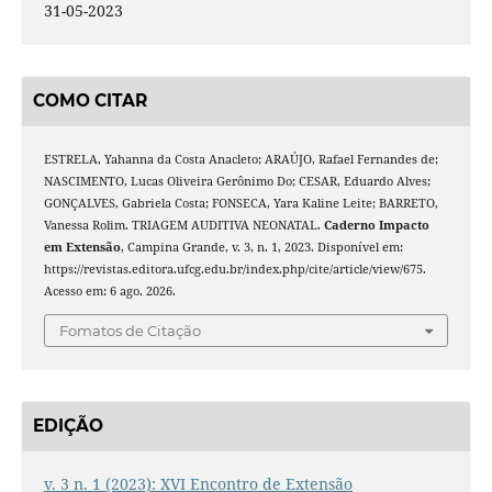
31-05-2023
COMO CITAR
ESTRELA, Yahanna da Costa Anacleto; ARAÚJO, Rafael Fernandes de;
NASCIMENTO, Lucas Oliveira Gerônimo Do; CESAR, Eduardo Alves;
GONÇALVES, Gabriela Costa; FONSECA, Yara Kaline Leite; BARRETO,
Vanessa Rolim. TRIAGEM AUDITIVA NEONATAL.
Caderno Impacto
em Extensão
, Campina Grande, v. 3, n. 1, 2023. Disponível em:
https://revistas.editora.ufcg.edu.br/index.php/cite/article/view/675.
Acesso em: 6 ago. 2026.
Fomatos de Citação
EDIÇÃO
v. 3 n. 1 (2023): XVI Encontro de Extensão