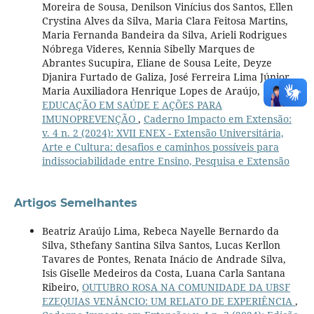
Moreira de Sousa, Denilson Vinícius dos Santos, Ellen
Crystina Alves da Silva, Maria Clara Feitosa Martins,
Maria Fernanda Bandeira da Silva, Arieli Rodrigues
Nóbrega Videres, Kennia Sibelly Marques de
Abrantes Sucupira, Eliane de Sousa Leite, Deyze
Djanira Furtado de Galiza, José Ferreira Lima Júnior,
Maria Auxiliadora Henrique Lopes de Araújo,
EDUCAÇÃO EM SAÚDE E AÇÕES PARA
IMUNOPREVENÇÃO
,
Caderno Impacto em Extensão:
v. 4 n. 2 (2024): XVII ENEX - Extensão Universitária,
Arte e Cultura: desafios e caminhos possíveis para
indissociabilidade entre Ensino, Pesquisa e Extensão
Artigos Semelhantes
Beatriz Araújo Lima, Rebeca Nayelle Bernardo da
Silva, Sthefany Santina Silva Santos, Lucas Kerllon
Tavares de Pontes, Renata Inácio de Andrade Silva,
Isis Giselle Medeiros da Costa, Luana Carla Santana
Ribeiro,
OUTUBRO ROSA NA COMUNIDADE DA UBSF
EZEQUIAS VENÂNCIO: UM RELATO DE EXPERIÊNCIA
,