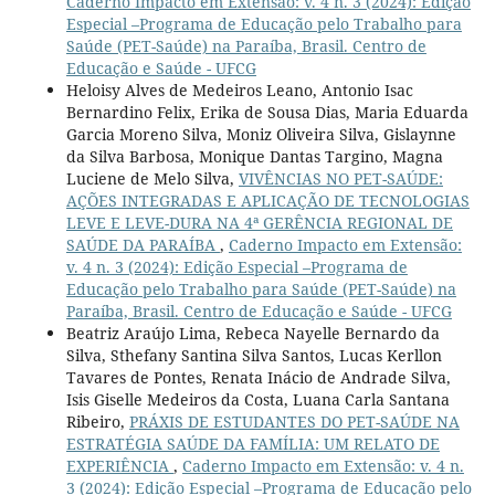
Caderno Impacto em Extensão: v. 4 n. 3 (2024): Edição
Especial –Programa de Educação pelo Trabalho para
Saúde (PET-Saúde) na Paraíba, Brasil. Centro de
Educação e Saúde - UFCG
Heloisy Alves de Medeiros Leano, Antonio Isac
Bernardino Felix, Erika de Sousa Dias, Maria Eduarda
Garcia Moreno Silva, Moniz Oliveira Silva, Gislaynne
da Silva Barbosa, Monique Dantas Targino, Magna
Luciene de Melo Silva,
VIVÊNCIAS NO PET-SAÚDE:
AÇÕES INTEGRADAS E APLICAÇÃO DE TECNOLOGIAS
LEVE E LEVE-DURA NA 4ª GERÊNCIA REGIONAL DE
SAÚDE DA PARAÍBA
,
Caderno Impacto em Extensão:
v. 4 n. 3 (2024): Edição Especial –Programa de
Educação pelo Trabalho para Saúde (PET-Saúde) na
Paraíba, Brasil. Centro de Educação e Saúde - UFCG
Beatriz Araújo Lima, Rebeca Nayelle Bernardo da
Silva, Sthefany Santina Silva Santos, Lucas Kerllon
Tavares de Pontes, Renata Inácio de Andrade Silva,
Isis Giselle Medeiros da Costa, Luana Carla Santana
Ribeiro,
PRÁXIS DE ESTUDANTES DO PET-SAÚDE NA
ESTRATÉGIA SAÚDE DA FAMÍLIA: UM RELATO DE
EXPERIÊNCIA
,
Caderno Impacto em Extensão: v. 4 n.
3 (2024): Edição Especial –Programa de Educação pelo