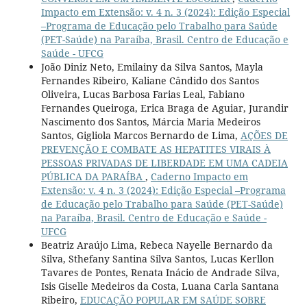
Impacto em Extensão: v. 4 n. 3 (2024): Edição Especial
–Programa de Educação pelo Trabalho para Saúde
(PET-Saúde) na Paraíba, Brasil. Centro de Educação e
Saúde - UFCG
João Diniz Neto, Emilainy da Silva Santos, Mayla
Fernandes Ribeiro, Kaliane Cândido dos Santos
Oliveira, Lucas Barbosa Farias Leal, Fabiano
Fernandes Queiroga, Erica Braga de Aguiar, Jurandir
Nascimento dos Santos, Márcia Maria Medeiros
Santos, Gigliola Marcos Bernardo de Lima,
AÇÕES DE
PREVENÇÃO E COMBATE AS HEPATITES VIRAIS À
PESSOAS PRIVADAS DE LIBERDADE EM UMA CADEIA
PÚBLICA DA PARAÍBA
,
Caderno Impacto em
Extensão: v. 4 n. 3 (2024): Edição Especial –Programa
de Educação pelo Trabalho para Saúde (PET-Saúde)
na Paraíba, Brasil. Centro de Educação e Saúde -
UFCG
Beatriz Araújo Lima, Rebeca Nayelle Bernardo da
Silva, Sthefany Santina Silva Santos, Lucas Kerllon
Tavares de Pontes, Renata Inácio de Andrade Silva,
Isis Giselle Medeiros da Costa, Luana Carla Santana
Ribeiro,
EDUCAÇÃO POPULAR EM SAÚDE SOBRE