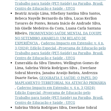
Trabalho para Saúde (PET-Saúde) na Paraíba, Brasil.
Centro de Educação e Saúde - UFCG
Beatriz Araújo Lima, Sthefany Santina Silva Santos,
Rebeca Nayelle Bernardo da Silva, Lucas Kerllon
Tavares de Pontes, Renata Inácio de Andrade Silva,
Isis Giselle Medeiros da Costa, Luana Carla Santana
Ribeiro,
PROMOVENDO SAÚDE MENTAL DA EQUIPE
NO SETEMBRO AMARELO: UM RELATO DE
EXPERIÊNCIA
,
Caderno Impacto em Extensão: v. 4 n.
3 (2024): Edição Especial –Programa de Educação pelo
Trabalho para Saúde (PET-Saúde) na Paraíba, Brasil.
Centro de Educação e Saúde - UFCG
Esmeralda da Silva Timoteo, Wellington Gomes de
Lima, Sabrina Vitória Rodrigues Silva , Ewerlane
Sobral Moreira, Janaína Araújo Batista, Andrezza
Duarte Farias,
GEOGRAFIA E SAÚDE: O PAPEL DO
MAPEAMENTO TERRITORIAL NA ATENÇÃO PRIMÁRIA
,
Caderno Impacto em Extensão: v. 4 n. 3 (2024):
Edição Especial –Programa de Educação pelo
Trabalho para Saúde (PET-Saúde) na Paraíba, Brasil.
Centro de Educação e Saúde - UFCG
Sabrina Vitória Rodrigues Silva, Ewerlane Sobral