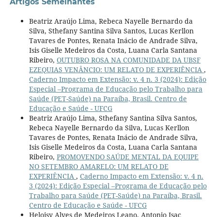
Artigos Semelhantes
Beatriz Araújo Lima, Rebeca Nayelle Bernardo da
Silva, Sthefany Santina Silva Santos, Lucas Kerllon
Tavares de Pontes, Renata Inácio de Andrade Silva,
Isis Giselle Medeiros da Costa, Luana Carla Santana
Ribeiro,
OUTUBRO ROSA NA COMUNIDADE DA UBSF
EZEQUIAS VENÂNCIO: UM RELATO DE EXPERIÊNCIA
,
Caderno Impacto em Extensão: v. 4 n. 3 (2024): Edição
Especial –Programa de Educação pelo Trabalho para
Saúde (PET-Saúde) na Paraíba, Brasil. Centro de
Educação e Saúde - UFCG
Beatriz Araújo Lima, Sthefany Santina Silva Santos,
Rebeca Nayelle Bernardo da Silva, Lucas Kerllon
Tavares de Pontes, Renata Inácio de Andrade Silva,
Isis Giselle Medeiros da Costa, Luana Carla Santana
Ribeiro,
PROMOVENDO SAÚDE MENTAL DA EQUIPE
NO SETEMBRO AMARELO: UM RELATO DE
EXPERIÊNCIA
,
Caderno Impacto em Extensão: v. 4 n.
3 (2024): Edição Especial –Programa de Educação pelo
Trabalho para Saúde (PET-Saúde) na Paraíba, Brasil.
Centro de Educação e Saúde - UFCG
Heloisy Alves de Medeiros Leano, Antonio Isac