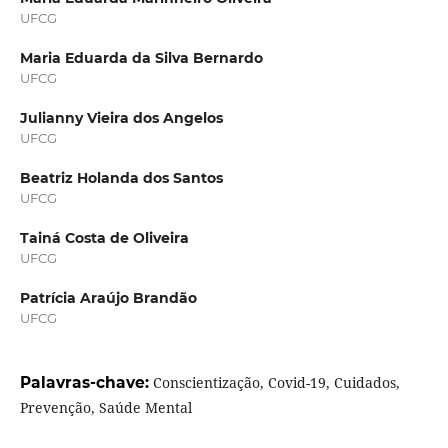
UFCG
Maria Eduarda da Silva Bernardo
UFCG
Julianny Vieira dos Angelos
UFCG
Beatriz Holanda dos Santos
UFCG
Tainá Costa de Oliveira
UFCG
Patrícia Araújo Brandão
UFCG
Palavras-chave:
Conscientização, Covid-19, Cuidados,
Prevenção, Saúde Mental