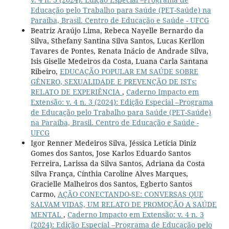
Educação pelo Trabalho para Saúde (PET-Saúde) na
Paraíba, Brasil. Centro de Educação e Saúde - UFCG
Beatriz Araújo Lima, Rebeca Nayelle Bernardo da
Silva, Sthefany Santina Silva Santos, Lucas Kerllon
Tavares de Pontes, Renata Inácio de Andrade Silva,
Isis Giselle Medeiros da Costa, Luana Carla Santana
Ribeiro,
EDUCAÇÃO POPULAR EM SAÚDE SOBRE
GÊNERO, SEXUALIDADE E PREVENÇÃO DE ISTs:
RELATO DE EXPERIÊNCIA
,
Caderno Impacto em
Extensão: v. 4 n. 3 (2024): Edição Especial –Programa
de Educação pelo Trabalho para Saúde (PET-Saúde)
na Paraíba, Brasil. Centro de Educação e Saúde -
UFCG
Igor Renner Medeiros Silva, Jéssica Letícia Diniz
Gomes dos Santos, Jose Karlos Eduardo Santos
Ferreira, Larissa da Silva Santos, Adriana da Costa
Silva França, Cínthia Caroline Alves Marques,
Gracielle Malheiros dos Santos, Egberto Santos
Carmo,
AÇÃO CONECTANDO-SE: CONVERSAS QUE
SALVAM VIDAS, UM RELATO DE PROMOÇÃO A SAÚDE
MENTAL
,
Caderno Impacto em Extensão: v. 4 n. 3
(2024): Edição Especial –Programa de Educação pelo