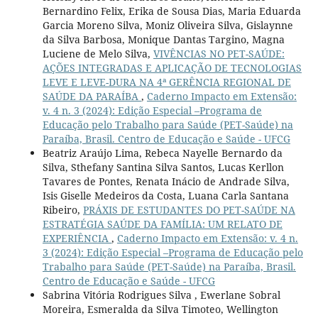
Bernardino Felix, Erika de Sousa Dias, Maria Eduarda
Garcia Moreno Silva, Moniz Oliveira Silva, Gislaynne
da Silva Barbosa, Monique Dantas Targino, Magna
Luciene de Melo Silva,
VIVÊNCIAS NO PET-SAÚDE:
AÇÕES INTEGRADAS E APLICAÇÃO DE TECNOLOGIAS
LEVE E LEVE-DURA NA 4ª GERÊNCIA REGIONAL DE
SAÚDE DA PARAÍBA
,
Caderno Impacto em Extensão:
v. 4 n. 3 (2024): Edição Especial –Programa de
Educação pelo Trabalho para Saúde (PET-Saúde) na
Paraíba, Brasil. Centro de Educação e Saúde - UFCG
Beatriz Araújo Lima, Rebeca Nayelle Bernardo da
Silva, Sthefany Santina Silva Santos, Lucas Kerllon
Tavares de Pontes, Renata Inácio de Andrade Silva,
Isis Giselle Medeiros da Costa, Luana Carla Santana
Ribeiro,
PRÁXIS DE ESTUDANTES DO PET-SAÚDE NA
ESTRATÉGIA SAÚDE DA FAMÍLIA: UM RELATO DE
EXPERIÊNCIA
,
Caderno Impacto em Extensão: v. 4 n.
3 (2024): Edição Especial –Programa de Educação pelo
Trabalho para Saúde (PET-Saúde) na Paraíba, Brasil.
Centro de Educação e Saúde - UFCG
Sabrina Vitória Rodrigues Silva , Ewerlane Sobral
Moreira, Esmeralda da Silva Timoteo, Wellington