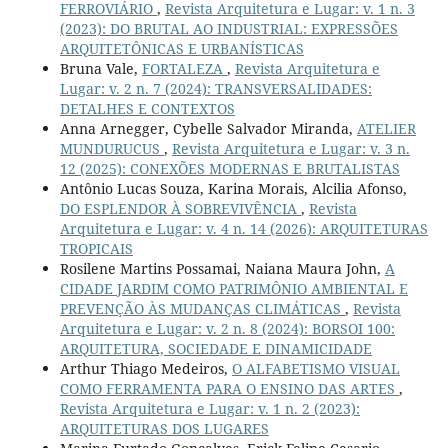
FERROVIÁRIO
,
Revista Arquitetura e Lugar: v. 1 n. 3
(2023): DO BRUTAL AO INDUSTRIAL: EXPRESSÕES
ARQUITETÔNICAS E URBANÍSTICAS
Bruna Vale,
FORTALEZA
,
Revista Arquitetura e
Lugar: v. 2 n. 7 (2024): TRANSVERSALIDADES:
DETALHES E CONTEXTOS
Anna Arnegger, Cybelle Salvador Miranda,
ATELIER
MUNDURUCUS
,
Revista Arquitetura e Lugar: v. 3 n.
12 (2025): CONEXÕES MODERNAS E BRUTALISTAS
Antônio Lucas Souza, Karina Morais, Alcilia Afonso,
DO ESPLENDOR À SOBREVIVÊNCIA
,
Revista
Arquitetura e Lugar: v. 4 n. 14 (2026): ARQUITETURAS
TROPICAIS
Rosilene Martins Possamai, Naiana Maura John,
A
CIDADE JARDIM COMO PATRIMÔNIO AMBIENTAL E
PREVENÇÃO ÀS MUDANÇAS CLIMÁTICAS
,
Revista
Arquitetura e Lugar: v. 2 n. 8 (2024): BORSOI 100:
ARQUITETURA, SOCIEDADE E DINAMICIDADE
Arthur Thiago Medeiros,
O ALFABETISMO VISUAL
COMO FERRAMENTA PARA O ENSINO DAS ARTES
,
Revista Arquitetura e Lugar: v. 1 n. 2 (2023):
ARQUITETURAS DOS LUGARES