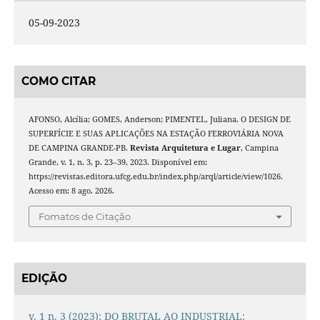
05-09-2023
COMO CITAR
AFONSO, Alcília; GOMES, Anderson; PIMENTEL, Juliana. O DESIGN DE
SUPERFÍCIE E SUAS APLICAÇÕES NA ESTAÇÃO FERROVIÁRIA NOVA
DE CAMPINA GRANDE-PB.
Revista Arquitetura e Lugar
, Campina
Grande, v. 1, n. 3, p. 23–39, 2023. Disponível em:
https://revistas.editora.ufcg.edu.br/index.php/arql/article/view/1026.
Acesso em: 8 ago. 2026.
Fomatos de Citação
EDIÇÃO
v. 1 n. 3 (2023): DO BRUTAL AO INDUSTRIAL: