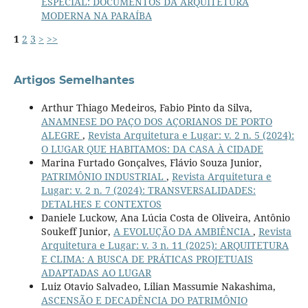
ESPECIAL: DOCUMENTOS DA ARQUITETURA
MODERNA NA PARAÍBA
1
2
3
>
>>
Artigos Semelhantes
Arthur Thiago Medeiros, Fabio Pinto da Silva,
ANAMNESE DO PAÇO DOS AÇORIANOS DE PORTO
ALEGRE
,
Revista Arquitetura e Lugar: v. 2 n. 5 (2024):
O LUGAR QUE HABITAMOS: DA CASA À CIDADE
Marina Furtado Gonçalves, Flávio Souza Junior,
PATRIMÔNIO INDUSTRIAL
,
Revista Arquitetura e
Lugar: v. 2 n. 7 (2024): TRANSVERSALIDADES:
DETALHES E CONTEXTOS
Daniele Luckow, Ana Lúcia Costa de Oliveira, Antônio
Soukeff Junior,
A EVOLUÇÃO DA AMBIÊNCIA
,
Revista
Arquitetura e Lugar: v. 3 n. 11 (2025): ARQUITETURA
E CLIMA: A BUSCA DE PRÁTICAS PROJETUAIS
ADAPTADAS AO LUGAR
Luiz Otavio Salvadeo, Lilian Massumie Nakashima,
ASCENSÃO E DECADÊNCIA DO PATRIMÔNIO