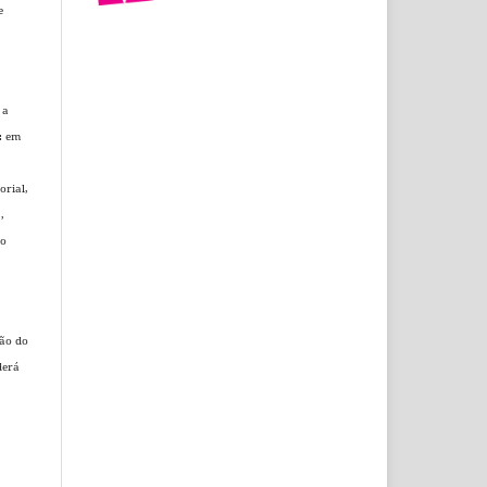
e
 a
.: em
orial
,
,
do
ção do
derá
.