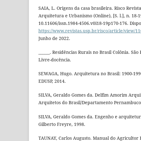
SAIA, L. Origens da casa brasileira. Risco Revis
Arquitetura e Urbanismo (Online), [S. l.], n. 18-1
10.11606/issn.1984-4506.v0i18-19p170-176. Disp
https://www.revistas.usp.br/risco/article/view/1
Junho de 2022.
______. Residências Rurais no Brasil Colônia. São
Livre-docência.
SEWAGA, Hugo. Arquitetura no Brasil: 1900-1990
EDUSP, 2014.
SILVA, Geraldo Gomes da. Delfim Amorim Arquitet
Arquitetos do Brasil/Departamento Pernambuco 
SILVA, Geraldo Gomes da. Engenho e arquitetura
Gilberto Freyre, 1998.
TAUNAY, Carlos Augusto. Manual do Agricultor Br