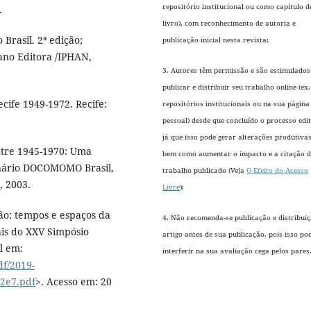
repositório institucional ou como capítulo d
.
livro), com reconhecimento de autoria e
rasil. 2ª edição;
publicação inicial nesta revista;
lano Editora /IPHAN,
3. Autores têm permissão e são estimulados
publicar e distribuir seu trabalho online (ex
ife 1949-1972. Recife:
repositórios institucionais ou na sua página
pessoal) desde que concluído o processo edit
já que isso pode gerar alterações produtivas
tre 1945-1970: Uma
bem como aumentar o impacto e a citação 
inário DOCOMOMO Brasil,
trabalho publicado (Veja
O Efeito do Acesso
, 2003.
Livre
);
ão: tempos e espaços da
4. Não recomenda-se publicação e distribui
ais do XXV Simpósio
artigo antes de sua publicação, pois isso po
l em:
interferir na sua avaliação cega pelos pares
df/2019-
2e7.pdf
>. Acesso em: 20