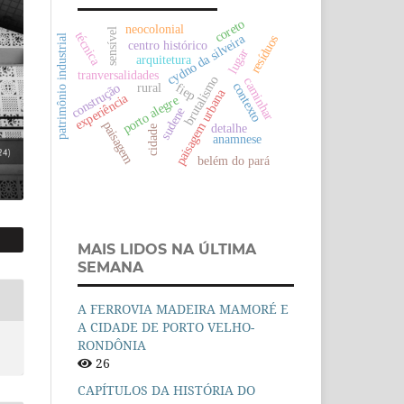
coreto
neocolonial
sensível
técnica
cydno da silveira
resíduos
patrimônio industrial
centro histórico
lugar
arquitetura
tranversalidades
brutalismo
caminhar
contexto
fiep
rural
construção
paisagem urbana
experiência
porto alegre
sudene
paisagem
detalhe
cidade
anamnese
belém do pará
MAIS LIDOS NA ÚLTIMA
SEMANA
A FERROVIA MADEIRA MAMORÉ E
A CIDADE DE PORTO VELHO-
RONDÔNIA
26
CAPÍTULOS DA HISTÓRIA DO