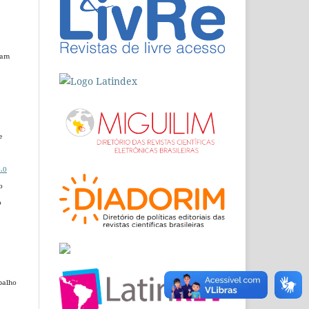
dam
e
.0
o
o
balho