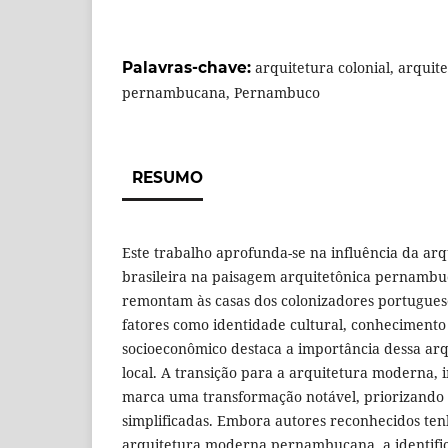
Palavras-chave:
arquitetura colonial, arqui
pernambucana, Pernambuco
RESUMO
Este trabalho aprofunda-se na influência da arq
brasileira na paisagem arquitetônica pernambuc
remontam às casas dos colonizadores portuguese
fatores como identidade cultural, conhecimento h
socioeconômico destaca a importância dessa arq
local. A transição para a arquitetura moderna, i
marca uma transformação notável, priorizando f
simplificadas. Embora autores reconhecidos t
arquitetura moderna pernambucana, a identifi