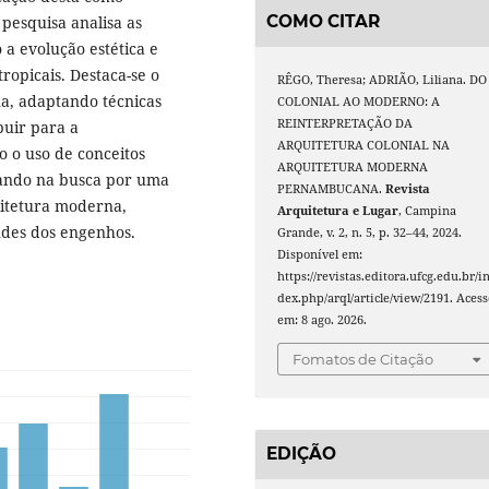
COMO CITAR
 pesquisa analisa as
 a evolução estética e
ropicais. Destaca-se o
RÊGO, Theresa; ADRIÃO, Liliana. DO
, adaptando técnicas
COLONIAL AO MODERNO: A
REINTERPRETAÇÃO DA
buir para a
ARQUITETURA COLONIAL NA
o o uso de conceitos
ARQUITETURA MODERNA
nando na busca por uma
PERNAMBUCANA.
Revista
uitetura moderna,
Arquitetura e Lugar
, Campina
ndes dos engenhos.
Grande, v. 2, n. 5, p. 32–44, 2024.
Disponível em:
https://revistas.editora.ufcg.edu.br/i
dex.php/arql/article/view/2191. Acess
em: 8 ago. 2026.
Fomatos de Citação
EDIÇÃO