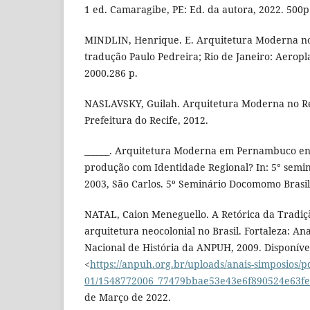
1 ed. Camaragibe, PE: Ed. da autora, 2022. 500p
MINDLIN, Henrique. E. Arquitetura Moderna no B
tradução Paulo Pedreira; Rio de Janeiro: Aerop
2000.286 p.
NASLAVSKY, Guilah. Arquitetura Moderna no Rec
Prefeitura do Recife, 2012.
______. Arquitetura Moderna em Pernambuco en
produção com Identidade Regional? In: 5° sem
2003, São Carlos. 5º Seminário Docomomo Brasil
NATAL, Caion Meneguello. A Retórica da Tradiç
arquitetura neocolonial no Brasil. Fortaleza: An
Nacional de História da ANPUH, 2009. Disponíve
<
https://anpuh.org.br/uploads/anais-simposios/p
01/1548772006_77479bbae53e43e6f890524e63fe
de Março de 2022.