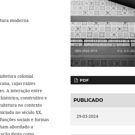
tetura moderna
uitetura colonial
PDF
ana, cujas raízes
s. A interação entre
istórico, construtivo e
PUBLICADO
uitetura no contexto
niciada no século XX,
29-03-2024
unções sociais e formas
enham abordado a
cação desta como