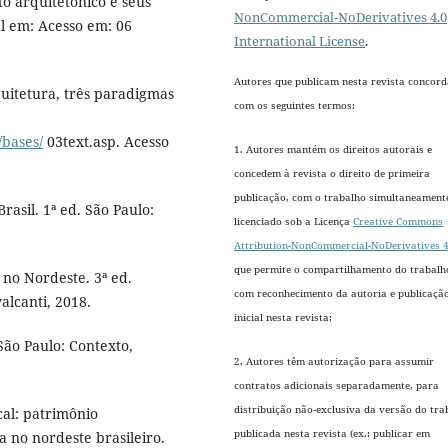
to arquitetônico e seus
NonCommercial-NoDerivatives 4.0
el em: Acesso em: 06
International License
.
Autores que publicam nesta revista concor
quitetura, três paradigmas
com os seguintes termos:
/bases/
03text.asp. Acesso
1. Autores mantém os direitos autorais e
concedem à revista o direito de primeira
publicação, com o trabalho simultaneament
sil. 1ª ed. São Paulo:
licenciado sob a Licença
Creative Commons
Attribution-NonCommercial-NoDerivatives 4
que permite o compartilhamento do trabalh
no Nordeste. 3ª ed.
com reconhecimento da autoria e publicaçã
alcanti, 2018.
inicial nesta revista;
São Paulo: Contexto,
2. Autores têm autorização para assumir
contratos adicionais separadamente, para
distribuição não-exclusiva da versão do tra
cal: patrimônio
publicada nesta revista (ex.: publicar em
a no nordeste brasileiro.