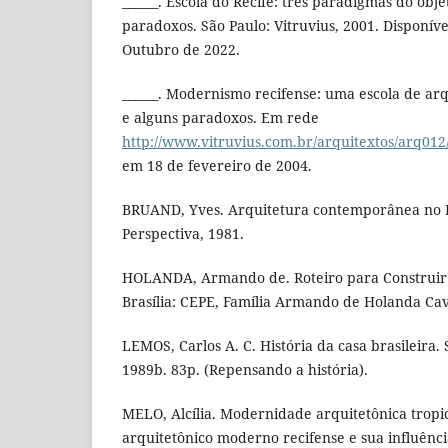
______. Escola do Recife: três paradigmas do obje
paradoxos. São Paulo: Vitruvius, 2001. Disponív
Outubro de 2022.
______. Modernismo recifense: uma escola de ar
e alguns paradoxos. Em rede
http://www.vitruvius.com.br/arquitextos/arq012
em 18 de fevereiro de 2004.
BRUAND, Yves. Arquitetura contemporânea no Bra
Perspectiva, 1981.
HOLANDA, Armando de. Roteiro para Construir 
Brasília: CEPE, Família Armando de Holanda Cav
LEMOS, Carlos A. C. História da casa brasileira. 
1989b. 83p. (Repensando a história).
MELO, Alcília. Modernidade arquitetônica tropi
arquitetônico moderno recifense e sua influênci