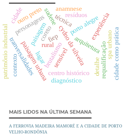
anamnese
ouro preto
cidade
sudene
experiência
resíduos
técnica
personagens
porto alegre
paisagem
cydno da silveira
patrimônio industrial
coreto
cidade como prática
spa urbano
fiep
arquitetura
tranversalidades
paisagem urbana
rural
brutalismo
requalificação
sensível
lugar
contexto
detalhe
centro histórico
diagnóstico
MAIS LIDOS NA ÚLTIMA SEMANA
A FERROVIA MADEIRA MAMORÉ E A CIDADE DE PORTO
VELHO-RONDÔNIA