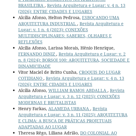
BRASILEIRA
,
Revista Arquitetura e Lugar: v. 4 n. 13
(2026): ENTRE CIDADES E LUGARES
Alcília Afonso, Helton Pedrosa,
ESBOÇANDO UMA
ARQUITETURA INDUSTRIAL
,
Revista Arquitetura e
Lugar: v. 1 n. 4 (2023): CONEXÕES
MULTIDISCIPLINARES: SABERES, OLHARES E
REFLEXÕES
Alcília Afonso, Larissa Morais, Hênio Henrique,
FERNANDO DINIZ
,
Revista Arquitetura e Lugar: v. 2
n. 8 (2024): BORSOI 100: ARQUITETURA, SOCIEDADE E
DINAMICIDADE
Vitor Maciel de Britto Cunha,
CROQUIS DO LUGAR
COTIDIANO
,
Revista Arquitetura e Lugar: v. 4 n. 13
(2026): ENTRE CIDADES E LUGARES
Alcília Afonso,
WILLIAM RAMOS ABDALLA
,
Revista
Arquitetura e Lugar: v. 3 n. 12 (2025): CONEXÕES
MODERNAS E BRUTALISTAS
Henry Farkas,
ALAMEDA URBANA
,
Revista
Arquitetura e Lugar: v. 3 n. 11 (2025): ARQUITETURA
E CLIMA: A BUSCA DE PRÁTICAS PROJETUAIS
ADAPTADAS AO LUGAR
Theresa Rêgo, Liliana Adrião,
DO COLONIAL AO