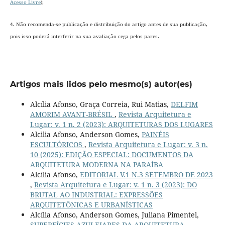
Acesso Livre
);
4. Não recomenda-se publicação e distribuição do artigo antes de sua publicação,
pois isso poderá interferir na sua avaliação cega pelos pares.
Artigos mais lidos pelo mesmo(s) autor(es)
Alcília Afonso, Graça Correia, Rui Matias,
DELFIM
AMORIM AVANT-BRÉSIL
,
Revista Arquitetura e
Lugar: v. 1 n. 2 (2023): ARQUITETURAS DOS LUGARES
Alcilia Afonso, Anderson Gomes,
PAINÉIS
ESCULTÓRICOS
,
Revista Arquitetura e Lugar: v. 3 n.
10 (2025): EDIÇÃO ESPECIAL: DOCUMENTOS DA
ARQUITETURA MODERNA NA PARAÍBA
Alcília Afonso,
EDITORIAL V.1 N.3 SETEMBRO DE 2023
,
Revista Arquitetura e Lugar: v. 1 n. 3 (2023): DO
BRUTAL AO INDUSTRIAL: EXPRESSÕES
ARQUITETÔNICAS E URBANÍSTICAS
Alcília Afonso, Anderson Gomes, Juliana Pimentel,
SUPERFÍCIES AZULEJARES DA ARQUITETURA