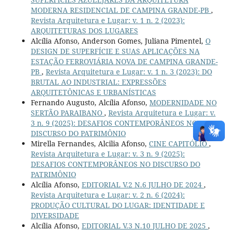
MODERNA RESIDENCIAL DE CAMPINA GRANDE-PB
,
Revista Arquitetura e Lugar: v. 1 n. 2 (2023):
ARQUITETURAS DOS LUGARES
Alcília Afonso, Anderson Gomes, Juliana Pimentel,
O
DESIGN DE SUPERFÍCIE E SUAS APLICAÇÕES NA
ESTAÇÃO FERROVIÁRIA NOVA DE CAMPINA GRANDE-
PB
,
Revista Arquitetura e Lugar: v. 1 n. 3 (2023): DO
BRUTAL AO INDUSTRIAL: EXPRESSÕES
ARQUITETÔNICAS E URBANÍSTICAS
Fernando Augusto, Alcília Afonso,
MODERNIDADE NO
SERTÃO PARAIBANO
,
Revista Arquitetura e Lugar: v.
3 n. 9 (2025): DESAFIOS CONTEMPORÂNEOS NO
DISCURSO DO PATRIMÔNIO
Mirella Fernandes, Alcilia Afonso,
CINE CAPITÓLIO
,
Revista Arquitetura e Lugar: v. 3 n. 9 (2025):
DESAFIOS CONTEMPORÂNEOS NO DISCURSO DO
PATRIMÔNIO
Alcília Afonso,
EDITORIAL V.2 N.6 JULHO DE 2024
,
Revista Arquitetura e Lugar: v. 2 n. 6 (2024):
PRODUÇÃO CULTURAL DO LUGAR: IDENTIDADE E
DIVERSIDADE
Alcília Afonso,
EDITORIAL V.3 N.10 JULHO DE 2025
,