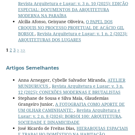
Revista Arquitetura e Lugar: v. 3 n. 10 (2025): EDIÇÃO
ESPECIAL: DOCUMENTOS DA ARQUITETURA
MODERNA NA PARAÍBA
Alcília Afonso, Geisyane Oliveira,
O PAPEL DOS
CROQUIS NO PROCESSO PROJETUAL DE ACÁCIO GIL
BORSOI
,
Revista Arquitetura e Lugar: v. 1 n. 2 (2023):
ARQUITETURAS DOS LUGARES
1
2
3
>
>>
Artigos Semelhantes
Anna Arnegger, Cybelle Salvador Miranda,
ATELIER
MUNDURUCUS
,
Revista Arquitetura e Lugar: v. 3 n.
12 (2025): CONEXÕES MODERNAS E BRUTALISTAS
Stephane de Sousa e Silva Maia, Glaudemias
Grangeiro Junior,
A FOTOGRAFIA COMO APORTE DE
UM OLHAR CAMINHANTE:
,
Revista Arquitetura e
Lugar: v. 2 n. 8 (2024): BORSOI 100: ARQUITETURA,
SOCIEDADE E DINAMICIDADE
José Ricardo de Freitas Dias,
HIERARQUIAS ESPACIAIS
E TRABALHO DOMÉSTICO NA HABITAÇÃO