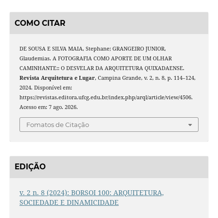
COMO CITAR
DE SOUSA E SILVA MAIA, Stephane; GRANGEIRO JUNIOR,
Glaudemias. A FOTOGRAFIA COMO APORTE DE UM OLHAR
CAMINHANTE:: O DESVELAR DA ARQUITETURA QUIXADAENSE.
Revista Arquitetura e Lugar
, Campina Grande, v. 2, n. 8, p. 114–124,
2024. Disponível em:
https://revistas.editora.ufcg.edu.br/index.php/arql/article/view/4506.
Acesso em: 7 ago. 2026.
Fomatos de Citação
EDIÇÃO
v. 2 n. 8 (2024): BORSOI 100: ARQUITETURA,
SOCIEDADE E DINAMICIDADE