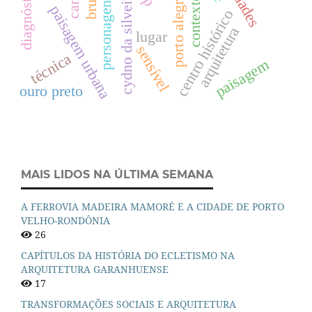
diagnóstico
cydno da silveira
porto alegre
personagens
contexto
paisagem urbana
centro histórico
arquitetura
lugar
sensível
técnica
paisagem
ouro preto
MAIS LIDOS NA ÚLTIMA SEMANA
A FERROVIA MADEIRA MAMORÉ E A CIDADE DE PORTO
VELHO-RONDÔNIA
26
CAPÍTULOS DA HISTÓRIA DO ECLETISMO NA
ARQUITETURA GARANHUENSE
17
TRANSFORMAÇÕES SOCIAIS E ARQUITETURA