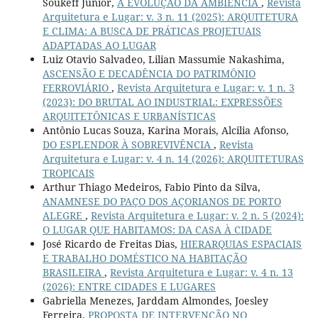
Soukeff Junior,
A EVOLUÇÃO DA AMBIÊNCIA
,
Revista
Arquitetura e Lugar: v. 3 n. 11 (2025): ARQUITETURA
E CLIMA: A BUSCA DE PRÁTICAS PROJETUAIS
ADAPTADAS AO LUGAR
Luiz Otavio Salvadeo, Lilian Massumie Nakashima,
ASCENSÃO E DECADÊNCIA DO PATRIMÔNIO
FERROVIÁRIO
,
Revista Arquitetura e Lugar: v. 1 n. 3
(2023): DO BRUTAL AO INDUSTRIAL: EXPRESSÕES
ARQUITETÔNICAS E URBANÍSTICAS
Antônio Lucas Souza, Karina Morais, Alcilia Afonso,
DO ESPLENDOR À SOBREVIVÊNCIA
,
Revista
Arquitetura e Lugar: v. 4 n. 14 (2026): ARQUITETURAS
TROPICAIS
Arthur Thiago Medeiros, Fabio Pinto da Silva,
ANAMNESE DO PAÇO DOS AÇORIANOS DE PORTO
ALEGRE
,
Revista Arquitetura e Lugar: v. 2 n. 5 (2024):
O LUGAR QUE HABITAMOS: DA CASA À CIDADE
José Ricardo de Freitas Dias,
HIERARQUIAS ESPACIAIS
E TRABALHO DOMÉSTICO NA HABITAÇÃO
BRASILEIRA
,
Revista Arquitetura e Lugar: v. 4 n. 13
(2026): ENTRE CIDADES E LUGARES
Gabriella Menezes, Jarddam Almondes, Joesley
Ferreira,
PROPOSTA DE INTERVENÇÃO NO