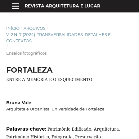
REVISTA ARQUITETURA E LUGAR
INÍCIO
/
ARQUIVOS
/
V. 2 N. 7 (2024): TRANSVERSALIDADES: DETALHES E
CONTEXTOS
/
Ensaios fotográficos
FORTALEZA
ENTRE A MEMÓRIA E O ESQUECIMENTO
Bruna Vale
Arquiteta e Urbanista, Universidade de Fortaleza
Palavras-chave:
Patrimônio Edificado, Arquitetura,
Patrimônio Histórico, Fotografia, Preservação