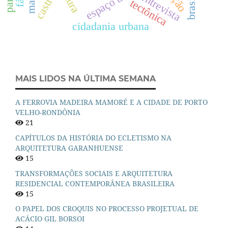
espaço urbano
brasília
castros
entrevista
tectônica
cidadania urbana
MAIS LIDOS NA ÚLTIMA SEMANA
A FERROVIA MADEIRA MAMORÉ E A CIDADE DE PORTO
VELHO-RONDÔNIA
21
CAPÍTULOS DA HISTÓRIA DO ECLETISMO NA
ARQUITETURA GARANHUENSE
15
TRANSFORMAÇÕES SOCIAIS E ARQUITETURA
RESIDENCIAL CONTEMPORÂNEA BRASILEIRA
15
O PAPEL DOS CROQUIS NO PROCESSO PROJETUAL DE
ACÁCIO GIL BORSOI