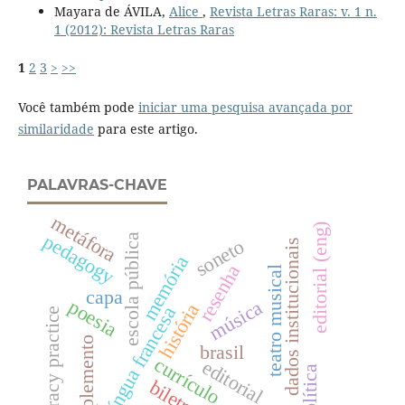
Mayara de ÁVILA,
Alice
,
Revista Letras Raras: v. 1 n.
1 (2012): Revista Letras Raras
1
2
3
>
>>
Você também pode
iniciar uma pesquisa avançada por
similaridade
para este artigo.
PALAVRAS-CHAVE
metáfora
editorial (eng)
pedagogy
escola pública
soneto
dados institucionais
memória
resenha
teatro musical
capa
poesia
música
história
língua francesa
literacy practice
suplemento
brasil
currículo
editorial
política