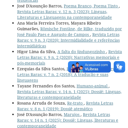
tendências
José D'Assunção Barros,
Poema Branco, Poema Tinto
,
Revista Letras Raras: v. 12 n. 3 (2023): Línguas,
Literaturas e Linguagens na contemporaneidade
Ana Maria Ferreira Torres, Mayara Ribeiro
Guimarães,
Römische Fontäne, de Rilke, traduzido por
José Paulo Paes e Augusto de Campos
,
Revista Letras
Raras: v. 9 n. 3 (2020): Intermidialidade e referências
intermidiáticas
Higor Lima da Silva,
A falta do jindungozinho
,
Revista
Letras Raras: v. 9 n. 2 (2020): Narrativas memoriais e
pós-memoriais
Ezequias da Silva Santos,
Poema a Heidegger
,
Revista
Letras Raras: v. 7 n. 2 (2018): A tradução e suas
linguagens
Tayane Fernandes dos Santos,
Humano-animal
,
Revista Letras Raras: v. 14 n. 1 (2025): Dossiê: Línguas,
literaturas e contemporaneidade
Rosana Arruda de Souza,
Re-trato
,
Revista Letras
Raras: v. 8 n. 1 (2019): Dossiê atemático
José D'Assunção Barros,
Marujos
,
Revista Letras
Raras: v. 14 n. 1 (2025): Dossiê: Línguas, literaturas e
contemporaneidade