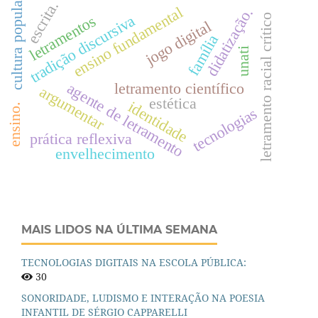
cultura popular
escrita.
ensino fundamental
didatização.
tradição discursiva
letramentos
letramento racial crítico
jogo digital
família
unati
agente de letramento
letramento científico
argumentar
estética
identidade
ensino.
tecnologias
prática reflexiva
envelhecimento
MAIS LIDOS NA ÚLTIMA SEMANA
TECNOLOGIAS DIGITAIS NA ESCOLA PÚBLICA:
30
SONORIDADE, LUDISMO E INTERAÇÃO NA POESIA
INFANTIL DE SÉRGIO CAPPARELLI