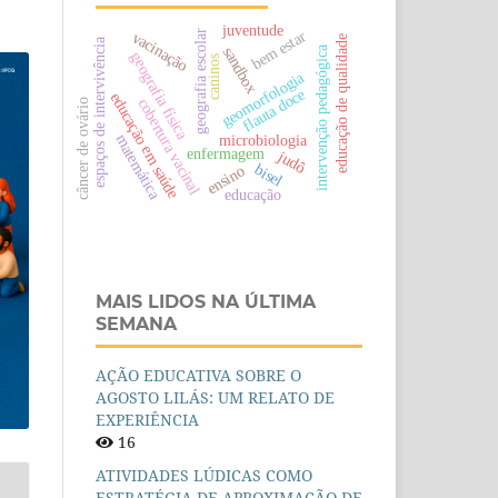
juventude
bem estar
geografia escolar
vacinação
educação de qualidade
espaços de intervivência
intervenção pedagógica
sandbox
geografia física
caninos
geomorfologia
flauta doce
educação em saúde
cobertura vacinal
câncer de ovário
matemática
microbiologia
enfermagem
judô
bisel
ensino
educação
MAIS LIDOS NA ÚLTIMA
SEMANA
AÇÃO EDUCATIVA SOBRE O
AGOSTO LILÁS: UM RELATO DE
EXPERIÊNCIA
16
ATIVIDADES LÚDICAS COMO
ESTRATÉGIA DE APROXIMAÇÃO DE