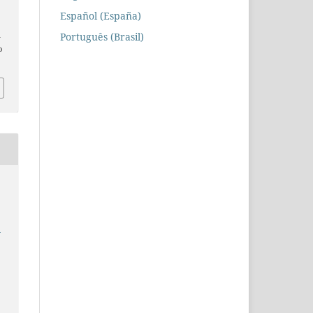
Español (España)
Português (Brasil)
n
o
e