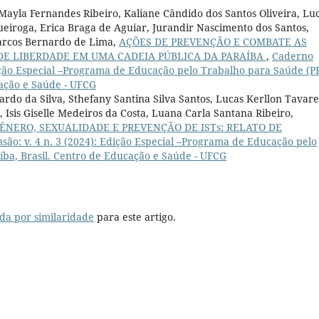
, Mayla Fernandes Ribeiro, Kaliane Cândido dos Santos Oliveira, Lu
ueiroga, Erica Braga de Aguiar, Jurandir Nascimento dos Santos,
Marcos Bernardo de Lima,
AÇÕES DE PREVENÇÃO E COMBATE AS
 DE LIBERDADE EM UMA CADEIA PÚBLICA DA PARAÍBA
,
Caderno
dição Especial –Programa de Educação pelo Trabalho para Saúde (P
cação e Saúde - UFCG
rdo da Silva, Sthefany Santina Silva Santos, Lucas Kerllon Tavare
 Isis Giselle Medeiros da Costa, Luana Carla Santana Ribeiro,
NERO, SEXUALIDADE E PREVENÇÃO DE ISTs: RELATO DE
ão: v. 4 n. 3 (2024): Edição Especial –Programa de Educação pelo
ba, Brasil. Centro de Educação e Saúde - UFCG
da por similaridade
para este artigo.