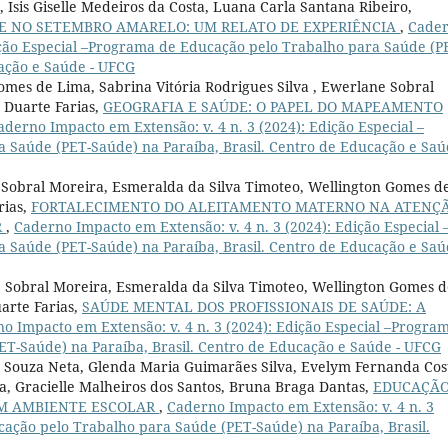
 Isis Giselle Medeiros da Costa, Luana Carla Santana Ribeiro,
E NO SETEMBRO AMARELO: UM RELATO DE EXPERIÊNCIA
,
Cade
dição Especial –Programa de Educação pelo Trabalho para Saúde (P
cação e Saúde - UFCG
omes de Lima, Sabrina Vitória Rodrigues Silva , Ewerlane Sobral
 Duarte Farias,
GEOGRAFIA E SAÚDE: O PAPEL DO MAPEAMENTO
aderno Impacto em Extensão: v. 4 n. 3 (2024): Edição Especial –
Saúde (PET-Saúde) na Paraíba, Brasil. Centro de Educação e Saú
e Sobral Moreira, Esmeralda da Silva Timoteo, Wellington Gomes d
rias,
FORTALECIMENTO DO ALEITAMENTO MATERNO NA ATENÇ
R
,
Caderno Impacto em Extensão: v. 4 n. 3 (2024): Edição Especial 
Saúde (PET-Saúde) na Paraíba, Brasil. Centro de Educação e Saú
ne Sobral Moreira, Esmeralda da Silva Timoteo, Wellington Gomes 
arte Farias,
SAÚDE MENTAL DOS PROFISSIONAIS DE SAÚDE: A
o Impacto em Extensão: v. 4 n. 3 (2024): Edição Especial –Progra
T-Saúde) na Paraíba, Brasil. Centro de Educação e Saúde - UFCG
es Souza Neta, Glenda Maria Guimarães Silva, Evelym Fernanda Cos
a, Gracielle Malheiros dos Santos, Bruna Braga Dantas,
EDUCAÇÃ
UM AMBIENTE ESCOLAR
,
Caderno Impacto em Extensão: v. 4 n. 3
cação pelo Trabalho para Saúde (PET-Saúde) na Paraíba, Brasil.