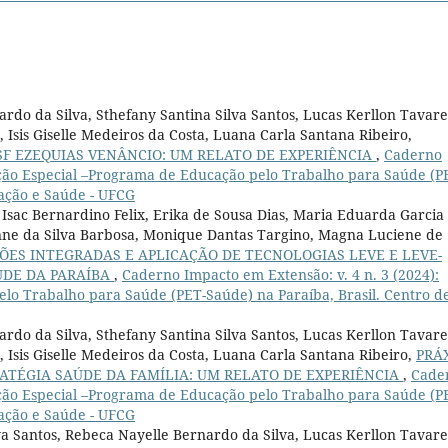
rdo da Silva, Sthefany Santina Silva Santos, Lucas Kerllon Tavare
 Isis Giselle Medeiros da Costa, Luana Carla Santana Ribeiro,
F EZEQUIAS VENÂNCIO: UM RELATO DE EXPERIÊNCIA
,
Caderno
dição Especial –Programa de Educação pelo Trabalho para Saúde (P
cação e Saúde - UFCG
Isac Bernardino Felix, Erika de Sousa Dias, Maria Eduarda Garcia
aynne da Silva Barbosa, Monique Dantas Targino, Magna Luciene de
ÇÕES INTEGRADAS E APLICAÇÃO DE TECNOLOGIAS LEVE E LEVE-
ÚDE DA PARAÍBA
,
Caderno Impacto em Extensão: v. 4 n. 3 (2024):
lo Trabalho para Saúde (PET-Saúde) na Paraíba, Brasil. Centro d
rdo da Silva, Sthefany Santina Silva Santos, Lucas Kerllon Tavare
, Isis Giselle Medeiros da Costa, Luana Carla Santana Ribeiro,
PRÁ
ATÉGIA SAÚDE DA FAMÍLIA: UM RELATO DE EXPERIÊNCIA
,
Cade
dição Especial –Programa de Educação pelo Trabalho para Saúde (P
cação e Saúde - UFCG
va Santos, Rebeca Nayelle Bernardo da Silva, Lucas Kerllon Tavare