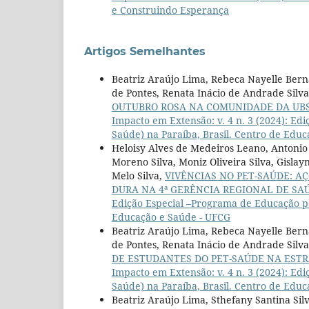
e Construindo Esperança
Artigos Semelhantes
Beatriz Araújo Lima, Rebeca Nayelle Berna
de Pontes, Renata Inácio de Andrade Silva,
OUTUBRO ROSA NA COMUNIDADE DA UBS
Impacto em Extensão: v. 4 n. 3 (2024): E
Saúde) na Paraíba, Brasil. Centro de Edu
Heloisy Alves de Medeiros Leano, Antonio 
Moreno Silva, Moniz Oliveira Silva, Gisl
Melo Silva,
VIVÊNCIAS NO PET-SAÚDE: A
DURA NA 4ª GERÊNCIA REGIONAL DE SA
Edição Especial –Programa de Educação pe
Educação e Saúde - UFCG
Beatriz Araújo Lima, Rebeca Nayelle Berna
de Pontes, Renata Inácio de Andrade Silva
DE ESTUDANTES DO PET-SAÚDE NA ESTR
Impacto em Extensão: v. 4 n. 3 (2024): E
Saúde) na Paraíba, Brasil. Centro de Edu
Beatriz Araújo Lima, Sthefany Santina Sil