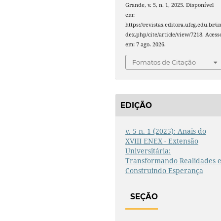
Grande, v. 5, n. 1, 2025. Disponível
em:
https://revistas.editora.ufcg.edu.br/i
dex.php/cite/article/view/7218. Acess
em: 7 ago. 2026.
Fomatos de Citação
EDIÇÃO
v. 5 n. 1 (2025): Anais do
XVIII ENEX - Extensão
Universitária:
Transformando Realidades 
Construindo Esperança
SEÇÃO