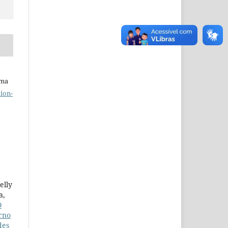
uma
ion-
elly
a,
O
rno
des