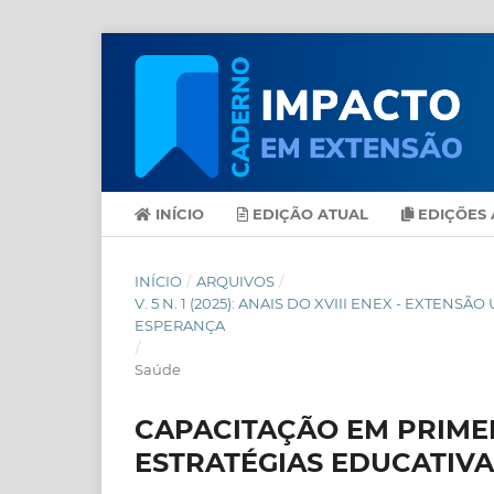
INÍCIO
EDIÇÃO ATUAL
EDIÇÕES 
INÍCIO
/
ARQUIVOS
/
V. 5 N. 1 (2025): ANAIS DO XVIII ENEX - EXT
ESPERANÇA
/
Saúde
CAPACITAÇÃO EM PRIME
ESTRATÉGIAS EDUCATIVAS