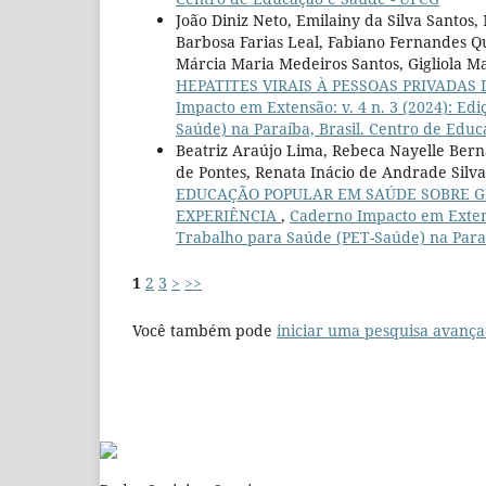
João Diniz Neto, Emilainy da Silva Santos
Barbosa Farias Leal, Fabiano Fernandes Q
Márcia Maria Medeiros Santos, Gigliola 
HEPATITES VIRAIS À PESSOAS PRIVADAS
Impacto em Extensão: v. 4 n. 3 (2024): E
Saúde) na Paraíba, Brasil. Centro de Edu
Beatriz Araújo Lima, Rebeca Nayelle Berna
de Pontes, Renata Inácio de Andrade Silva,
EDUCAÇÃO POPULAR EM SAÚDE SOBRE GÊ
EXPERIÊNCIA
,
Caderno Impacto em Extens
Trabalho para Saúde (PET-Saúde) na Paraí
1
2
3
>
>>
Você também pode
iniciar uma pesquisa avança