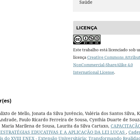
Saúde
LICENÇA
Este trabalho está licenciado sob 
licença
Creative Commons Attribut
NonCommercial-ShareAlike 4.0
International License
.
r(es)
xto de Mello, Jonata da Silva Juvêncio, Valéria dos Santos Silva, K
Andrade, Paulo Ricardo Ferreira de Sousa, Cynthia Duarte de Souz
, Maria Marilena de Sousa, Laurita da Silva Cartaxo,
CAPACITAÇÃ
 ESTRATÉGIAS EDUCATIVAS E A APLICAÇÃO DA LEI LUCAS
,
Cade
ais do XVIII ENEX - Extensão Universitária: Transformando Realida