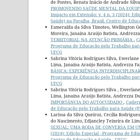
de Pontes, Renata Inácio de Andrade Silva,
PROMOVENDO SAÚDE MENTAL DA EQUIP
Impacto em Extensão: v. 4 n. 3 (2024): E
Saúde) na Paraíba, Brasil. Centro de Edu
Esmeralda da Silva Timoteo, Wellington G
Moreira, Janaína Araújo Batista, Andrezza
TERRITORIAL NA ATENÇÃO PRIMÁRIA
,
C
Programa de Educação pelo Trabalho para 
UFCG
Sabrina Vitória Rodrigues Silva, Ewerlan
Lima, Janaína Araújo Batista, Andrezza Fa
BÁSICA: EXPERIÊNCIA INTERDISCIPLINA
Programa de Educação pelo Trabalho para 
UFCG
Sabrina Vitória Rodrigues Silva , Ewerla
Lima, Janaína Araújo Batista, Andrezza Du
IMPORTÂNCIA DO AUTOCUIDADO
,
Cadern
de Educação pelo Trabalho para Saúde (PE
Larissa da Silva Queiroz, Cecília Rodrigu
do Nascimento, Edjancley Teixeira de Lim
SEXUAL: UMA RODA DE CONVERSA EM 
(2024): Edição Especial –Programa de Edu
Centro de Educação e Saúde - UFCG