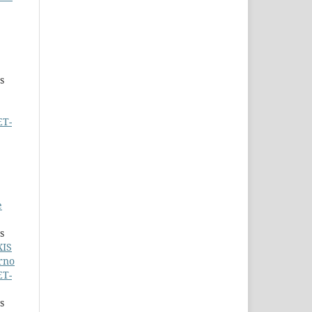
s
ET-
e
s
XIS
rno
ET-
s