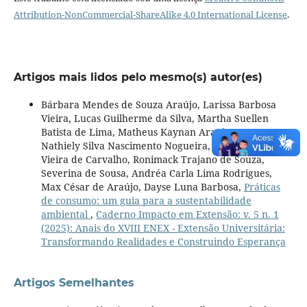
Attribution-NonCommercial-ShareAlike 4.0 International License
.
Artigos mais lidos pelo mesmo(s) autor(es)
Bárbara Mendes de Souza Araújo, Larissa Barbosa
Vieira, Lucas Guilherme da Silva, Martha Suellen
Batista de Lima, Matheus Kaynan Araujo, Rayanna
Nathiely Silva Nascimento Nogueira, Yalle Catharinne
Vieira de Carvalho, Ronimack Trajano de Souza,
Severina de Sousa, Andréa Carla Lima Rodrigues,
Max César de Araújo, Dayse Luna Barbosa,
Práticas
de consumo: um guia para a sustentabilidade
ambiental
,
Caderno Impacto em Extensão: v. 5 n. 1
(2025): Anais do XVIII ENEX - Extensão Universitária:
Transformando Realidades e Construindo Esperança
Artigos Semelhantes