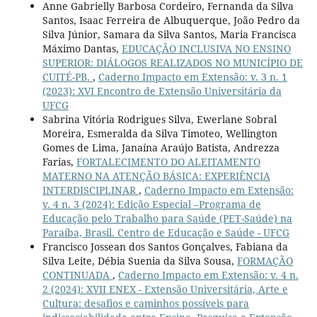
Anne Gabrielly Barbosa Cordeiro, Fernanda da Silva
Santos, Isaac Ferreira de Albuquerque, João Pedro da
Silva Júnior, Samara da Silva Santos, Maria Francisca
Máximo Dantas,
EDUCAÇÃO INCLUSIVA NO ENSINO
SUPERIOR: DIÁLOGOS REALIZADOS NO MUNICÍPIO DE
CUITÉ-PB.
,
Caderno Impacto em Extensão: v. 3 n. 1
(2023): XVI Encontro de Extensão Universitária da
UFCG
Sabrina Vitória Rodrigues Silva, Ewerlane Sobral
Moreira, Esmeralda da Silva Timoteo, Wellington
Gomes de Lima, Janaína Araújo Batista, Andrezza
Farias,
FORTALECIMENTO DO ALEITAMENTO
MATERNO NA ATENÇÃO BÁSICA: EXPERIÊNCIA
INTERDISCIPLINAR
,
Caderno Impacto em Extensão:
v. 4 n. 3 (2024): Edição Especial –Programa de
Educação pelo Trabalho para Saúde (PET-Saúde) na
Paraíba, Brasil. Centro de Educação e Saúde - UFCG
Francisco Jossean dos Santos Gonçalves, Fabiana da
Silva Leite, Débia Suenia da Silva Sousa,
FORMAÇÃO
CONTINUADA
,
Caderno Impacto em Extensão: v. 4 n.
2 (2024): XVII ENEX - Extensão Universitária, Arte e
Cultura: desafios e caminhos possíveis para