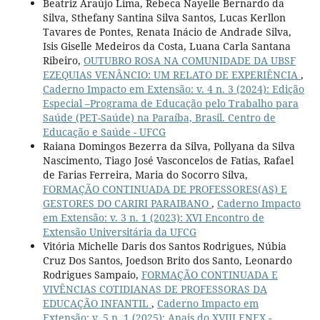
Beatriz Araújo Lima, Rebeca Nayelle Bernardo da
Silva, Sthefany Santina Silva Santos, Lucas Kerllon
Tavares de Pontes, Renata Inácio de Andrade Silva,
Isis Giselle Medeiros da Costa, Luana Carla Santana
Ribeiro,
OUTUBRO ROSA NA COMUNIDADE DA UBSF
EZEQUIAS VENÂNCIO: UM RELATO DE EXPERIÊNCIA
,
Caderno Impacto em Extensão: v. 4 n. 3 (2024): Edição
Especial –Programa de Educação pelo Trabalho para
Saúde (PET-Saúde) na Paraíba, Brasil. Centro de
Educação e Saúde - UFCG
Raiana Domingos Bezerra da Silva, Pollyana da Silva
Nascimento, Tiago José Vasconcelos de Fatias, Rafael
de Farias Ferreira, Maria do Socorro Silva,
FORMAÇÃO CONTINUADA DE PROFESSORES(AS) E
GESTORES DO CARIRI PARAIBANO
,
Caderno Impacto
em Extensão: v. 3 n. 1 (2023): XVI Encontro de
Extensão Universitária da UFCG
Vitória Michelle Daris dos Santos Rodrigues, Núbia
Cruz Dos Santos, Joedson Brito dos Santo, Leonardo
Rodrigues Sampaio,
FORMAÇÃO CONTINUADA E
VIVÊNCIAS COTIDIANAS DE PROFESSORAS DA
EDUCAÇÃO INFANTIL
,
Caderno Impacto em
Extensão: v. 5 n. 1 (2025): Anais do XVIII ENEX -