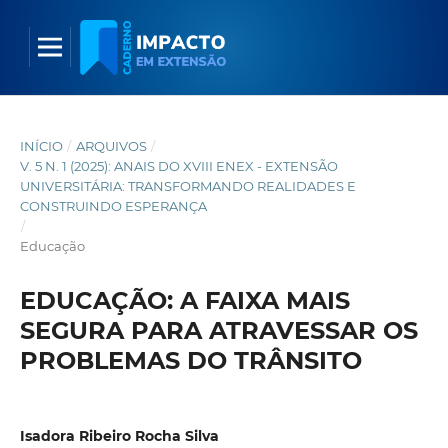
INÍCIO
/
ARQUIVOS
/
V. 5 N. 1 (2025): ANAIS DO XVIII ENEX - EXTENSÃO
UNIVERSITÁRIA: TRANSFORMANDO REALIDADES E
CONSTRUINDO ESPERANÇA
/
Educação
EDUCAÇÃO: A FAIXA MAIS
SEGURA PARA ATRAVESSAR OS
PROBLEMAS DO TRÂNSITO
Isadora Ribeiro Rocha Silva