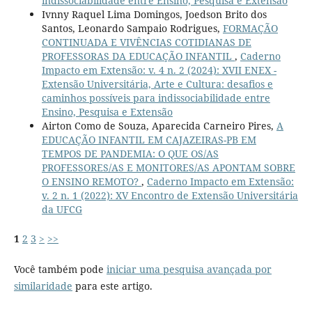
indissociabilidade entre Ensino, Pesquisa e Extensão
Ivnny Raquel Lima Domingos, Joedson Brito dos
Santos, Leonardo Sampaio Rodrigues,
FORMAÇÃO
CONTINUADA E VIVÊNCIAS COTIDIANAS DE
PROFESSORAS DA EDUCAÇÃO INFANTIL
,
Caderno
Impacto em Extensão: v. 4 n. 2 (2024): XVII ENEX -
Extensão Universitária, Arte e Cultura: desafios e
caminhos possíveis para indissociabilidade entre
Ensino, Pesquisa e Extensão
Airton Como de Souza, Aparecida Carneiro Pires,
A
EDUCAÇÃO INFANTIL EM CAJAZEIRAS-PB EM
TEMPOS DE PANDEMIA: O QUE OS/AS
PROFESSORES/AS E MONITORES/AS APONTAM SOBRE
O ENSINO REMOTO?
,
Caderno Impacto em Extensão:
v. 2 n. 1 (2022): XV Encontro de Extensão Universitária
da UFCG
1
2
3
>
>>
Você também pode
iniciar uma pesquisa avançada por
similaridade
para este artigo.