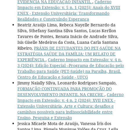
EVIDÊNCIA NA EDUCAÇÃO INFANTIL
,
Caderno
Impacto em Extensão: v. 5 n. 1 (2025): Anais do XVIII
ENEX - Extensão Universitária: Transformando
Realidades e Construindo Esperança
Beatriz Araújo Lima, Rebeca Nayelle Bernardo da
Silva, Sthefany Santina Silva Santos, Lucas Kerllon
Tavares de Pontes, Renata Inácio de Andrade Silva,
Isis Giselle Medeiros da Costa, Luana Carla Santana
Ribeiro,
PRÁXIS DE ESTUDANTES DO PET-SAÚDE NA
ESTRATÉGIA SAÚDE DA FAMÍLIA: UM RELATO DE
EXPERIÊNCIA
,
Caderno Impacto em Extensão: v. 4 n.
3 (2024): Edição Especial –Programa de Educação pelo
Trabalho para Saúde (PET-Saúde) na Paraíba, Brasil.
Centro de Educação e Saúde - UFCG
Jimmy Naially Silva, Leonardo Rodrigues Sampaio,
FORMAÇÃO CONTINUADA PARA PROMOÇÃO DO
DESENVOLVIMENTO INFANTIL NA CRECHE
,
Caderno
Impacto em Extensão: v. 4 n. 2 (2024): XVII ENEX -
Extensão Universitária, Arte e Cultura: desafios e
caminhos possíveis para indissociabilidade entre
Ensino, Pesquisa e Extensão
Jessica Micaele Mota de Araújo, Vanessa Íris dos
Santos Lima, Pâmela Monique Valões da Cruz, Leila