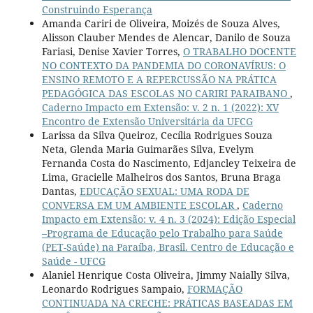
Construindo Esperança
Amanda Cariri de Oliveira, Moizés de Souza Alves,
Alisson Clauber Mendes de Alencar, Danilo de Souza
Fariasi, Denise Xavier Torres,
O TRABALHO DOCENTE
NO CONTEXTO DA PANDEMIA DO CORONAVÍRUS: O
ENSINO REMOTO E A REPERCUSSÃO NA PRÁTICA
PEDAGÓGICA DAS ESCOLAS NO CARIRI PARAIBANO
,
Caderno Impacto em Extensão: v. 2 n. 1 (2022): XV
Encontro de Extensão Universitária da UFCG
Larissa da Silva Queiroz, Cecília Rodrigues Souza
Neta, Glenda Maria Guimarães Silva, Evelym
Fernanda Costa do Nascimento, Edjancley Teixeira de
Lima, Gracielle Malheiros dos Santos, Bruna Braga
Dantas,
EDUCAÇÃO SEXUAL: UMA RODA DE
CONVERSA EM UM AMBIENTE ESCOLAR
,
Caderno
Impacto em Extensão: v. 4 n. 3 (2024): Edição Especial
–Programa de Educação pelo Trabalho para Saúde
(PET-Saúde) na Paraíba, Brasil. Centro de Educação e
Saúde - UFCG
Alaniel Henrique Costa Oliveira, Jimmy Naially Silva,
Leonardo Rodrigues Sampaio,
FORMAÇÃO
CONTINUADA NA CRECHE: PRÁTICAS BASEADAS EM