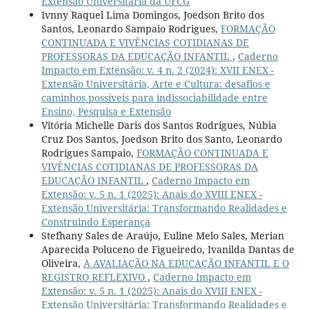
Extensão Universitária da UFCG
Ivnny Raquel Lima Domingos, Joedson Brito dos
Santos, Leonardo Sampaio Rodrigues,
FORMAÇÃO
CONTINUADA E VIVÊNCIAS COTIDIANAS DE
PROFESSORAS DA EDUCAÇÃO INFANTIL
,
Caderno
Impacto em Extensão: v. 4 n. 2 (2024): XVII ENEX -
Extensão Universitária, Arte e Cultura: desafios e
caminhos possíveis para indissociabilidade entre
Ensino, Pesquisa e Extensão
Vitória Michelle Daris dos Santos Rodrigues, Núbia
Cruz Dos Santos, Joedson Brito dos Santo, Leonardo
Rodrigues Sampaio,
FORMAÇÃO CONTINUADA E
VIVÊNCIAS COTIDIANAS DE PROFESSORAS DA
EDUCAÇÃO INFANTIL
,
Caderno Impacto em
Extensão: v. 5 n. 1 (2025): Anais do XVIII ENEX -
Extensão Universitária: Transformando Realidades e
Construindo Esperança
Stefhany Sales de Araújo, Euline Melo Sales, Merian
Aparecida Poluceno de Figueiredo, Ivanilda Dantas de
Oliveira,
A AVALIAÇÃO NA EDUCAÇÃO INFANTIL E O
REGISTRO REFLEXIVO
,
Caderno Impacto em
Extensão: v. 5 n. 1 (2025): Anais do XVIII ENEX -
Extensão Universitária: Transformando Realidades e