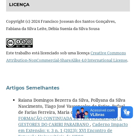
LICENÇA
Copyright (c) 2024 Francisco Jossean dos Santos Gonçalves,
Fabiana da Silva Leite, Débia Suenia da Silva Sousa
Este trabalho está licenciado sob uma licença
Creative Commons
Attribution-NonCommercial-ShareAlike 4.0 International License
.
Artigos Semelhantes
Raiana Domingos Bezerra da Silva, Pollyana da Silva
Nascimento, Tiago José Vasconcelos de Fatias, Rafael
de Farias Ferreira, Maria do Socorro Silva,
FORMAÇÃO CONTINUADA DE PROFESSORES(AS) E
GESTORES DO CARIRI PARAIBANO
,
Caderno Impacto
em Extensão: v. 3 n. 1 (2023): XVI Encontro de