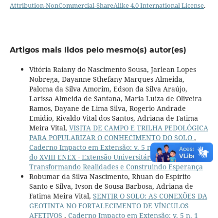
Attribution-NonCommercial-ShareAlike 4.0 International License
.
Artigos mais lidos pelo mesmo(s) autor(es)
Vitória Raiany do Nascimento Sousa, Jarlean Lopes
Nobrega, Dayanne Sthefany Marques Almeida,
Paloma da Silva Amorim, Edson da Silva Araújo,
Larissa Almeida de Santana, Maria Luiza de Oliveira
Ramos, Dayane de Lima Silva, Rogerio Andrade
Emidio, Rivaldo Vital dos Santos, Adriana de Fatima
Meira Vital,
VISITA DE CAMPO E TRILHA PEDOLÓGICA
PARA POPULARIZAR O CONHECIMENTO DO SOLO
,
Caderno Impacto em Extensão: v. 5 n. 1 (2025): Anais
do XVIII ENEX - Extensão Universitária:
Transformando Realidades e Construindo Esperança
Robumar da Silva Nascimento, Rhuan do Espírito
Santo e Silva, Ivson de Sousa Barbosa, Adriana de
Fatima Meira Vital,
SENTIR O SOLO: AS CONEXÕES DA
GEOTINTA NO FORTALECIMENTO DE VÍNCULOS
AFETIVOS
,
Caderno Impacto em Extensão: v. 5 n. 1