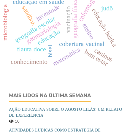
enfermagem
educação em saúde
geografia física
juventude
sandbox
microbiologia
judô
vacinação
educação básica
geografia escolar
geomorfologia
ensino
educação
cobertura vacinal
bisel
flauta doce
matemática
caninos
bem estar
conhecimento
MAIS LIDOS NA ÚLTIMA SEMANA
AÇÃO EDUCATIVA SOBRE O AGOSTO LILÁS: UM RELATO
DE EXPERIÊNCIA
16
ATIVIDADES LÚDICAS COMO ESTRATÉGIA DE