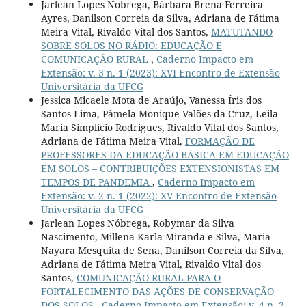
Jarlean Lopes Nobrega, Bárbara Brena Ferreira
Ayres, Danilson Correia da Silva, Adriana de Fátima
Meira Vital, Rivaldo Vital dos Santos,
MATUTANDO
SOBRE SOLOS NO RÁDIO: EDUCAÇÃO E
COMUNICAÇÃO RURAL
,
Caderno Impacto em
Extensão: v. 3 n. 1 (2023): XVI Encontro de Extensão
Universitária da UFCG
Jessica Micaele Mota de Araújo, Vanessa Íris dos
Santos Lima, Pâmela Monique Valões da Cruz, Leila
Maria Simplício Rodrigues, Rivaldo Vital dos Santos,
Adriana de Fátima Meira Vital,
FORMAÇÃO DE
PROFESSORES DA EDUCAÇÃO BÁSICA EM EDUCAÇÃO
EM SOLOS – CONTRIBUIÇÕES EXTENSIONISTAS EM
TEMPOS DE PANDEMIA
,
Caderno Impacto em
Extensão: v. 2 n. 1 (2022): XV Encontro de Extensão
Universitária da UFCG
Jarlean Lopes Nóbrega, Robymar da Silva
Nascimento, Millena Karla Miranda e Silva, Maria
Nayara Mesquita de Sena, Danilson Correia da Silva,
Adriana de Fátima Meira Vital, Rivaldo Vital dos
Santos,
COMUNICAÇÃO RURAL PARA O
FORTALECIMENTO DAS AÇÕES DE CONSERVAÇÃO
DOS SOLOS
,
Caderno Impacto em Extensão: v. 4 n. 2