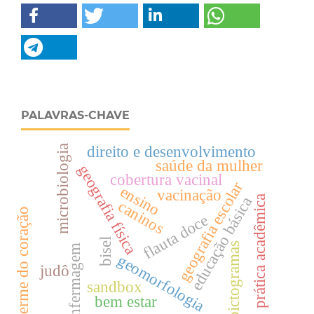
PALAVRAS-CHAVE
microbiologia
direito e desenvolvimento
saúde da mulher
geografia física
cobertura vacinal
geografia escolar
ensino
vacinação
prática acadêmica
educação básica
caninos
verme do coração
flauta doce
bisel
pictogramas
enfermagem
geomorfologia
judô
sandbox
bem estar