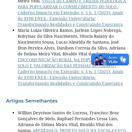
Meira Vital,
VISITA DE CAMPO E TRILHA PEDOLÓGICA
PARA POPULARIZAR O CONHECIMENTO DO SOLO
,
Caderno Impacto em Extensão: v. 5 n. 1 (2025): Anais
do XVIII ENEX - Extensão Universitária:
Transformando Realidades e Construindo Esperança
Maria Luiza Oliveira Ramos, Jarlean Lopes Nobrega,
Robymar da Silva Nascimento, Vitoria Raiany do
Nascimento Sousa, Lucas Almeida de Santana, José
Ilton Pereira Alves, Danilson Correia da Silva, Adriana
de Fatima Meira Vital, Rivaldo Vital dos Santos,
A
EDUCOMUNICAÇÃO RURAL NA POPULARIZAÇÃO DO
SOLO E VALORIZAÇÃO DAS PESSOAS DO CAMPO
,
Caderno Impacto em Extensão: v. 5 n. 1 (2025): Anais
do XVIII ENEX - Extensão Universitária:
Transformando Realidades e Construindo Esperança
Artigos Semelhantes
Willian Deyvison Santos de Lucena, Francisco Braz
Gonçalves de Melo, Raphael Fernandes Lessa Lins,
Adriana de Fátima Meira Vital, Rivaldo Vital dos
Santos,
#REDESOLO: PROJETO SOLO NA ESCOLA/UFCG