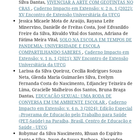
Silva Dantas,
VIVENCIAR A ARTE COM GEOTINTAS NO
CRAS
,
Caderno Impacto em Extensão: v. 2 n. 1 (2022):
XV Encontro de Extensão Universitária da UFCG
Jessica Micaele Mota de Araújo, Rayana Leite
Minervino, Danielle de Freitas Costa, José Edvanildo
Freire da Silva, Rivaldo Vital dos Santos, Adriana de
Fátima Meira Vital,
SOLO NA ESCOLA EM TEMPOS DE
PANDEMIA: UNIVERSIDADE E ESCOLA
COMPARTILHANDO SABERES
,
Caderno Impacto em
Extensão: v. 1 n. 1 (2021): XIV Encontro de Extensão
Universitária da UFCG
Larissa da Silva Queiroz, Cecília Rodrigues Souza
Neta, Glenda Maria Guimarães Silva, Evelym
Fernanda Costa do Nascimento, Edjancley Teixeira de
Lima, Gracielle Malheiros dos Santos, Bruna Braga
Dantas,
EDUCAÇÃO SEXUAL: UMA RODA DE
CONVERSA EM UM AMBIENTE ESCOLAR
,
Caderno
Impacto em Extensão: v. 4 n. 3 (2024): Edição Especial
–Programa de Educação pelo Trabalho para Saúde
(PET-Saúde) na Paraíba, Brasil. Centro de Educação e
Saúde - UFCG
Robymar da Silva Nascimento, Rhuan do Espírito
Santo e Silva, Ivson de Sousa Barbosa, Alexandre