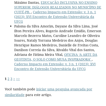
Máximo Dantas,
EDUCAÇÃO INCLUSIVA NO ENSINO
SUPERIOR: DIÁLOGOS REALIZADOS NO MUNICÍPIO DE
CUITÉ-PB.
,
Caderno Impacto em Extensão: v. 3 n. 1
(2023): XVI Encontro de Extensão Universitária da
UFCG
Paloma da Silva Amorim, Dayane da Silva Lima, José
Ilton Pereira Alves, Rogerio Andrade Emídio, Emerson
Marcelo Bezerra Matos, Caroline Leandro de Oliveira
Soares, Nataly Yorrana Medeiros dos Anjos, Douglas
Henrique Ramos Medeiros, Danielle de Freitas Costa,
Danilson Correia da Silva, Rivaldo Vital dos Santos,
Adriana de Fátima Meira Vital,
OFICINA ‘A ARTE DA
GEOTINTA, O SOLO COMO MUSA INSPIRADORA’
,
Caderno Impacto em Extensão: v. 3 n. 1 (2023): XVI
Encontro de Extensão Universitária da UFCG
1
2
3
>
>>
Você também pode
iniciar uma pesquisa avançada por
similaridade
para este artigo.