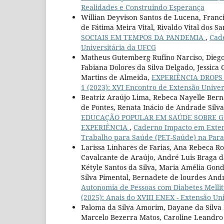
Realidades e Construindo Esperança
Willian Deyvison Santos de Lucena, Franc
de Fátima Meira Vital, Rivaldo Vital dos Sa
SOCIAIS EM TEMPOS DA PANDEMIA
,
Cade
Universitária da UFCG
Matheus Gutemberg Rufino Narciso, Diego 
Fabiana Dolores da Silva Delgado, Jessica
Martins de Almeida,
EXPERIÊNCIA DROP
1 (2023): XVI Encontro de Extensão Unive
Beatriz Araújo Lima, Rebeca Nayelle Berna
de Pontes, Renata Inácio de Andrade Silva,
EDUCAÇÃO POPULAR EM SAÚDE SOBRE GÊ
EXPERIÊNCIA
,
Caderno Impacto em Extens
Trabalho para Saúde (PET-Saúde) na Paraí
Larissa Linhares de Farias, Ana Rebeca R
Cavalcante de Araújo, André Luis Braga da 
Kétyle Santos da Silva, Maria Amélia Gon
Silva Pimental, Bernadete de lourdes And
Autonomia de Pessoas com Diabetes Melli
(2025): Anais do XVIII ENEX - Extensão U
Paloma da Silva Amorim, Dayane da Silva 
Marcelo Bezerra Matos, Caroline Leandro 