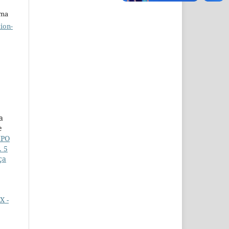
uma
ion-
a
e
MPO
. 5
ça
e
X -