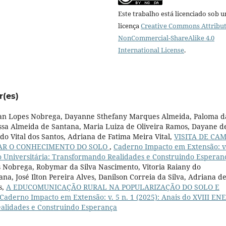
Este trabalho está licenciado sob 
licença
Creative Commons Attribut
NonCommercial-ShareAlike 4.0
International License
.
r(es)
lean Lopes Nobrega, Dayanne Sthefany Marques Almeida, Paloma d
issa Almeida de Santana, Maria Luiza de Oliveira Ramos, Dayane d
do Vital dos Santos, Adriana de Fatima Meira Vital,
VISITA DE CA
ZAR O CONHECIMENTO DO SOLO
,
Caderno Impacto em Extensão: v
ão Universitária: Transformando Realidades e Construindo Esperan
s Nobrega, Robymar da Silva Nascimento, Vitoria Raiany do
a, José Ilton Pereira Alves, Danilson Correia da Silva, Adriana d
s,
A EDUCOMUNICAÇÃO RURAL NA POPULARIZAÇÃO DO SOLO E
Caderno Impacto em Extensão: v. 5 n. 1 (2025): Anais do XVIII ENE
ealidades e Construindo Esperança