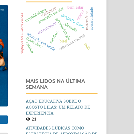
bem estar
vacinação
geografia escolar
microbiologia
acessibilidade
ensino
matemática
geografia física
espaços de intervivência
geomorfologia
enfermagem
educação
sandbox
educação em saúde
cobertura vacinal
flauta doce
bisel
caninos
judô
MAIS LIDOS NA ÚLTIMA
SEMANA
AÇÃO EDUCATIVA SOBRE O
AGOSTO LILÁS: UM RELATO DE
EXPERIÊNCIA
21
ATIVIDADES LÚDICAS COMO
ESTRATÉGIA DE APROXIMAÇÃO DE