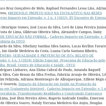
isco Braz Gonçalves de Melo, Raphael Fernandes Lessa Lins, Adria
ntos,
#REDESOLO: PROJETO SOLO NA ESCOLA/UFCG NAS REDES
rno Impacto em Extensão: v. 2 n. 1 (2022): XV Encontro de Extens
Henrique Gomes, José Lucas da Silva, Levi de Lima Pereira Junior
 Costa de Lima, Gildevan Oliveira Silva, Alexandre Campos, Daisy
S DE EDUCAÇÃO NÃO FORMAL
,
Caderno Impacto em Extensão: v. 3
rsitária da UFCG
rdo da Silva, Sthefany Santina Silva Santos, Lucas Kerllon Tavare
 Isis Giselle Medeiros da Costa, Luana Carla Santana Ribeiro,
NERO, SEXUALIDADE E PREVENÇÃO DE ISTs: RELATO DE
ão: v. 4 n. 3 (2024): Edição Especial –Programa de Educação pelo
ba, Brasil. Centro de Educação e Saúde - UFCG
odrigues Linhares, Ana Eloisa Cabral de Paulo, Amanda Raquell
Silva, Caio Renan da Silva Freitas, Fabricia Araujo de Oliveira, Lí
dim Felizzola, Adriana Montenegro de Albuquerque, Edlene Régis 
ré Gouveia,
Impacto da Educação em Saúde na Promoção da
tus em Tratamento Injetável
,
Caderno Impacto em Extensão: v. 5 n
niversitária: Transformando Realidades e Construindo Esperança
Lima, José Ilton Pereira Alves, Rogerio Andrade Emídio, Emerson
de Oliveira Soares, Nataly Yorrana Medeiros dos Anjos, Douglas