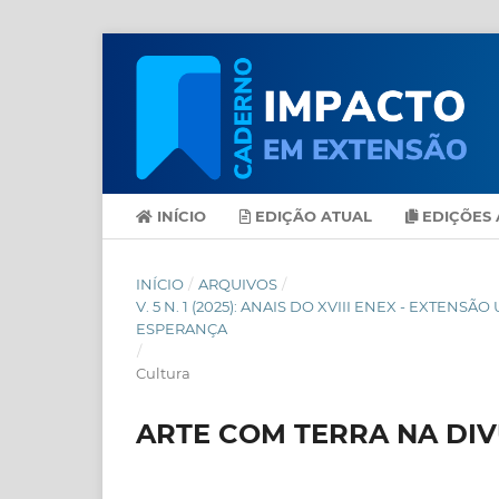
INÍCIO
EDIÇÃO ATUAL
EDIÇÕES 
INÍCIO
/
ARQUIVOS
/
V. 5 N. 1 (2025): ANAIS DO XVIII ENEX - EXT
ESPERANÇA
/
Cultura
ARTE COM TERRA NA DI