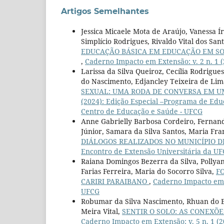
Artigos Semelhantes
Jessica Micaele Mota de Araújo, Vanessa Í
Simplício Rodrigues, Rivaldo Vital dos San
EDUCAÇÃO BÁSICA EM EDUCAÇÃO EM SO
,
Caderno Impacto em Extensão: v. 2 n. 1 
Larissa da Silva Queiroz, Cecília Rodrigu
do Nascimento, Edjancley Teixeira de Lim
SEXUAL: UMA RODA DE CONVERSA EM 
(2024): Edição Especial –Programa de Edu
Centro de Educação e Saúde - UFCG
Anne Gabrielly Barbosa Cordeiro, Fernanda
Júnior, Samara da Silva Santos, Maria Fr
DIÁLOGOS REALIZADOS NO MUNICÍPIO DE
Encontro de Extensão Universitária da U
Raiana Domingos Bezerra da Silva, Pollyan
Farias Ferreira, Maria do Socorro Silva,
F
CARIRI PARAIBANO
,
Caderno Impacto em E
UFCG
Robumar da Silva Nascimento, Rhuan do Es
Meira Vital,
SENTIR O SOLO: AS CONEXÕ
Caderno Impacto em Extensão: v. 5 n. 1 (2