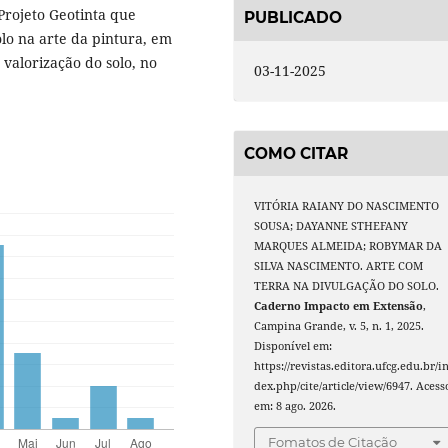
 Projeto Geotinta que
PUBLICADO
olo na arte da pintura, em
 valorização do solo, no
03-11-2025
COMO CITAR
VITÓRIA RAIANY DO NASCIMENTO
SOUSA; DAYANNE STHEFANY
MARQUES ALMEIDA; ROBYMAR DA
SILVA NASCIMENTO. ARTE COM
TERRA NA DIVULGAÇÃO DO SOLO.
Caderno Impacto em Extensão
,
Campina Grande, v. 5, n. 1, 2025.
Disponível em:
https://revistas.editora.ufcg.edu.br/i
dex.php/cite/article/view/6947. Acess
em: 8 ago. 2026.
Fomatos de Citação