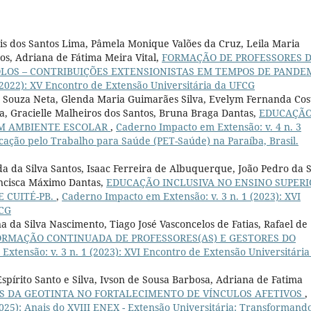
ris dos Santos Lima, Pâmela Monique Valões da Cruz, Leila Maria
tos, Adriana de Fátima Meira Vital,
FORMAÇÃO DE PROFESSORES 
LOS – CONTRIBUIÇÕES EXTENSIONISTAS EM TEMPOS DE PANDE
(2022): XV Encontro de Extensão Universitária da UFCG
es Souza Neta, Glenda Maria Guimarães Silva, Evelym Fernanda Cos
a, Gracielle Malheiros dos Santos, Bruna Braga Dantas,
EDUCAÇÃ
UM AMBIENTE ESCOLAR
,
Caderno Impacto em Extensão: v. 4 n. 3
cação pelo Trabalho para Saúde (PET-Saúde) na Paraíba, Brasil.
 da Silva Santos, Isaac Ferreira de Albuquerque, João Pedro da S
ancisca Máximo Dantas,
EDUCAÇÃO INCLUSIVA NO ENSINO SUPERI
 CUITÉ-PB.
,
Caderno Impacto em Extensão: v. 3 n. 1 (2023): XVI
FCG
a da Silva Nascimento, Tiago José Vasconcelos de Fatias, Rafael de
ORMAÇÃO CONTINUADA DE PROFESSORES(AS) E GESTORES DO
xtensão: v. 3 n. 1 (2023): XVI Encontro de Extensão Universitária
pírito Santo e Silva, Ivson de Sousa Barbosa, Adriana de Fatima
ES DA GEOTINTA NO FORTALECIMENTO DE VÍNCULOS AFETIVOS
,
025): Anais do XVIII ENEX - Extensão Universitária: Transformand