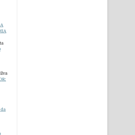
DA
MIA
ta
O
ilva
OR:
 da
o