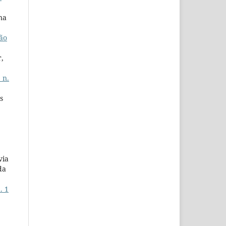
na
ão
,
 n.
s
via
da
. 1