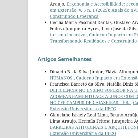
Araujo,
Ergonomia e Acessibilidade: recon
em Extensão: v. 5 n. 1 (2025): Anais do X
Construindo Esperança
Cecília Maria Paschoal Dantas, Gustavo A
Feitosa Junqueira Ayres, Livio José da Sil
turismo inclusivo
,
Caderno Impacto em Exte
Transformando Realidades e Construindo
Artigos Semelhantes
Dinaldo B. da Silva Júnior, Flávia Albuq
HUMANOS
,
Caderno Impacto em Extensão:
Francisca Barreto da Silva, Natália Diniz 
DEFICIÊNCIA NO ENSINO SUPERIOR NA 
ACOMPANHAMENTO AOS ALUNOS COM DEF
NO CFP CAMPUS DE CAJAZEIRAS – PB.
,
Ca
Extensão Universitária da UFCG
Glauciane Israely Leal Lima, Bruno Araújo
Lima Araujo, Hermíla Feitosa Junqueira A
BARREIRAS ATITUDINAIS E ARQUITETÔN
Extensão Universitária da UFCG