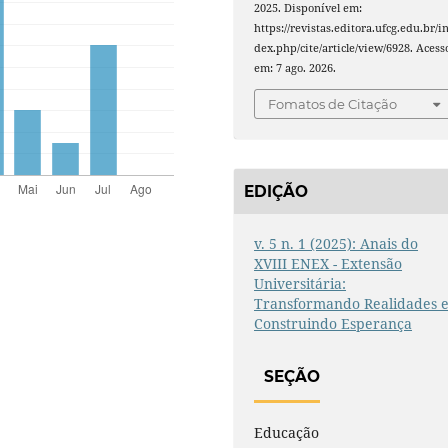
2025. Disponível em:
https://revistas.editora.ufcg.edu.br/i
dex.php/cite/article/view/6928. Acess
em: 7 ago. 2026.
Fomatos de Citação
EDIÇÃO
v. 5 n. 1 (2025): Anais do
XVIII ENEX - Extensão
Universitária:
Transformando Realidades 
Construindo Esperança
SEÇÃO
Educação