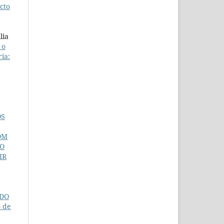
cto
lia
 o
ia:
OS
OM
NO
IR
NDO
o de