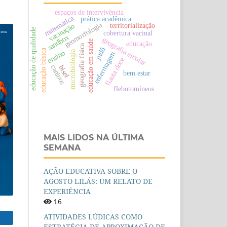
espaços de intervivência
matemática
prática acadêmica
geomorfologia
territorialização
vacinação
educação de qualidade
cobertura vacinal
sandbox
geografia escolar
educação em saúde
educação
geografia física
judô
educação básica
ensino
microbiologia
enfermagem
flauta doce
caninos
bisel
bem estar
flebotomíneos
MAIS LIDOS NA ÚLTIMA
SEMANA
AÇÃO EDUCATIVA SOBRE O
AGOSTO LILÁS: UM RELATO DE
EXPERIÊNCIA
16
ATIVIDADES LÚDICAS COMO
ESTRATÉGIA DE APROXIMAÇÃO DE