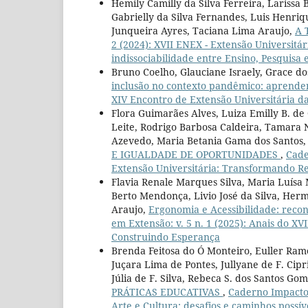
Hemily Camilly da Silva Ferreira, Larissa 
Gabrielly da Silva Fernandes, Luis Henriq
Junqueira Ayres, Taciana Lima Araujo,
A 
2 (2024): XVII ENEX - Extensão Universitár
indissociabilidade entre Ensino, Pesquisa 
Bruno Coelho, Glauciane Israely, Grace do
inclusão no contexto pandêmico: aprenden
XIV Encontro de Extensão Universitária 
Flora Guimarães Alves, Luiza Emilly B. de 
Leite, Rodrigo Barbosa Caldeira, Tamara N
Azevedo, Maria Betania Gama dos Santos
E IGUALDADE DE OPORTUNIDADES
,
Cade
Extensão Universitária: Transformando R
Flavia Renale Marques Silva, Maria Luísa
Berto Mendonça, Livio José da Silva, Herm
Araujo,
Ergonomia e Acessibilidade: recon
em Extensão: v. 5 n. 1 (2025): Anais do X
Construindo Esperança
Brenda Feitosa do Ó Monteiro, Euller Ramo
Juçara Lima de Pontes, Jullyane de F. Cipr
Júlia de F. Silva, Rebeca S. dos Santos G
PRÁTICAS EDUCATIVAS
,
Caderno Impacto 
Arte e Cultura: desafios e caminhos possív