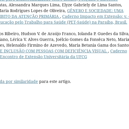
ntas, Alessandra Marques Lima, Elyze Gabriely de Lima Santos,
Maria Rodrigues Lopes de Oliveira,
GÊNERO E SOCIEDADE: UMA
MBITO DA ATENÇÃO PRIMÁRIA
,
Caderno Impacto em Extensão: v. 
ducação pelo Trabalho para Saúde (PET-Saúde) na Paraíba, Brasil.
s Ribeiro, Hudson V. de Araújo Franco, Iolanda P. Guedes da Silva
iano, Lérica V. Alves Guerra, Joélcio Gomes da Fonsêca Neto, Mari
omes, Helenaldo Firmino de Azevedo, Maria Betania Gama dos Santo
 E INCLUSÃO COM PESSOAS COM DEFICIÊNCIA VISUAL
,
Caderno
I Encontro de Extensão Universitária da UFCG
da por similaridade
para este artigo.