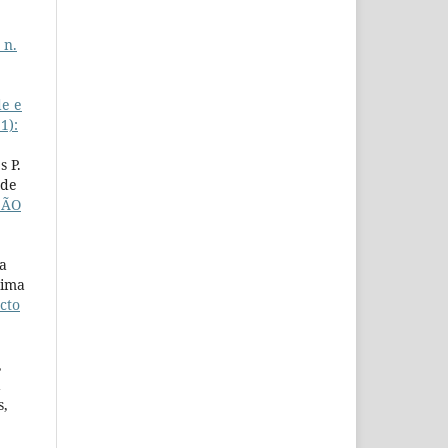
 n.
de e
1):
s P.
 de
SÃO
a
Lima
cto
,
a
s,