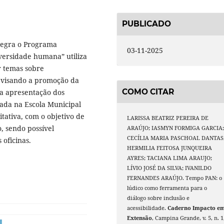
PUBLICADO
tegra o Programa
03-11-2025
iversidade humana” utiliza
r temas sobre
l, visando a promoção da
COMO CITAR
da apresentação dos
ada na Escola Municipal
ativa, com o objetivo de
LARISSA BEATRIZ PEREIRA DE
o, sendo possível
ARAÚJO; IASMYN FORMIGA GARCIA
CECÍLIA MARIA PASCHOAL DANTAS
oficinas.
HERMILIA FEITOSA JUNQUEIRA
AYRES; TACIANA LIMA ARAUJO;
LÍVIO JOSÉ DA SILVA; IVANILDO
FERNANDES ARAÚJO. Tempo PAN: o
lúdico como ferramenta para o
diálogo sobre inclusão e
acessibilidade.
Caderno Impacto e
Extensão
, Campina Grande, v. 5, n. 1