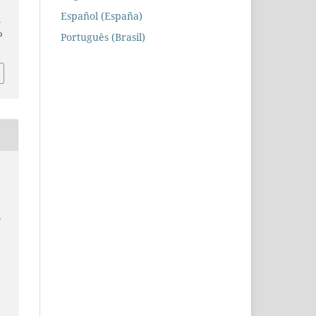
Español (España)
n
o
Português (Brasil)
e