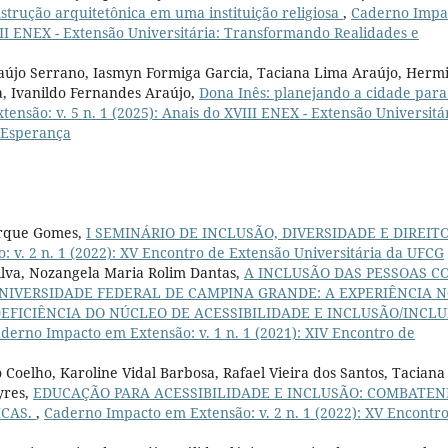
strução arquitetônica em uma instituição religiosa
,
Caderno Impa
VIII ENEX - Extensão Universitária: Transformando Realidades e
raújo Serrano, Iasmyn Formiga Garcia, Taciana Lima Araújo, Hermi
va, Ivanildo Fernandes Araújo,
Dona Inês: planejando a cidade para
nsão: v. 5 n. 1 (2025): Anais do XVIII ENEX - Extensão Universitár
 Esperança
uerque Gomes,
I SEMINÁRIO DE INCLUSÃO, DIVERSIDADE E DIREIT
 v. 2 n. 1 (2022): XV Encontro de Extensão Universitária da UFCG
Silva, Nozangela Maria Rolim Dantas,
A INCLUSÃO DAS PESSOAS C
UNIVERSIDADE FEDERAL DE CAMPINA GRANDE: A EXPERIÊNCIA 
ICIÊNCIA DO NÚCLEO DE ACESSIBILIDADE E INCLUSÃO/INCLU
derno Impacto em Extensão: v. 1 n. 1 (2021): XIV Encontro de
 Coelho, Karoline Vidal Barbosa, Rafael Vieira dos Santos, Taciana
yres,
EDUCAÇÃO PARA ACESSIBILIDADE E INCLUSÃO: COMBATE
ICAS.
,
Caderno Impacto em Extensão: v. 2 n. 1 (2022): XV Encontr