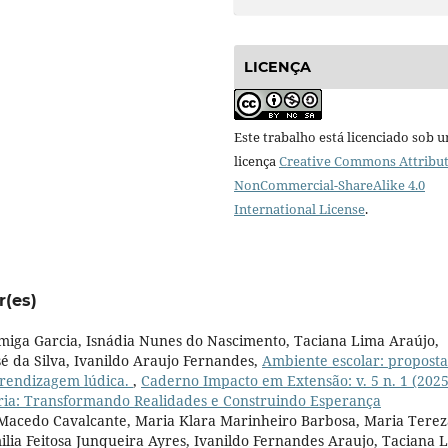
LICENÇA
Este trabalho está licenciado sob 
licença
Creative Commons Attribut
NonCommercial-ShareAlike 4.0
International License
.
r(es)
rmiga Garcia, Isnádia Nunes do Nascimento, Taciana Lima Araújo,
sé da Silva, Ivanildo Araujo Fernandes,
Ambiente escolar: proposta
aprendizagem lúdica.
,
Caderno Impacto em Extensão: v. 5 n. 1 (2025
ária: Transformando Realidades e Construindo Esperança
 Macedo Cavalcante, Maria Klara Marinheiro Barbosa, Maria Terez
ilia Feitosa Junqueira Ayres, Ivanildo Fernandes Araujo, Taciana 