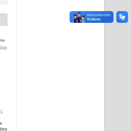
uma
ion-
):
a
Lima