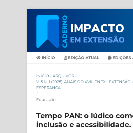
INÍCIO
EDIÇÃO ATUAL
EDIÇÕES 
INÍCIO
/
ARQUIVOS
/
V. 5 N. 1 (2025): ANAIS DO XVIII ENEX - EXT
ESPERANÇA
/
Educação
Tempo PAN: o lúdico como
inclusão e acessibilidade.