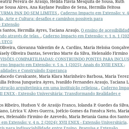
Beatriz Pereira de Araújo, Hélida Flávia Mesquita de Sousa, Ruth
ue Sousa Aires, Ana Kaylane Paulino de Sena, Hermilia Feitosa
TURMA PAN DO SEM LIMITES
,
Caderno Impacto em Extensão: v. 4
ia, Arte e Cultura: desafios e caminhos possíveis para
e Extensão
s Santos, Hermilia Ayres, Taciana Araujo,
O ensino de acessibilida
do através de telas.
,
Caderno Impacto em Extensão: v. 1 n. 1 (202
da UFCG
Oliveira, Giovanna Valentim de A. Cardins, Maria Heloísa Gonçalve
aely Oliveira Dantas, Severino Marte da Silva, Helenaldo Firmino
,
VISÕES COMPARTILHADAS: CONSTRUINDO PONTES PARA INCLU
rno Impacto em Extensão: v. 5 n. 1 (2025): Anais do XVIII ENEX -
ealidades e Construindo Esperança
 Macedo Cavalcante, Maria Klara Marinheiro Barbosa, Maria Terez
ilia Feitosa Junqueira Ayres, Ivanildo Fernandes Araujo, Taciana 
strução arquitetônica em uma instituição religiosa
,
Caderno Impa
VIII ENEX - Extensão Universitária: Transformando Realidades e
s Ribeiro, Hudson V. de Araújo Franco, Iolanda P. Guedes da Silva
iano, Lérica V. Alves Guerra, Joélcio Gomes da Fonsêca Neto, Mari
omes, Helenaldo Firmino de Azevedo, Maria Betania Gama dos Santo
em Extensão: v. 4 n. 2 (2024): XVII ENEX - Extensão Universitária,
eis para indissociabilidade entre Ensino, Pesquisa e Extensão