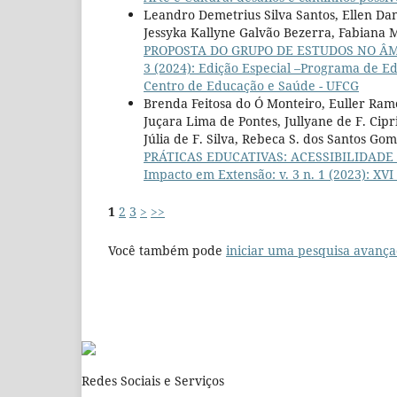
Leandro Demetrius Silva Santos, Ellen Da
Jessyka Kallyne Galvão Bezerra, Fabiana 
PROPOSTA DO GRUPO DE ESTUDOS NO Â
3 (2024): Edição Especial –Programa de E
Centro de Educação e Saúde - UFCG
Brenda Feitosa do Ó Monteiro, Euller Ramo
Juçara Lima de Pontes, Jullyane de F. Cipr
Júlia de F. Silva, Rebeca S. dos Santos G
PRÁTICAS EDUCATIVAS: ACESSIBILIDADE
Impacto em Extensão: v. 3 n. 1 (2023): XV
1
2
3
>
>>
Você também pode
iniciar uma pesquisa avança
Redes Sociais e Serviços