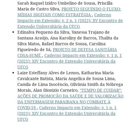
Sarah Raquel Izidro Umbelino de Sousa, Priscilla
Maria de Castro Silva,
PROJETO SEGUINDO O FLUXO:
MÍDIAS DIGITAIS COMO ESTRATÉGIA
,
Caderno
Impacto em Extensão: v. 2 n. 1 (2022): XV Encontro de
Extensão Universitária da UFCG
Edinalva Pequeno da Silva, Vanessa Trajano de
Santana Araújo, Ana Karoliny de Barros, Thalita da
Silva Matos, Rafael Barros de Sousa, Carolina
Figueiredo de Sá,
PROJETO DE DEFESA SANITÁRIA
CDSA-SUMÉ
,
Caderno Impacto em Extensão: v. 1 n. 1
(2021): XIV Encontro de Extensão Universitária da
UFCG
Laize Esteffany Alves de Lemos, Katharina Maria
Cavalcante Batista, Maria Angelica de Sousa Lima,
Camila de Lima Inocêncio, Gilvânia Smith da Nóbrega
Morais, Alan Dionizio Carneiro,
“TEMPO DE CUIDAR”:
AÇÕES DE PROMOÇÃO DA SAÚDE E DE VALORIZAÇÃO
DA ENFERMAGEM PARAIBANA NO COMBATE À
COVID-19
,
Caderno Impacto em Extensão: v. 1 n. 1
(2021): XIV Encontro de Extensão Universitária da
UFCG