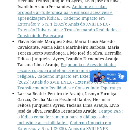
Hermilia Feitosa Junqueiro Ayres, Livio José da Silva,
Ivanildo Araujo Fernandes,
Ambiente escolar:
proposta arquitetônica para espaços acessíveis e
aprendizagem lúdica.
,
Caderno Impacto em
Extensão: v. 5 n. 1 (2025): Anais do XVIII ENEX -
Extensão Universitária: Transformando Realidades e
Construindo Esperança
Flavia Renale Marques Silva, Maria Luísa Macedo
Cavalcante, Maria Klara Marinheiro Barbosa, Maria
Tereza Berto Mendonça, Livio José da Silva, Hermilia
Feitosa Junqueira Ayres, Ivanildo Fernandes Araujo,
Taciana Lima Araujo,
Ergonomia e Acessibilidade:
reconstrução arquitetônica em uma instituição
religiosa
,
Caderno Impacto em Extensão: v. 5 n. 1
(2025): Anais do XVIII ENEX - Extensão Universitária:
Transformando Realidades e Construindo Esperança
Larissa Beatriz Pereira de Araújo, Iasmyn Formiga
Garcia, Cecília Maria Paschoal Dantas, Hermilia
Feitosa Junqueira Ayres, Taciana Lima Araujo, Lívio
José da Silva, Ivanildo Fernandes Araújo,
Tempo PAN:
o lúdico como ferramenta para o diálogo sobre
inclusão e acessibilidade.
,
Caderno Impacto em
Extensão: v. 5 n. 1 (2025): Anais do XVIII ENEX -