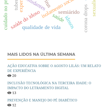
cuidado no pré-natal
sexualidade
isolamento social
estudantes
corona drops
saúde do idoso
semiárido
saúde
idosos
qualidade de vida
MAIS LIDOS NA ÚLTIMA SEMANA
AÇÃO EDUCATIVA SOBRE O AGOSTO LILÁS: UM RELATO
DE EXPERIÊNCIA
20
INCLUSÃO TECNOLÓGICA NA TERCEIRA IDADE: O
IMPACTO DO LETRAMENTO DIGITAL
13
PREVENÇÃO E MANEJO DO PÉ DIABÉTICO
12