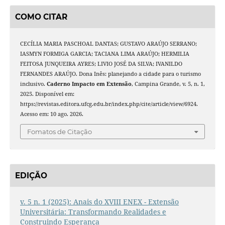
COMO CITAR
CECÍLIA MARIA PASCHOAL DANTAS; GUSTAVO ARAÚJO SERRANO;
IASMYN FORMIGA GARCIA; TACIANA LIMA ARAÚJO; HERMILIA
FEITOSA JUNQUEIRA AYRES; LIVIO JOSÉ DA SILVA; IVANILDO
FERNANDES ARAÚJO. Dona Inês: planejando a cidade para o turismo
inclusivo.
Caderno Impacto em Extensão
, Campina Grande, v. 5, n. 1,
2025. Disponível em:
https://revistas.editora.ufcg.edu.br/index.php/cite/article/view/6924.
Acesso em: 10 ago. 2026.
Fomatos de Citação
EDIÇÃO
v. 5 n. 1 (2025): Anais do XVIII ENEX - Extensão
Universitária: Transformando Realidades e
Construindo Esperança