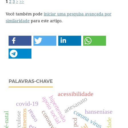
1
2
3
>
>>
Você também pode
iniciar uma pesquisa avançada por
similaridade
para este artigo.
PALAVRAS-CHAVE
acessibilidade
hipertensão
apoio social
artesanato
covid-19
reuso
hanseníase
corona vírus
experimentos
coronavírus
tuberculose
pcd