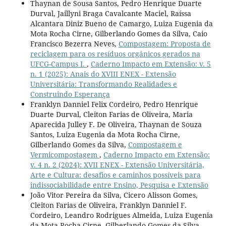
Thaynan de Sousa Santos, Pedro Henrique Duarte
Durval, Jaillyni Braga Cavalcante Maciel, Raíssa
Alcantara Diniz Bueno de Camargo, Luiza Eugenia da
Mota Rocha Cirne, Gilberlando Gomes da Silva, Caio
Francisco Bezerra Neves,
Compostagem: Proposta de
reciclagem para os resíduos orgânicos gerados na
UFCG-Campus I.
,
Caderno Impacto em Extensão: v. 5
n. 1 (2025): Anais do XVIII ENEX - Extensão
Universitária: Transformando Realidades e
Construindo Esperança
Franklyn Danniel Felix Cordeiro, Pedro Henrique
Duarte Durval, Cleiton Farias de Oliveira, Maria
Aparecida Julley F. De Oliveira, Thaynan de Souza
Santos, Luiza Eugenia da Mota Rocha Cirne,
Gilberlando Gomes da Silva,
Compostagem e
Vermicompostagem
,
Caderno Impacto em Extensão:
v. 4 n. 2 (2024): XVII ENEX - Extensão Universitária,
Arte e Cultura: desafios e caminhos possíveis para
indissociabilidade entre Ensino, Pesquisa e Extensão
João Vitor Pereira da Silva, Cicero Alisson Gomes,
Cleiton Farias de Oliveira, Franklyn Danniel F.
Cordeiro, Leandro Rodrigues Almeida, Luiza Eugenia
da Mota Rocha Cirne, Gilberlando Gomes da Silva,