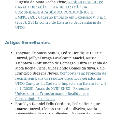
Eugênia da Mota Rocha Cirne,
RESÍDUOS SÓLIDOS:
CARACTERIZAÇÃO E SENSIBILIZAÇÃO DA
COMUNIDADE ACADÊMICA,CONDOMÍNIOS E
EMPRESAS.
,
Caderno Impacto em Extensão: v. 3 n. 1
(2023): XVI Encontro de Extensão Universitária da
UFCG
Artigos Semelhantes
Thaynan de Sousa Santos, Pedro Henrique Duarte
Durval, Jaillyni Braga Cavalcante Maciel, Raíssa
Alcantara Diniz Bueno de Camargo, Luiza Eugenia da
Mota Rocha Cirne, Gilberlando Gomes da Silva, Caio
Francisco Bezerra Neves,
Compostagem: Proposta de
reciclagem para os resíduos orgânicos gerados na
UFCG-Campus I.
,
Caderno Impacto em Extensão: v. 5
n. 1 (2025): Anais do XVIII ENEX - Extensão
Universitária: Transformando Realidades e
Construindo Esperança
Franklyn Danniel Felix Cordeiro, Pedro Henrique
Duarte Durval, Cleiton Farias de Oliveira, Maria
Aparecida Julley F. De Oliveira, Thaynan de Souza