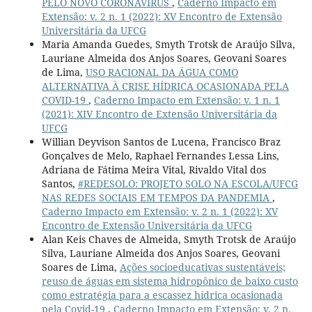
PELO NOVO CORONAVÍRUS
,
Caderno Impacto em
Extensão: v. 2 n. 1 (2022): XV Encontro de Extensão
Universitária da UFCG
Maria Amanda Guedes, Smyth Trotsk de Araújo Silva,
Lauriane Almeida dos Anjos Soares, Geovani Soares
de Lima,
USO RACIONAL DA ÁGUA COMO
ALTERNATIVA À CRISE HÍDRICA OCASIONADA PELA
COVID-19
,
Caderno Impacto em Extensão: v. 1 n. 1
(2021): XIV Encontro de Extensão Universitária da
UFCG
Willian Deyvison Santos de Lucena, Francisco Braz
Gonçalves de Melo, Raphael Fernandes Lessa Lins,
Adriana de Fátima Meira Vital, Rivaldo Vital dos
Santos,
#REDESOLO: PROJETO SOLO NA ESCOLA/UFCG
NAS REDES SOCIAIS EM TEMPOS DA PANDEMIA
,
Caderno Impacto em Extensão: v. 2 n. 1 (2022): XV
Encontro de Extensão Universitária da UFCG
Alan Keis Chaves de Almeida, Smyth Trotsk de Araújo
Silva, Lauriane Almeida dos Anjos Soares, Geovani
Soares de Lima,
Ações socioeducativas sustentáveis;
reuso de águas em sistema hidropônico de baixo custo
como estratégia para a escassez hídrica ocasionada
pela Covid-19
,
Caderno Impacto em Extensão: v. 2 n.