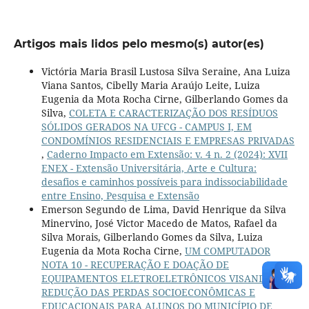
Artigos mais lidos pelo mesmo(s) autor(es)
Victória Maria Brasil Lustosa Silva Seraine, Ana Luiza
Viana Santos, Cibelly Maria Araújo Leite, Luiza
Eugenia da Mota Rocha Cirne, Gilberlando Gomes da
Silva,
COLETA E CARACTERIZAÇÃO DOS RESÍDUOS
SÓLIDOS GERADOS NA UFCG - CAMPUS I, EM
CONDOMÍNIOS RESIDENCIAIS E EMPRESAS PRIVADAS
,
Caderno Impacto em Extensão: v. 4 n. 2 (2024): XVII
ENEX - Extensão Universitária, Arte e Cultura:
desafios e caminhos possíveis para indissociabilidade
entre Ensino, Pesquisa e Extensão
Emerson Segundo de Lima, David Henrique da Silva
Minervino, José Victor Macedo de Matos, Rafael da
Silva Morais, Gilberlando Gomes da Silva, Luiza
Eugenia da Mota Rocha Cirne,
UM COMPUTADOR
NOTA 10 - RECUPERAÇÃO E DOAÇÃO DE
EQUIPAMENTOS ELETROELETRÔNICOS VISANDO
REDUÇÃO DAS PERDAS SOCIOECONÔMICAS E
EDUCACIONAIS PARA ALUNOS DO MUNICÍPIO DE