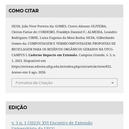
COMO CITAR
SILVA, João Vitor Pereira da; GOMES, Cicero Alisson; OLIVEIRA,
Cleiton Farias de; CORDEIRO, Franklyn Danniel F.; ALMEIDA, Leandro
Rodrigues; CIRNE, Luiza Eugenia da Mota Rocha; SILVA, Gilberlando
Gomes da. COMPOSTAGEM E VERMICOMPOSTAGEM: PROPOSTAS DE
RECICLAGEM PARA OS RESÍDUOS ORGÂNICOS GERADOS NA UFCG-
CAMPUS I.
Caderno Impacto em Extensão
, Campina Grande, v. 3, n.
1, 2023. Disponível em:
https://revistas.editora.ufcg.edu.br/index.php/cite/article/view/652.
Acesso em: 6 ago. 2026.
Fomatos de Citação
EDIÇÃO
v. 3 n. 1 (2023): XVI Encontro de Extensão
Universitária da UFCG