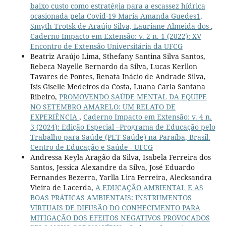
baixo custo como estratégia para a escassez hídrica
ocasionada pela Covid-19 Maria Amanda Guedes1,
Smyth Trotsk de Araújo Silva, Lauriane Almeida dos
,
Caderno Impacto em Extensão: v. 2 n. 1 (2022): XV
Encontro de Extensão Universitária da UFCG
Beatriz Araújo Lima, Sthefany Santina Silva Santos,
Rebeca Nayelle Bernardo da Silva, Lucas Kerllon
Tavares de Pontes, Renata Inácio de Andrade Silva,
Isis Giselle Medeiros da Costa, Luana Carla Santana
Ribeiro,
PROMOVENDO SAÚDE MENTAL DA EQUIPE
NO SETEMBRO AMARELO: UM RELATO DE
EXPERIÊNCIA
,
Caderno Impacto em Extensão: v. 4 n.
3 (2024): Edição Especial –Programa de Educação pelo
Trabalho para Saúde (PET-Saúde) na Paraíba, Brasil.
Centro de Educação e Saúde - UFCG
Andressa Keyla Aragão da Silva, Isabela Ferreira dos
Santos, Jessica Alexandre da Silva, José Eduardo
Fernandes Bezerra, Yarlla Lira Ferreira, Alecksandra
Vieira de Lacerda,
A EDUCAÇÃO AMBIENTAL E AS
BOAS PRÁTICAS AMBIENTAIS: INSTRUMENTOS
VIRTUAIS DE DIFUSÃO DO CONHECIMENTO PARA
MITIGAÇÃO DOS EFEITOS NEGATIVOS PROVOCADOS