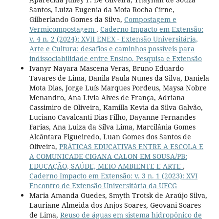
Santos, Luiza Eugenia da Mota Rocha Cirne,
Gilberlando Gomes da Silva,
Compostagem e
Vermicompostagem
,
Caderno Impacto em Extensão:
v. 4 n. 2 (2024): XVII ENEX - Extensão Universitária,
Arte e Cultura: desafios e caminhos possíveis para
indissociabilidade entre Ensino, Pesquisa e Extensão
Ivanyr Nayara Mascena Veras, Bruno Eduardo
Tavares de Lima, Danila Paula Nunes da Silva, Daniela
Mota Dias, Jorge Luís Marques Pordeus, Maysa Nobre
Menandro, Ana Lívia Alves de França, Adriana
Cassimiro de Oliveira, Kamilla Kevia da Silva Galvão,
Luciano Cavalcanti Dias Filho, Dayanne Fernandes
Farias, Ana Luiza da Silva Lima, Marcilânia Gomes
Alcântara Figueiredo, Luan Gomes dos Santos de
Oliveira,
PRÁTICAS EDUCATIVAS ENTRE A ESCOLA E
A COMUNICADE CIGANA CALON EM SOUSA/PB:
EDUCAÇÃO, SAÚDE, MEIO AMBIENTE E ARTE
,
Caderno Impacto em Extensão: v. 3 n. 1 (2023): XVI
Encontro de Extensão Universitária da UFCG
Maria Amanda Guedes, Smyth Trotsk de Araújo Silva,
Lauriane Almeida dos Anjos Soares, Geovani Soares
de Lima,
Reuso de águas em sistema hidropônico de