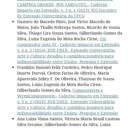
CAMPINA GRANDE, PÓS SARS-COV2.
,
Caderno
Impacto em Extensão: v. 3 n. 1 (2023): XVI Encontro
de Extensão Universitária da UFCG
Gustavo de Macedo Pinto, José Victor Macedo de
Matos, João Thallis Nóbrega Santos, Ricardo de Sousa
Silva, Thiago Lira Souza Santos, Gilberlando Gomes da
Silva, Luiza Eugenia da Mota Rocha Cirne,
Um
computador nota 10
,
Caderno Impacto em Extensão:
v. 4 n. 2 (2024): XVII ENEX - Extensão Universitária,
Arte e Cultura: desafios e caminhos possíveis para
indissociabilidade entre Ensino, Pesquisa e Extensão
Franklyn Danniel Felix Cordeiro, Pedro Henrique
Duarte Durval, Cleiton Farias de Oliveira, Maria
Aparecida Julley F. De Oliveira, Thaynan de Souza
Santos, Luiza Eugenia da Mota Rocha Cirne,
Gilberlando Gomes da Silva,
Compostagem e
Vermicompostagem
,
Caderno Impacto em Extensão:
v. 4 n. 2 (2024): XVII ENEX - Extensão Universitária,
Arte e Cultura: desafios e caminhos possíveis para
indissociabilidade entre Ensino, Pesquisa e Extensão
Ana Luiza Viana Santos, Victoria Maria Brasil Lustosa
Silva Seraine, Gilberlando Gomes da Silva, Luiza