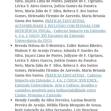
Silva, Juçara Lima de Pontes, Jullyane de F. Cipriano,
Lérica V. Alves Guerra, Joélcio Gomes da Fonsêca
Neto, Maria Júlia de F. Silva, Rebeca S. dos Santos
Gomes, Helenaldo Firmino de Azevedo, Maria Betania
Gama dos Santos,
PRÁTICAS EDUCATIVAS:
ACESSIBILIDADE E INCLUSÃO COM PESSOAS COM
DEFICIÊNCIA VISUAL
,
Caderno Impacto em Extensão:
v. 3 n. 1 (2023): XVI Encontro de Extensão
Universitária da UFCG
Brenda Feitosa do Ó Monteiro, Euller Ramos Ribeiro,
Hudson V. de Araújo Franco, Iolanda P. Guedes da
Silva, Juçara Lima de Pontes, Jullyane de F. Cipriano,
Lérica V. Alves Guerra, Joélcio Gomes da Fonsêca
Neto, Maria Júlia de F. Silva, Rebeca S. dos Santos
Gomes, Helenaldo Firmino de Azevedo, Maria Betania
Gama dos Santos,
PRÁTICAS EDUCATIVAS
,
Caderno
Impacto em Extensão: v. 4 n. 2 (2024): XVII ENEX -
Extensão Universitária, Arte e Cultura: desafios e
caminhos possíveis para indissociabilidade entre
Ensino, Pesquisa e Extensão
Hemily Camilly da Silva Ferreira, Larissa Beatriz
Pereira de Araújo, Hélida Flávia Mesquita de Sousa,
Ruth Gabrielly da Silva Fernandes, Luis Henrique