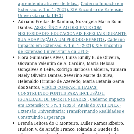
aprendendo através de telas.
,
Caderno Impacto em
Extensão: v. 1 n. 1 (2021): XIV Encontro de Extensão
Universitária da UFCG
Adriano Freitas de Santana, Nozângela Maria Rolim
Dantas,
ASSISTÊNCIA AO DISCENTE COM
NECESSIDADES EDUCACIONAIS ESPECIAIS DURANTE
SUA ADAPTAÇÃO A UM PERÍODO REMOTO
,
Caderno
Impacto em Extensão: v. 1 n. 1 (2021): XIV Encontro
de Extensão Universitária da UFCG
Flora Guimarães Alves, Luiza Emilly B. de Oliveira,
Giovanna Valentim de A. Cardins, Maria Heloísa
Gonçalves P. Leite, Rodrigo Barbosa Caldeira, Tamara
Naely Oliveira Dantas, Severino Marte da Silva,
Helenaldo Firmino de Azevedo, Maria Betania Gama
dos Santos,
VISÕES COMPARTILHADAS:
CONSTRUINDO PONTES PARA INCLUSÃO E
IGUALDADE DE OPORTUNIDADES
,
Caderno Impacto
em Extensão: v. 5 n. 1 (2025): Anais do XVIII ENEX -
Extensão Universitária: Transformando Realidades e
Construindo Esperança
Brenda Feitosa do Ó Monteiro, Euller Ramos Ribeiro,
Hudson V. de Araújo Franco, Iolanda P. Guedes da