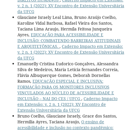
v. 2 n. 1 (2022): XV Encontro de Extensão Universitária
da UFCG
Glauciane Israely Leal Lima, Bruno Araújo Coelho,
Karoline Vidal Barbosa, Rafael Vieira dos Santos,
Taciana Lima Araujo, Hermíla Feitosa Junqueira
Ayres,
EDUCAÇÃO PARA ACESSIBILIDADE E
INCLUSÃO: COMBATENDO BARREIRAS ATITUDINAIS
E ARQUITETÔNICAS.
,
Caderno Impacto em Extensão:
v. 2 n. 1 (2022): XV Encontro de Extensão Universitária
da UFCG
Emanuelly Cristina Eudorico Gonçalves, Alessandra
Silva de Medeiros, Maria Letícia fernandes Correia,
Flávia Albuquerque Gomes, Deborah Dornellas
Ramos,
EDUCAÇÃO ESPECIAL E INCLUSIVA:
FORMAÇÃO PARA OS MONITORES INCLUSIVOS
VINCULADOS AO NÚCLEO DE ACESSIBILIDADE E
INCLUSÃO – NAI DO CES / UFCG
,
Caderno Impacto
em Extensão: v. 2 n. 1 (2022): XV Encontro de
Extensão Universitária da UFCG
Bruno Coelho, Glauciane Israely, Grace dos Santos,
Hermilia Ayres, Taciana Araujo,
O ensino de
acessibilidade e inclusão no contexto pandêmico: