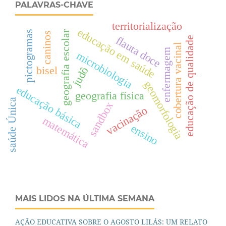
PALAVRAS-CHAVE
territorialização
educação em saúde
pictogramas
geografia escolar
caninos
flauta doce
educação de qualidade
cobertura vacinal
enfermagem
microbiologia
bisel
judô
geomorfologia
educação básica
geografia física
saúde Única
sandbox
vacinação
matemática
ensino
MAIS LIDOS NA ÚLTIMA SEMANA
AÇÃO EDUCATIVA SOBRE O AGOSTO LILÁS: UM RELATO