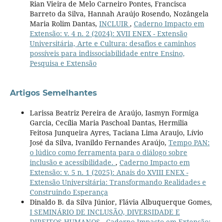
Rian Vieira de Melo Carneiro Pontes, Francisca
Barreto da Silva, Hannah Araújo Rosendo, Nozângela
Maria Rolim Dantas,
INCLUIR
,
Caderno Impacto em
Extensão: v. 4 n. 2 (2024): XVII ENEX - Extensão
Universitária, Arte e Cultura: desafios e caminhos
possíveis para indissociabilidade entre Ensino,
Pesquisa e Extensão
Artigos Semelhantes
Larissa Beatriz Pereira de Araújo, Iasmyn Formiga
Garcia, Cecília Maria Paschoal Dantas, Hermilia
Feitosa Junqueira Ayres, Taciana Lima Araujo, Lívio
José da Silva, Ivanildo Fernandes Araújo,
Tempo PAN:
o lúdico como ferramenta para o diálogo sobre
inclusão e acessibilidade.
,
Caderno Impacto em
Extensão: v. 5 n. 1 (2025): Anais do XVIII ENEX -
Extensão Universitária: Transformando Realidades e
Construindo Esperança
Dinaldo B. da Silva Júnior, Flávia Albuquerque Gomes,
I SEMINÁRIO DE INCLUSÃO, DIVERSIDADE E
DIREITOS HUMANOS
,
Caderno Impacto em Extensão: