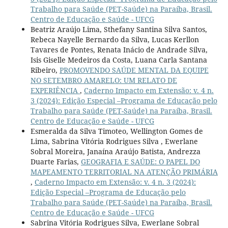
Trabalho para Saúde (PET-Saúde) na Paraíba, Brasil.
Centro de Educação e Saúde - UFCG
Beatriz Araújo Lima, Sthefany Santina Silva Santos,
Rebeca Nayelle Bernardo da Silva, Lucas Kerllon
Tavares de Pontes, Renata Inácio de Andrade Silva,
Isis Giselle Medeiros da Costa, Luana Carla Santana
Ribeiro,
PROMOVENDO SAÚDE MENTAL DA EQUIPE
NO SETEMBRO AMARELO: UM RELATO DE
EXPERIÊNCIA
,
Caderno Impacto em Extensão: v. 4 n.
3 (2024): Edição Especial –Programa de Educação pelo
Trabalho para Saúde (PET-Saúde) na Paraíba, Brasil.
Centro de Educação e Saúde - UFCG
Esmeralda da Silva Timoteo, Wellington Gomes de
Lima, Sabrina Vitória Rodrigues Silva , Ewerlane
Sobral Moreira, Janaína Araújo Batista, Andrezza
Duarte Farias,
GEOGRAFIA E SAÚDE: O PAPEL DO
MAPEAMENTO TERRITORIAL NA ATENÇÃO PRIMÁRIA
,
Caderno Impacto em Extensão: v. 4 n. 3 (2024):
Edição Especial –Programa de Educação pelo
Trabalho para Saúde (PET-Saúde) na Paraíba, Brasil.
Centro de Educação e Saúde - UFCG
Sabrina Vitória Rodrigues Silva, Ewerlane Sobral