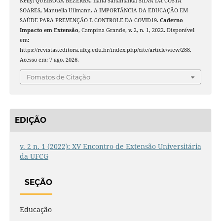
Kelly; QUEIROGA BEZERRA, Ilana Sanamaika; SILVA DA COSTA
SOARES, Manuella Uilmann. A IMPORTÂNCIA DA EDUCAÇÃO EM
SAÚDE PARA PREVENÇÃO E CONTROLE DA COVID19.
Caderno
Impacto em Extensão
, Campina Grande, v. 2, n. 1, 2022. Disponível
em:
https://revistas.editora.ufcg.edu.br/index.php/cite/article/view/288.
Acesso em: 7 ago. 2026.
Fomatos de Citação
EDIÇÃO
v. 2 n. 1 (2022): XV Encontro de Extensão Universitária
da UFCG
SEÇÃO
Educação