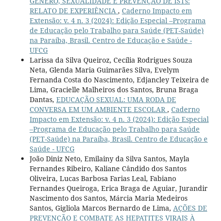
GÊNERO, SEXUALIDADE E PREVENÇÃO DE ISTs:
RELATO DE EXPERIÊNCIA
,
Caderno Impacto em
Extensão: v. 4 n. 3 (2024): Edição Especial –Programa
de Educação pelo Trabalho para Saúde (PET-Saúde)
na Paraíba, Brasil. Centro de Educação e Saúde -
UFCG
Larissa da Silva Queiroz, Cecília Rodrigues Souza
Neta, Glenda Maria Guimarães Silva, Evelym
Fernanda Costa do Nascimento, Edjancley Teixeira de
Lima, Gracielle Malheiros dos Santos, Bruna Braga
Dantas,
EDUCAÇÃO SEXUAL: UMA RODA DE
CONVERSA EM UM AMBIENTE ESCOLAR
,
Caderno
Impacto em Extensão: v. 4 n. 3 (2024): Edição Especial
–Programa de Educação pelo Trabalho para Saúde
(PET-Saúde) na Paraíba, Brasil. Centro de Educação e
Saúde - UFCG
João Diniz Neto, Emilainy da Silva Santos, Mayla
Fernandes Ribeiro, Kaliane Cândido dos Santos
Oliveira, Lucas Barbosa Farias Leal, Fabiano
Fernandes Queiroga, Erica Braga de Aguiar, Jurandir
Nascimento dos Santos, Márcia Maria Medeiros
Santos, Gigliola Marcos Bernardo de Lima,
AÇÕES DE
PREVENÇÃO E COMBATE AS HEPATITES VIRAIS À