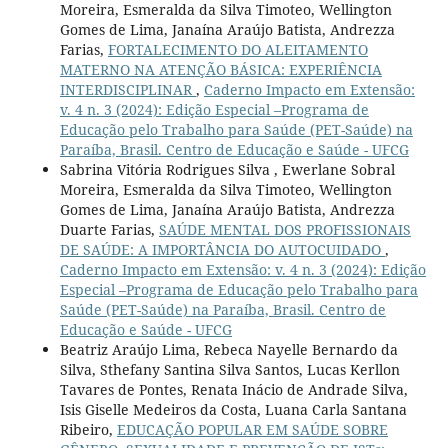
Moreira, Esmeralda da Silva Timoteo, Wellington
Gomes de Lima, Janaína Araújo Batista, Andrezza
Farias,
FORTALECIMENTO DO ALEITAMENTO
MATERNO NA ATENÇÃO BÁSICA: EXPERIÊNCIA
INTERDISCIPLINAR
,
Caderno Impacto em Extensão:
v. 4 n. 3 (2024): Edição Especial –Programa de
Educação pelo Trabalho para Saúde (PET-Saúde) na
Paraíba, Brasil. Centro de Educação e Saúde - UFCG
Sabrina Vitória Rodrigues Silva , Ewerlane Sobral
Moreira, Esmeralda da Silva Timoteo, Wellington
Gomes de Lima, Janaína Araújo Batista, Andrezza
Duarte Farias,
SAÚDE MENTAL DOS PROFISSIONAIS
DE SAÚDE: A IMPORTÂNCIA DO AUTOCUIDADO
,
Caderno Impacto em Extensão: v. 4 n. 3 (2024): Edição
Especial –Programa de Educação pelo Trabalho para
Saúde (PET-Saúde) na Paraíba, Brasil. Centro de
Educação e Saúde - UFCG
Beatriz Araújo Lima, Rebeca Nayelle Bernardo da
Silva, Sthefany Santina Silva Santos, Lucas Kerllon
Tavares de Pontes, Renata Inácio de Andrade Silva,
Isis Giselle Medeiros da Costa, Luana Carla Santana
Ribeiro,
EDUCAÇÃO POPULAR EM SAÚDE SOBRE