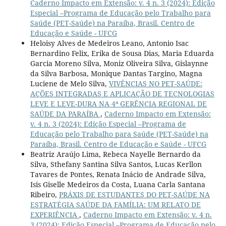
Caderno Impacto em Extensão: v. 4 n. 3 (2024): Edição
Especial –Programa de Educação pelo Trabalho para
Saúde (PET-Saúde) na Paraíba, Brasil. Centro de
Educação e Saúde - UFCG
Heloisy Alves de Medeiros Leano, Antonio Isac
Bernardino Felix, Erika de Sousa Dias, Maria Eduarda
Garcia Moreno Silva, Moniz Oliveira Silva, Gislaynne
da Silva Barbosa, Monique Dantas Targino, Magna
Luciene de Melo Silva,
VIVÊNCIAS NO PET-SAÚDE:
AÇÕES INTEGRADAS E APLICAÇÃO DE TECNOLOGIAS
LEVE E LEVE-DURA NA 4ª GERÊNCIA REGIONAL DE
SAÚDE DA PARAÍBA
,
Caderno Impacto em Extensão:
v. 4 n. 3 (2024): Edição Especial –Programa de
Educação pelo Trabalho para Saúde (PET-Saúde) na
Paraíba, Brasil. Centro de Educação e Saúde - UFCG
Beatriz Araújo Lima, Rebeca Nayelle Bernardo da
Silva, Sthefany Santina Silva Santos, Lucas Kerllon
Tavares de Pontes, Renata Inácio de Andrade Silva,
Isis Giselle Medeiros da Costa, Luana Carla Santana
Ribeiro,
PRÁXIS DE ESTUDANTES DO PET-SAÚDE NA
ESTRATÉGIA SAÚDE DA FAMÍLIA: UM RELATO DE
EXPERIÊNCIA
,
Caderno Impacto em Extensão: v. 4 n.
3 (2024): Edição Especial –Programa de Educação pelo