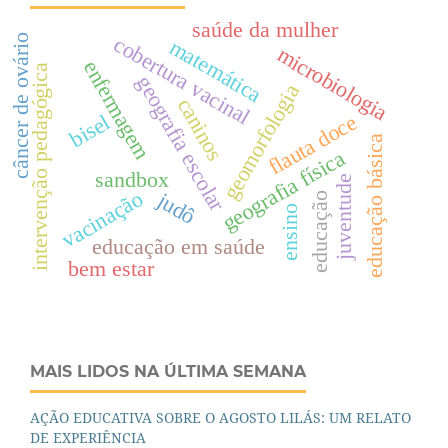
saúde da mulher
cobertura vacinal
câncer de ovário
matemática
microbiologia
enfermagem
intervenção pedagógica
geografia escolar
geomorfologia
caninos
flauta doce
bisel
educação básica
geografia física
sandbox
juventude
vacinação
judô
educação
ensino
educação em saúde
bem estar
MAIS LIDOS NA ÚLTIMA SEMANA
AÇÃO EDUCATIVA SOBRE O AGOSTO LILÁS: UM RELATO
DE EXPERIÊNCIA