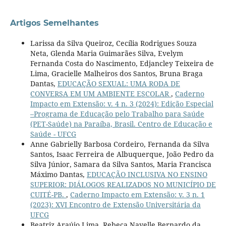
Artigos Semelhantes
Larissa da Silva Queiroz, Cecília Rodrigues Souza
Neta, Glenda Maria Guimarães Silva, Evelym
Fernanda Costa do Nascimento, Edjancley Teixeira de
Lima, Gracielle Malheiros dos Santos, Bruna Braga
Dantas,
EDUCAÇÃO SEXUAL: UMA RODA DE
CONVERSA EM UM AMBIENTE ESCOLAR
,
Caderno
Impacto em Extensão: v. 4 n. 3 (2024): Edição Especial
–Programa de Educação pelo Trabalho para Saúde
(PET-Saúde) na Paraíba, Brasil. Centro de Educação e
Saúde - UFCG
Anne Gabrielly Barbosa Cordeiro, Fernanda da Silva
Santos, Isaac Ferreira de Albuquerque, João Pedro da
Silva Júnior, Samara da Silva Santos, Maria Francisca
Máximo Dantas,
EDUCAÇÃO INCLUSIVA NO ENSINO
SUPERIOR: DIÁLOGOS REALIZADOS NO MUNICÍPIO DE
CUITÉ-PB.
,
Caderno Impacto em Extensão: v. 3 n. 1
(2023): XVI Encontro de Extensão Universitária da
UFCG
Beatriz Araújo Lima, Rebeca Nayelle Bernardo da