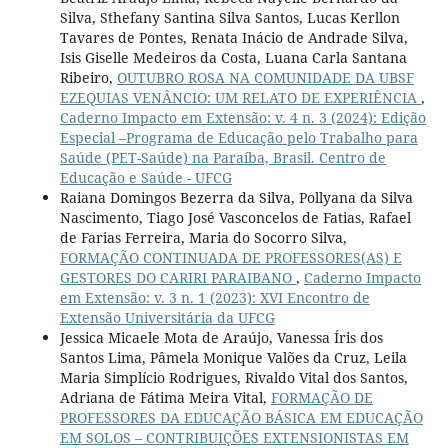
Silva, Sthefany Santina Silva Santos, Lucas Kerllon
Tavares de Pontes, Renata Inácio de Andrade Silva,
Isis Giselle Medeiros da Costa, Luana Carla Santana
Ribeiro,
OUTUBRO ROSA NA COMUNIDADE DA UBSF
EZEQUIAS VENÂNCIO: UM RELATO DE EXPERIÊNCIA
,
Caderno Impacto em Extensão: v. 4 n. 3 (2024): Edição
Especial –Programa de Educação pelo Trabalho para
Saúde (PET-Saúde) na Paraíba, Brasil. Centro de
Educação e Saúde - UFCG
Raiana Domingos Bezerra da Silva, Pollyana da Silva
Nascimento, Tiago José Vasconcelos de Fatias, Rafael
de Farias Ferreira, Maria do Socorro Silva,
FORMAÇÃO CONTINUADA DE PROFESSORES(AS) E
GESTORES DO CARIRI PARAIBANO
,
Caderno Impacto
em Extensão: v. 3 n. 1 (2023): XVI Encontro de
Extensão Universitária da UFCG
Jessica Micaele Mota de Araújo, Vanessa Íris dos
Santos Lima, Pâmela Monique Valões da Cruz, Leila
Maria Simplício Rodrigues, Rivaldo Vital dos Santos,
Adriana de Fátima Meira Vital,
FORMAÇÃO DE
PROFESSORES DA EDUCAÇÃO BÁSICA EM EDUCAÇÃO
EM SOLOS – CONTRIBUIÇÕES EXTENSIONISTAS EM