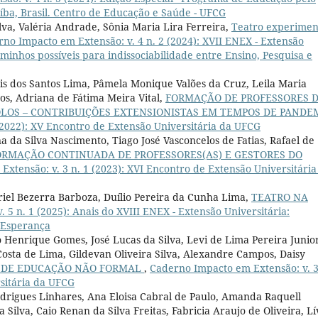
ba, Brasil. Centro de Educação e Saúde - UFCG
lva, Valéria Andrade, Sônia Maria Lira Ferreira,
Teatro experimen
no Impacto em Extensão: v. 4 n. 2 (2024): XVII ENEX - Extensão
caminhos possíveis para indissociabilidade entre Ensino, Pesquisa e
ris dos Santos Lima, Pâmela Monique Valões da Cruz, Leila Maria
tos, Adriana de Fátima Meira Vital,
FORMAÇÃO DE PROFESSORES 
LOS – CONTRIBUIÇÕES EXTENSIONISTAS EM TEMPOS DE PANDE
(2022): XV Encontro de Extensão Universitária da UFCG
a da Silva Nascimento, Tiago José Vasconcelos de Fatias, Rafael de
ORMAÇÃO CONTINUADA DE PROFESSORES(AS) E GESTORES DO
xtensão: v. 3 n. 1 (2023): XVI Encontro de Extensão Universitária
iel Bezerra Barboza, Duílio Pereira da Cunha Lima,
TEATRO NA
5 n. 1 (2025): Anais do XVIII ENEX - Extensão Universitária:
 Esperança
Henrique Gomes, José Lucas da Silva, Levi de Lima Pereira Junior
 Costa de Lima, Gildevan Oliveira Silva, Alexandre Campos, Daisy
S DE EDUCAÇÃO NÃO FORMAL
,
Caderno Impacto em Extensão: v. 3
rsitária da UFCG
odrigues Linhares, Ana Eloisa Cabral de Paulo, Amanda Raquell
Silva, Caio Renan da Silva Freitas, Fabricia Araujo de Oliveira, Lí