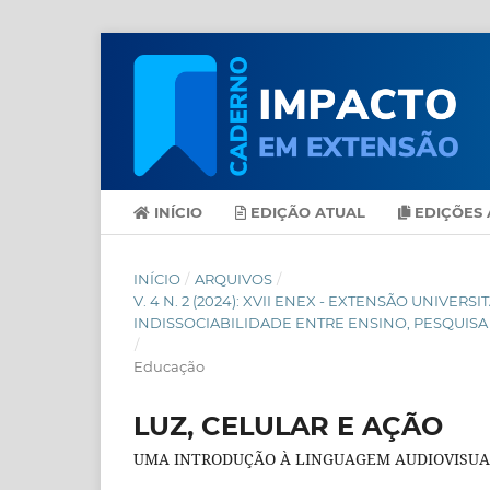
INÍCIO
EDIÇÃO ATUAL
EDIÇÕES 
INÍCIO
/
ARQUIVOS
/
V. 4 N. 2 (2024): XVII ENEX - EXTENSÃO UNIVER
INDISSOCIABILIDADE ENTRE ENSINO, PESQUISA
/
Educação
LUZ, CELULAR E AÇÃO
UMA INTRODUÇÃO À LINGUAGEM AUDIOVISUAL