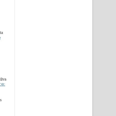
ta
O
ilva
OR:
s