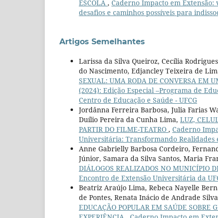
ESCOLA
,
Caderno Impacto em Extensão: v. 
desafios e caminhos possíveis para indisso
Artigos Semelhantes
Larissa da Silva Queiroz, Cecília Rodrigu
do Nascimento, Edjancley Teixeira de Lim
SEXUAL: UMA RODA DE CONVERSA EM 
(2024): Edição Especial –Programa de Edu
Centro de Educação e Saúde - UFCG
Jordânna Ferreira Barbosa, Julia Farias W
Duílio Pereira da Cunha Lima,
LUZ, CELU
PARTIR DO FILME-TEATRO
,
Caderno Impac
Universitária: Transformando Realidades
Anne Gabrielly Barbosa Cordeiro, Fernanda
Júnior, Samara da Silva Santos, Maria Fr
DIÁLOGOS REALIZADOS NO MUNICÍPIO DE
Encontro de Extensão Universitária da U
Beatriz Araújo Lima, Rebeca Nayelle Berna
de Pontes, Renata Inácio de Andrade Silva,
EDUCAÇÃO POPULAR EM SAÚDE SOBRE GÊ
EXPERIÊNCIA
,
Caderno Impacto em Extens