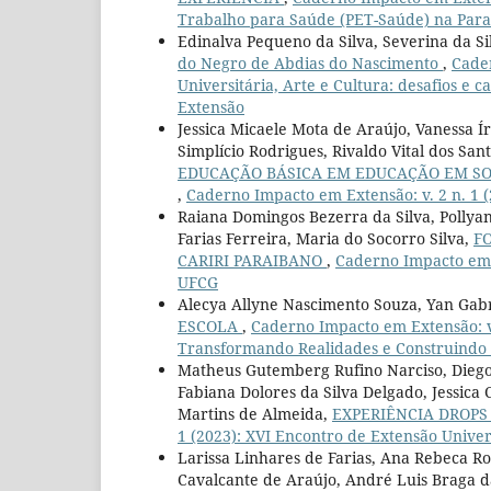
Trabalho para Saúde (PET-Saúde) na Paraí
Edinalva Pequeno da Silva, Severina da Si
do Negro de Abdias do Nascimento
,
Cader
Universitária, Arte e Cultura: desafios e 
Extensão
Jessica Micaele Mota de Araújo, Vanessa Í
Simplício Rodrigues, Rivaldo Vital dos San
EDUCAÇÃO BÁSICA EM EDUCAÇÃO EM SO
,
Caderno Impacto em Extensão: v. 2 n. 1 
Raiana Domingos Bezerra da Silva, Pollyan
Farias Ferreira, Maria do Socorro Silva,
F
CARIRI PARAIBANO
,
Caderno Impacto em E
UFCG
Alecya Allyne Nascimento Souza, Yan Gabr
ESCOLA
,
Caderno Impacto em Extensão: v. 
Transformando Realidades e Construindo
Matheus Gutemberg Rufino Narciso, Diego 
Fabiana Dolores da Silva Delgado, Jessica
Martins de Almeida,
EXPERIÊNCIA DROP
1 (2023): XVI Encontro de Extensão Unive
Larissa Linhares de Farias, Ana Rebeca R
Cavalcante de Araújo, André Luis Braga da 