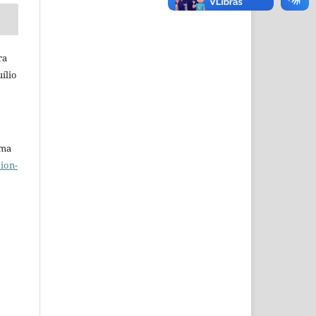
ra
ílio
uma
ion-