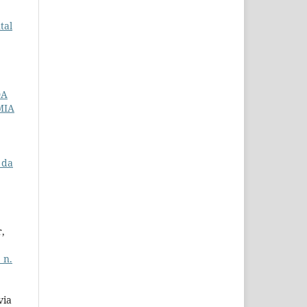
tal
DA
MIA
 da
,
 n.
via