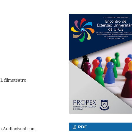
l, filmeteatro
PDF
em Audiovisual com