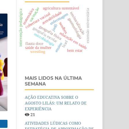
agricultura sustentável
vacinação
matemática
extensão universitária
intervenção pedagógica
acessibilidade
territorialização
cobertura vacinal
enfermagem
geomorfologia
sandbox
judô
geografia física
geografia escolar
educação em saúde
microbiologia
bisel
flauta doce
ensino
saúde da mulher
bem estar
wrestling
MAIS LIDOS NA ÚLTIMA
SEMANA
AÇÃO EDUCATIVA SOBRE O
AGOSTO LILÁS: UM RELATO DE
EXPERIÊNCIA
21
ATIVIDADES LÚDICAS COMO
ESTRATÉGIA DE APROXIMAÇÃO DE