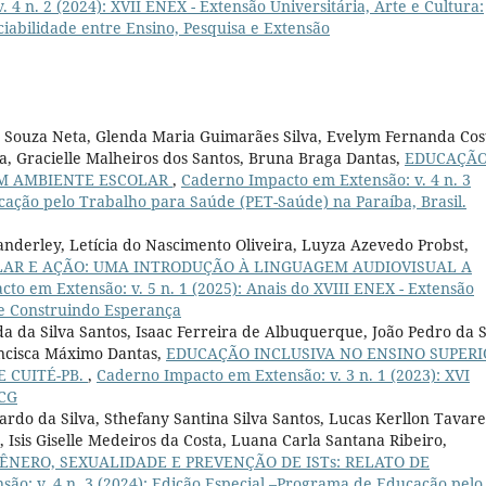
4 n. 2 (2024): XVII ENEX - Extensão Universitária, Arte e Cultura:
ciabilidade entre Ensino, Pesquisa e Extensão
es Souza Neta, Glenda Maria Guimarães Silva, Evelym Fernanda Cos
a, Gracielle Malheiros dos Santos, Bruna Braga Dantas,
EDUCAÇÃ
UM AMBIENTE ESCOLAR
,
Caderno Impacto em Extensão: v. 4 n. 3
cação pelo Trabalho para Saúde (PET-Saúde) na Paraíba, Brasil.
anderley, Letícia do Nascimento Oliveira, Luyza Azevedo Probst,
LAR E AÇÃO: UMA INTRODUÇÃO À LINGUAGEM AUDIOVISUAL A
to em Extensão: v. 5 n. 1 (2025): Anais do XVIII ENEX - Extensão
 e Construindo Esperança
 da Silva Santos, Isaac Ferreira de Albuquerque, João Pedro da S
ancisca Máximo Dantas,
EDUCAÇÃO INCLUSIVA NO ENSINO SUPERI
 CUITÉ-PB.
,
Caderno Impacto em Extensão: v. 3 n. 1 (2023): XVI
FCG
rdo da Silva, Sthefany Santina Silva Santos, Lucas Kerllon Tavare
 Isis Giselle Medeiros da Costa, Luana Carla Santana Ribeiro,
NERO, SEXUALIDADE E PREVENÇÃO DE ISTs: RELATO DE
ão: v. 4 n. 3 (2024): Edição Especial –Programa de Educação pelo