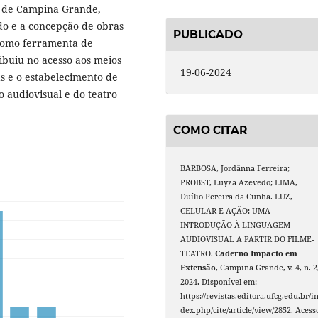
s, de Campina Grande,
udo e a concepção de obras
PUBLICADO
 como ferramenta de
ribuiu no acesso aos meios
19-06-2024
s e o estabelecimento de
 audiovisual e do teatro
COMO CITAR
BARBOSA, Jordânna Ferreira;
PROBST, Luyza Azevedo; LIMA,
Duílio Pereira da Cunha. LUZ,
CELULAR E AÇÃO: UMA
INTRODUÇÃO À LINGUAGEM
AUDIOVISUAL A PARTIR DO FILME-
TEATRO.
Caderno Impacto em
Extensão
, Campina Grande, v. 4, n. 2
2024. Disponível em:
https://revistas.editora.ufcg.edu.br/i
dex.php/cite/article/view/2852. Acess