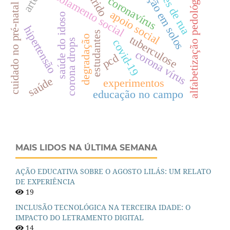
viventes de rua
educação em solos
alfabetização pedológica
isolamento social
coronavírus
cuidado no pré-natal
apoio social
saúde do idoso
hipertensão
estudantes
tuberculose
degradação
covid-19
corona drops
corona vírus
pcd
saúde
experimentos
educação no campo
MAIS LIDOS NA ÚLTIMA SEMANA
AÇÃO EDUCATIVA SOBRE O AGOSTO LILÁS: UM RELATO
DE EXPERIÊNCIA
19
INCLUSÃO TECNOLÓGICA NA TERCEIRA IDADE: O
IMPACTO DO LETRAMENTO DIGITAL
14