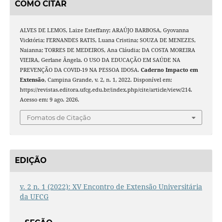
COMO CITAR
ALVES DE LEMOS, Laize Esteffany; ARAÚJO BARBOSA, Gyovanna
Vicktória; FERNANDES RATIS, Luana Cristina; SOUZA DE MENEZES,
Naianna; TORRES DE MEDEIROS, Ana Cláudia; DA COSTA MOREIRA
VIEIRA, Gerlane Ângela. O USO DA EDUCAÇÃO EM SAÚDE NA
PREVENÇÃO DA COVID-19 NA PESSOA IDOSA.
Caderno Impacto em
Extensão
, Campina Grande, v. 2, n. 1, 2022. Disponível em:
https://revistas.editora.ufcg.edu.br/index.php/cite/article/view/214.
Acesso em: 9 ago. 2026.
Fomatos de Citação
EDIÇÃO
v. 2 n. 1 (2022): XV Encontro de Extensão Universitária
da UFCG