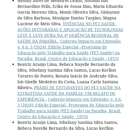
Heloisy Alves de Medeiros Leano, Antonio Isac
Bernardino Felix, Erika de Sousa Dias, Maria Eduarda
Garcia Moreno Silva, Moniz Oliveira Silva, Gislaynne
da Silva Barbosa, Monique Dantas Targino, Magna
Luciene de Melo Silva,
VIVÊNCIAS NO PET-SAÚDE:
AÇÕES INTEGRADAS E APLICAÇÃO DE TECNOLOGIAS
LEVE E LEVE-DURA NA 4ª GERÊNCIA REGIONAL DE
SAÚDE DA PARAÍBA
,
Caderno Impacto em Extensão:
v. 4 n. 3 (2024): Edição Especial –Programa de
Educação pelo Trabalho para Saúde (PET-Saúde) na
Paraíba, Brasil. Centro de Educação e Saúde - UFCG
Beatriz Araújo Lima, Rebeca Nayelle Bernardo da
Silva, Sthefany Santina Silva Santos, Lucas Kerllon
Tavares de Pontes, Renata Inácio de Andrade Silva,
Isis Giselle Medeiros da Costa, Luana Carla Santana
Ribeiro,
PRÁXIS DE ESTUDANTES DO PET-SAÚDE NA
ESTRATÉGIA SAÚDE DA FAMÍLIA: UM RELATO DE
EXPERIÊNCIA
,
Caderno Impacto em Extensão: v. 4 n.
3 (2024): Edição Especial –Programa de Educação pelo
Trabalho para Saúde (PET-Saúde) na Paraíba, Brasil.
Centro de Educação e Saúde - UFCG
Beatriz Araújo Lima, Sthefany Santina Silva Santos,
Rebeca Nayelle Bernardo da Silva, Lucas Kerllon