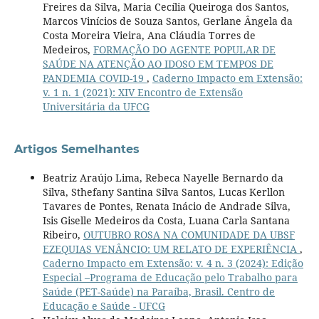
Freires da Silva, Maria Cecília Queiroga dos Santos,
Marcos Vinícios de Souza Santos, Gerlane Ângela da
Costa Moreira Vieira, Ana Cláudia Torres de
Medeiros,
FORMAÇÃO DO AGENTE POPULAR DE
SAÚDE NA ATENÇÃO AO IDOSO EM TEMPOS DE
PANDEMIA COVID-19
,
Caderno Impacto em Extensão:
v. 1 n. 1 (2021): XIV Encontro de Extensão
Universitária da UFCG
Artigos Semelhantes
Beatriz Araújo Lima, Rebeca Nayelle Bernardo da
Silva, Sthefany Santina Silva Santos, Lucas Kerllon
Tavares de Pontes, Renata Inácio de Andrade Silva,
Isis Giselle Medeiros da Costa, Luana Carla Santana
Ribeiro,
OUTUBRO ROSA NA COMUNIDADE DA UBSF
EZEQUIAS VENÂNCIO: UM RELATO DE EXPERIÊNCIA
,
Caderno Impacto em Extensão: v. 4 n. 3 (2024): Edição
Especial –Programa de Educação pelo Trabalho para
Saúde (PET-Saúde) na Paraíba, Brasil. Centro de
Educação e Saúde - UFCG