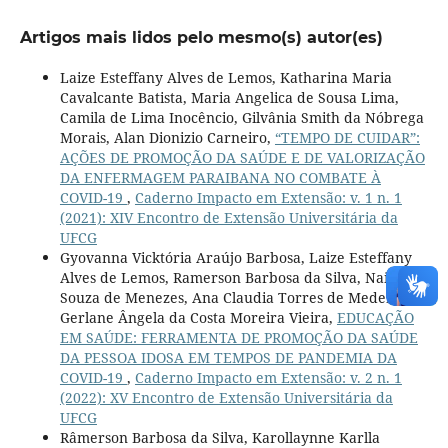
Artigos mais lidos pelo mesmo(s) autor(es)
Laize Esteffany Alves de Lemos, Katharina Maria
Cavalcante Batista, Maria Angelica de Sousa Lima,
Camila de Lima Inocêncio, Gilvânia Smith da Nóbrega
Morais, Alan Dionizio Carneiro,
“TEMPO DE CUIDAR”:
AÇÕES DE PROMOÇÃO DA SAÚDE E DE VALORIZAÇÃO
DA ENFERMAGEM PARAIBANA NO COMBATE À
COVID-19
,
Caderno Impacto em Extensão: v. 1 n. 1
(2021): XIV Encontro de Extensão Universitária da
UFCG
Gyovanna Vicktória Araújo Barbosa, Laize Esteffany
Alves de Lemos, Ramerson Barbosa da Silva, Naianna
Souza de Menezes, Ana Claudia Torres de Medeiros,
Gerlane Ângela da Costa Moreira Vieira,
EDUCAÇÃO
EM SAÚDE: FERRAMENTA DE PROMOÇÃO DA SAÚDE
DA PESSOA IDOSA EM TEMPOS DE PANDEMIA DA
COVID-19
,
Caderno Impacto em Extensão: v. 2 n. 1
(2022): XV Encontro de Extensão Universitária da
UFCG
Râmerson Barbosa da Silva, Karollaynne Karlla