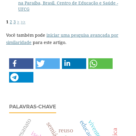
na Paraíba, Brasil. Centro de Educação e Saúde -
UFCG
1
2
3
>
>>
Você também pode
iniciar uma pesquisa avançada por
similaridade
para este artigo.
PALAVRAS-CHAVE
artesanato
semiárido
reuso