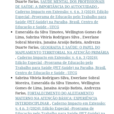
Duarte Farias,
SAÚDE MENTAL DOS PROFISSIONAIS
DE SAÚDE: A IMPORTÂNCIA DO AUTOCUIDADO
,
Caderno Impacto em Extensão: v. 4 n. 3 (2024): Edição
Especial –Programa de Educação pelo Trabalho para
Saúde (PET-Saúde) na Paraíba, Brasil. Centro de
Educação e Saúde - UFCG
Esmeralda da Silva Timoteo, Wellington Gomes de
Lima, Sabrina Vitória Rodrigues Silva , Ewerlane
Sobral Moreira, Janaína Araújo Batista, Andrezza
Duarte Farias,
GEOGRAFIA E SAÚDE: O PAPEL DO
MAPEAMENTO TERRITORIAL NA ATENÇÃO PRIMÁRIA
,
Caderno Impacto em Extensão: v. 4 n. 3 (2024):
Edição Especial –Programa de Educação pelo
Trabalho para Saúde (PET-Saúde) na Paraíba, Brasil.
Centro de Educação e Saúde - UFCG
Sabrina Vitória Rodrigues Silva, Ewerlane Sobral
Moreira, Esmeralda da Silva Timoteo, Wellington
Gomes de Lima, Janaína Araújo Batista, Andrezza
Farias,
FORTALECIMENTO DO ALEITAMENTO
MATERNO NA ATENÇÃO BÁSICA: EXPERIÊNCIA
INTERDISCIPLINAR
,
Caderno Impacto em Extensão:
v. 4 n. 3 (2024): Edição Especial –Programa de
Educação pelo Trabalho para Saúde (PET-Saúde) na