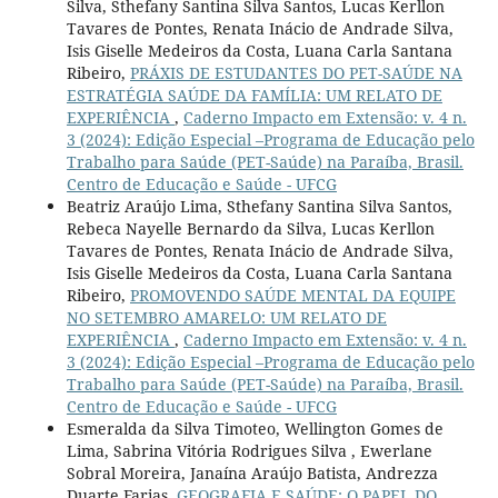
Silva, Sthefany Santina Silva Santos, Lucas Kerllon
Tavares de Pontes, Renata Inácio de Andrade Silva,
Isis Giselle Medeiros da Costa, Luana Carla Santana
Ribeiro,
PRÁXIS DE ESTUDANTES DO PET-SAÚDE NA
ESTRATÉGIA SAÚDE DA FAMÍLIA: UM RELATO DE
EXPERIÊNCIA
,
Caderno Impacto em Extensão: v. 4 n.
3 (2024): Edição Especial –Programa de Educação pelo
Trabalho para Saúde (PET-Saúde) na Paraíba, Brasil.
Centro de Educação e Saúde - UFCG
Beatriz Araújo Lima, Sthefany Santina Silva Santos,
Rebeca Nayelle Bernardo da Silva, Lucas Kerllon
Tavares de Pontes, Renata Inácio de Andrade Silva,
Isis Giselle Medeiros da Costa, Luana Carla Santana
Ribeiro,
PROMOVENDO SAÚDE MENTAL DA EQUIPE
NO SETEMBRO AMARELO: UM RELATO DE
EXPERIÊNCIA
,
Caderno Impacto em Extensão: v. 4 n.
3 (2024): Edição Especial –Programa de Educação pelo
Trabalho para Saúde (PET-Saúde) na Paraíba, Brasil.
Centro de Educação e Saúde - UFCG
Esmeralda da Silva Timoteo, Wellington Gomes de
Lima, Sabrina Vitória Rodrigues Silva , Ewerlane
Sobral Moreira, Janaína Araújo Batista, Andrezza
Duarte Farias,
GEOGRAFIA E SAÚDE: O PAPEL DO