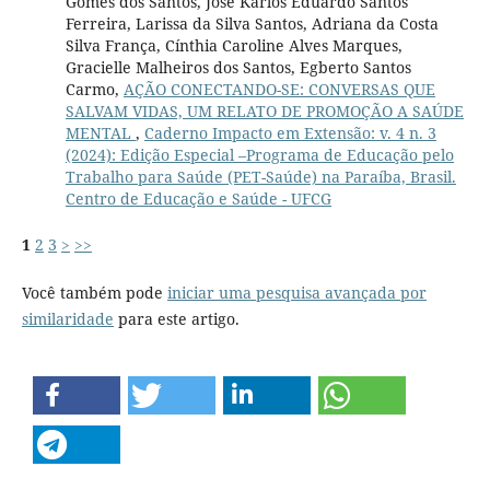
Gomes dos Santos, Jose Karlos Eduardo Santos
Ferreira, Larissa da Silva Santos, Adriana da Costa
Silva França, Cínthia Caroline Alves Marques,
Gracielle Malheiros dos Santos, Egberto Santos
Carmo,
AÇÃO CONECTANDO-SE: CONVERSAS QUE
SALVAM VIDAS, UM RELATO DE PROMOÇÃO A SAÚDE
MENTAL
,
Caderno Impacto em Extensão: v. 4 n. 3
(2024): Edição Especial –Programa de Educação pelo
Trabalho para Saúde (PET-Saúde) na Paraíba, Brasil.
Centro de Educação e Saúde - UFCG
1
2
3
>
>>
Você também pode
iniciar uma pesquisa avançada por
similaridade
para este artigo.