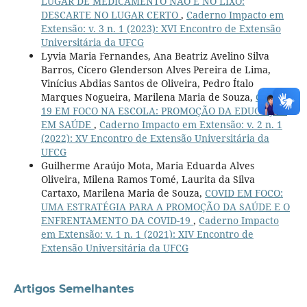
LUGAR DE MEDICAMENTO NÃO É NO LIXO:
DESCARTE NO LUGAR CERTO
,
Caderno Impacto em
Extensão: v. 3 n. 1 (2023): XVI Encontro de Extensão
Universitária da UFCG
Lyvia Maria Fernandes, Ana Beatriz Avelino Silva
Barros, Cícero Glenderson Alves Pereira de Lima,
Vinícius Abdias Santos de Oliveira, Pedro Ítalo
Marques Nogueira, Marilena Maria de Souza,
COVID-
19 EM FOCO NA ESCOLA: PROMOÇÃO DA EDUCAÇÃO
EM SAÚDE
,
Caderno Impacto em Extensão: v. 2 n. 1
(2022): XV Encontro de Extensão Universitária da
UFCG
Guilherme Araújo Mota, Maria Eduarda Alves
Oliveira, Milena Ramos Tomé, Laurita da Silva
Cartaxo, Marilena Maria de Souza,
COVID EM FOCO:
UMA ESTRATÉGIA PARA A PROMOÇÃO DA SAÚDE E O
ENFRENTAMENTO DA COVID-19
,
Caderno Impacto
em Extensão: v. 1 n. 1 (2021): XIV Encontro de
Extensão Universitária da UFCG
Artigos Semelhantes