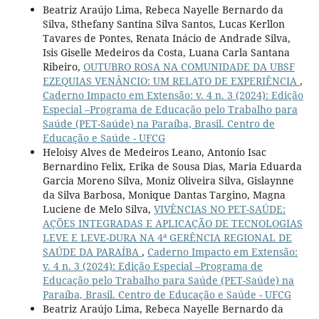
Beatriz Araújo Lima, Rebeca Nayelle Bernardo da
Silva, Sthefany Santina Silva Santos, Lucas Kerllon
Tavares de Pontes, Renata Inácio de Andrade Silva,
Isis Giselle Medeiros da Costa, Luana Carla Santana
Ribeiro,
OUTUBRO ROSA NA COMUNIDADE DA UBSF
EZEQUIAS VENÂNCIO: UM RELATO DE EXPERIÊNCIA
,
Caderno Impacto em Extensão: v. 4 n. 3 (2024): Edição
Especial –Programa de Educação pelo Trabalho para
Saúde (PET-Saúde) na Paraíba, Brasil. Centro de
Educação e Saúde - UFCG
Heloisy Alves de Medeiros Leano, Antonio Isac
Bernardino Felix, Erika de Sousa Dias, Maria Eduarda
Garcia Moreno Silva, Moniz Oliveira Silva, Gislaynne
da Silva Barbosa, Monique Dantas Targino, Magna
Luciene de Melo Silva,
VIVÊNCIAS NO PET-SAÚDE:
AÇÕES INTEGRADAS E APLICAÇÃO DE TECNOLOGIAS
LEVE E LEVE-DURA NA 4ª GERÊNCIA REGIONAL DE
SAÚDE DA PARAÍBA
,
Caderno Impacto em Extensão:
v. 4 n. 3 (2024): Edição Especial –Programa de
Educação pelo Trabalho para Saúde (PET-Saúde) na
Paraíba, Brasil. Centro de Educação e Saúde - UFCG
Beatriz Araújo Lima, Rebeca Nayelle Bernardo da