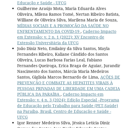
Educação e Saúde - UFCG
Guilherme Araújo Mota, Maria Eduarda Alves
Oliveira, Milena Ramos Tomé, Nertan Ribeiro Batista,
Williane de Oliveira Silva, Marilena Maria de Souza,
MÍDIAS SOCIAIS E A PROMOÇÃO DA SAÚDE NO
ENFRENTAMENTO DA COVID-19
,
Caderno Impacto
em Extensão: v. 2 n. 1 (2022): XV Encontro de
Extensão Universitária da UFCG
João Diniz Neto, Emilainy da Silva Santos, Mayla
Fernandes Ribeiro, Kaliane Cândido dos Santos
Oliveira, Lucas Barbosa Farias Leal, Fabiano
Fernandes Queiroga, Erica Braga de Aguiar, Jurandir
Nascimento dos Santos, Márcia Maria Medeiros
Santos, Gigliola Marcos Bernardo de Lima,
AÇÕES DE
PREVENÇÃO E COMBATE AS HEPATITES VIRAIS À
PESSOAS PRIVADAS DE LIBERDADE EM UMA CADEIA
PÚBLICA DA PARAÍBA
,
Caderno Impacto em
Extensão: v. 4 n. 3 (2024): Edição Especial –Programa
de Educação pelo Trabalho para Saúde (PET-Saúde)
na Paraíba, Brasil. Centro de Educação e Saúde -
UFCG
Igor Renner Medeiros Silva, Jéssica Letícia Diniz