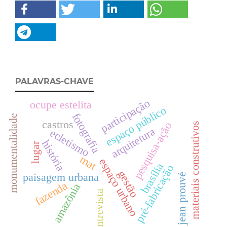
PALAVRAS-CHAVE
participação
ocupe estelita
espaço público
fotografia
monumentalidade
castros
pesquisa-ação
materiais construtivos
arquitetura
ecletismo
história
lugar
mat
espaço urbano
brasília
pré-fabricação
gestão
paisagem urbana
jean prouvé
fazenda
amazônia
entrevista