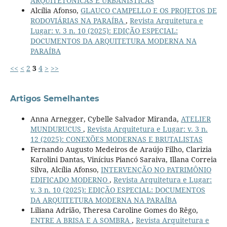
ARQUITETÔNICAS E URBANÍSTICAS
Alcília Afonso,
GLAUCO CAMPELLO E OS PROJETOS DE
RODOVIÁRIAS NA PARAÍBA
,
Revista Arquitetura e
Lugar: v. 3 n. 10 (2025): EDIÇÃO ESPECIAL:
DOCUMENTOS DA ARQUITETURA MODERNA NA
PARAÍBA
<<
<
2
3
4
>
>>
Artigos Semelhantes
Anna Arnegger, Cybelle Salvador Miranda,
ATELIER
MUNDURUCUS
,
Revista Arquitetura e Lugar: v. 3 n.
12 (2025): CONEXÕES MODERNAS E BRUTALISTAS
Fernando Augusto Medeiros de Araújo Filho, Clarizia
Karolini Dantas, Vinícius Piancó Saraiva, Illana Correia
Silva, Alcília Afonso,
INTERVENÇÃO NO PATRIMÔNIO
EDIFICADO MODERNO
,
Revista Arquitetura e Lugar:
v. 3 n. 10 (2025): EDIÇÃO ESPECIAL: DOCUMENTOS
DA ARQUITETURA MODERNA NA PARAÍBA
Liliana Adrião, Theresa Caroline Gomes do Rêgo,
ENTRE A BRISA E A SOMBRA
,
Revista Arquitetura e