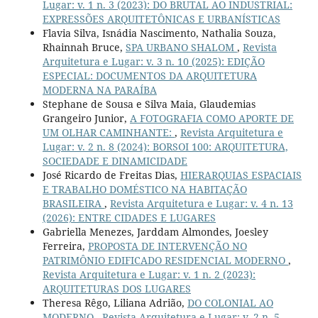
Lugar: v. 1 n. 3 (2023): DO BRUTAL AO INDUSTRIAL:
EXPRESSÕES ARQUITETÔNICAS E URBANÍSTICAS
Flavia Silva, Isnádia Nascimento, Nathalia Souza,
Rhainnah Bruce,
SPA URBANO SHALOM
,
Revista
Arquitetura e Lugar: v. 3 n. 10 (2025): EDIÇÃO
ESPECIAL: DOCUMENTOS DA ARQUITETURA
MODERNA NA PARAÍBA
Stephane de Sousa e Silva Maia, Glaudemias
Grangeiro Junior,
A FOTOGRAFIA COMO APORTE DE
UM OLHAR CAMINHANTE:
,
Revista Arquitetura e
Lugar: v. 2 n. 8 (2024): BORSOI 100: ARQUITETURA,
SOCIEDADE E DINAMICIDADE
José Ricardo de Freitas Dias,
HIERARQUIAS ESPACIAIS
E TRABALHO DOMÉSTICO NA HABITAÇÃO
BRASILEIRA
,
Revista Arquitetura e Lugar: v. 4 n. 13
(2026): ENTRE CIDADES E LUGARES
Gabriella Menezes, Jarddam Almondes, Joesley
Ferreira,
PROPOSTA DE INTERVENÇÃO NO
PATRIMÔNIO EDIFICADO RESIDENCIAL MODERNO
,
Revista Arquitetura e Lugar: v. 1 n. 2 (2023):
ARQUITETURAS DOS LUGARES
Theresa Rêgo, Liliana Adrião,
DO COLONIAL AO
MODERNO
,
Revista Arquitetura e Lugar: v. 2 n. 5