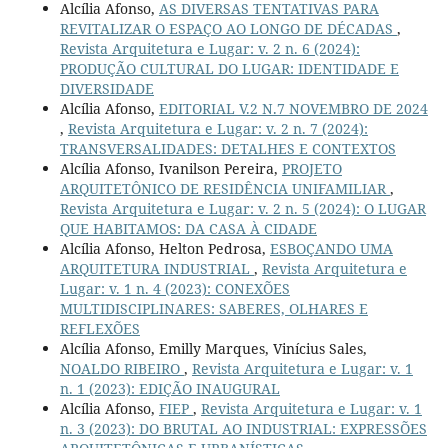
Alcília Afonso,
AS DIVERSAS TENTATIVAS PARA
REVITALIZAR O ESPAÇO AO LONGO DE DÉCADAS
,
Revista Arquitetura e Lugar: v. 2 n. 6 (2024):
PRODUÇÃO CULTURAL DO LUGAR: IDENTIDADE E
DIVERSIDADE
Alcília Afonso,
EDITORIAL V.2 N.7 NOVEMBRO DE 2024
,
Revista Arquitetura e Lugar: v. 2 n. 7 (2024):
TRANSVERSALIDADES: DETALHES E CONTEXTOS
Alcília Afonso, Ivanilson Pereira,
PROJETO
ARQUITETÔNICO DE RESIDÊNCIA UNIFAMILIAR
,
Revista Arquitetura e Lugar: v. 2 n. 5 (2024): O LUGAR
QUE HABITAMOS: DA CASA À CIDADE
Alcília Afonso, Helton Pedrosa,
ESBOÇANDO UMA
ARQUITETURA INDUSTRIAL
,
Revista Arquitetura e
Lugar: v. 1 n. 4 (2023): CONEXÕES
MULTIDISCIPLINARES: SABERES, OLHARES E
REFLEXÕES
Alcília Afonso, Emilly Marques, Vinícius Sales,
NOALDO RIBEIRO
,
Revista Arquitetura e Lugar: v. 1
n. 1 (2023): EDIÇÃO INAUGURAL
Alcília Afonso,
FIEP
,
Revista Arquitetura e Lugar: v. 1
n. 3 (2023): DO BRUTAL AO INDUSTRIAL: EXPRESSÕES