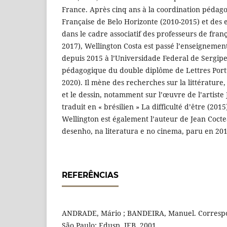
France. Après cinq ans à la coordination pédago
Française de Belo Horizonte (2010-2015) et des 
dans le cadre associatif des professeurs de franç
2017), Wellington Costa est passé l’enseignement
depuis 2015 à l’Universidade Federal de Sergipe,
pédagogique du double diplôme de Lettres Portu
2020). Il mène des recherches sur la littérature,
et le dessin, notamment sur l’œuvre de l’artiste 
traduit en « brésilien » La difficulté d’être (201
Wellington est également l’auteur de Jean Cocte
desenho, na literatura e no cinema, paru en 201
REFERÊNCIAS
ANDRADE, Mário ; BANDEIRA, Manuel. Correspo
São Paulo: Edusp, IEB, 2001.