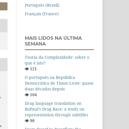
Português (Brasil)
Français (France)
MAIS LIDOS NA ÚLTIMA
SEMANA
Teoria da Complexidade: sobre o
que é isto?
121
O português na República
Democrática de Timor-Leste: quase
duas décadas depois
a
104
,
Drag language translation on
RuPaul’s Drag Race: a study on
representation through subtitles
98
n
o