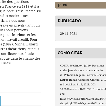
cite des questions
FR.
en France en 1919 et il a
ngue portugaise, même s’il
es des modernistes
ticle, nous nous
PUBLICADO
rage en privilégiant l’un
equel nous pouvons
29-11-2021
r pour les rimes et les
 un travail créatif. Pour
s (1992), Michel Ballard
tres théoriciens, et nous
COMO CITAR
 contribuer aux études
nsi que dans le champ des
u Brésil.
COSTA, Wellington Júnio. Des rimes
et des jeux de mots : une traduction
du Potomak de Jean Cocteau.
Revist
Letras Raras
, Campina Grande, v. 10
n. Spécial, p. 8–19, 2021. DOI:
10.5281/zenodo.10011698. Disponível
em:
https://revistas.editora.ufcg.edu.br/i
dex.php/RLR/article/view/1601. Acess