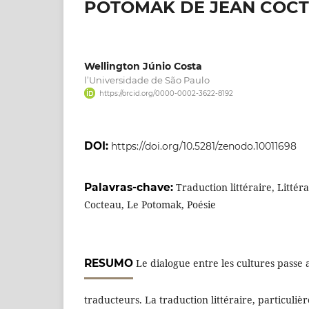
POTOMAK DE JEAN COC
Wellington Júnio Costa
l’Universidade de São Paulo
https://orcid.org/0000-0002-3622-8192
DOI:
https://doi.org/10.5281/zenodo.10011698
Palavras-chave:
Traduction littéraire, Littér
Cocteau, Le Potomak, Poésie
RESUMO
Le dialogue entre les cultures passe a
traducteurs. La traduction littéraire, particuli