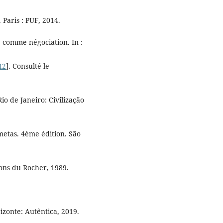
 Paris : PUF, 2014.
comme négociation. In :
42
]. Consulté le
io de Janeiro: Civilização
etas. 4ème édition. São
ions du Rocher, 1989.
zonte: Autêntica, 2019.