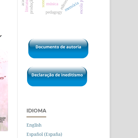
escola pública
editorial
soneto
memória
música
pedagogy
IDIOMA
English
Español (España)