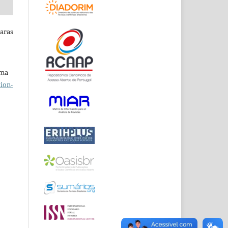
Raras
uma
ion-