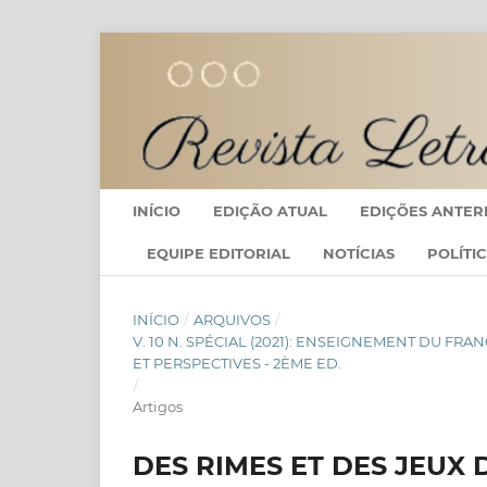
INÍCIO
EDIÇÃO ATUAL
EDIÇÕES ANTER
EQUIPE EDITORIAL
NOTÍCIAS
POLÍTI
INÍCIO
/
ARQUIVOS
/
V. 10 N. SPÉCIAL (2021): ENSEIGNEMENT DU F
ET PERSPECTIVES - 2ÈME ED.
/
Artigos
DES RIMES ET DES JEUX 