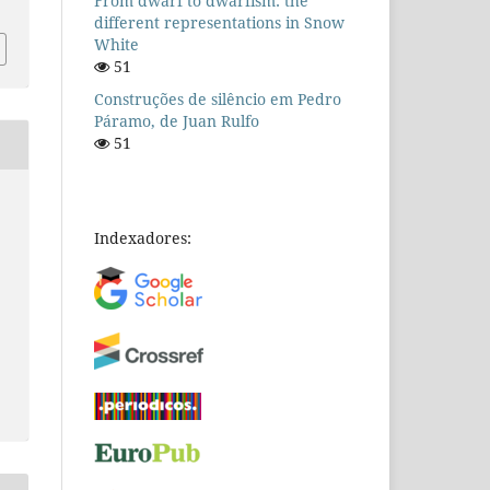
From dwarf to dwarfism: the
different representations in Snow
White
51
Construções de silêncio em Pedro
Páramo, de Juan Rulfo
51
Indexadores: