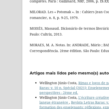
complètes. Paris : Gallimard, NRF, 2006, p. IX-XX
MILORAD. Les « Potomak ». In : Cahiers Jean Coc
romancier, n. 8, p. 9-25, 1979.
MOISÉS, Massaud. Dicionário de termos literário
Paulo: Cultrix, 2013.
MORAES, M. A. Notas. In: ANDRADE, Mário ; B
Correspondência. 2ème édition. São Paulo: Edusp
Artigos mais lidos pelo mesmo(s) auto
Wellington Júnio Costa,
Rimas e jogos de 
Raras: v. 10 n. Spécial (2021): Enseigneme
perspectives - 2ème ed.
Wellington Júnio Costa,
L’écriture créative
langue étrangère
,
Revista Letras Raras: v
formation des enseignants: réflexions, exp