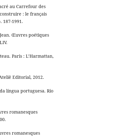
acré au Carrefour des
construire : le français
p. 187-1991.
Jean. Œuvres poétiques
LIV.
au. Paris : L’Harmattan,
teliê Editorial, 2012.
da língua portuguesa. Rio
uvres romanesques
00.
Œuvres romanesques