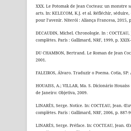
XXX. Le Potomak de Jean Cocteau: un monstre s
arts. In: KELECOM, K.J. et al. Réfléchir, séduire, 
pour l’avenir. Niterói : Aliança Francesa, 2015, 
DECAUDIN, Michel. Chronologie. In : COCTEAU, 
complètes. Paris : Gallimard, NRF, 1999, p. XXIX-
DU CHAMBON, Bertrand. Le Roman de Jean Cocte
2001.
FALEIROS, Álvaro. Traduzir o Poema. Cotia, SP: A
HOUAISS, A.; VILLAR, Ma. S. Dicionário Houaiss 
de Janeiro: Objetiva, 2009.
LINARÈS, Serge. Notice. In: COCTEAU, Jean. Œ
complètes. Paris : Gallimard, NRF, 2006, p. 887-9
LINARÈS, Serge. Préface. In: COCTEAU, Jean. 