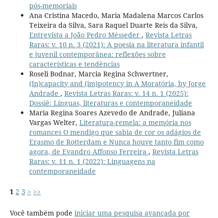
pós-memoriais
Ana Cristina Macedo, Maria Madalena Marcos Carlos
Teixeira da Silva, Sara Raquel Duarte Reis da Silva,
Entrevista a João Pedro Mésseder
,
Revista Letras
Raras: v. 10 n. 3 (2021): A poesia na literatura infantil
e juvenil contemporânea: reflexões sobre
características e tendências
Roseli Bodnar, Marcia Regina Schwertner,
(In)capacity and (im)potency in A Moratória, by Jorge
Andrade
,
Revista Letras Raras: v. 14 n. 1 (2025):
Dossiê: Línguas, literaturas e contemporaneidade
Maria Regina Soares Azevedo de Andrade, Juliana
Vargas Welter,
Literatura-remela: a memória nos
romances O mendigo que sabia de cor os adágios de
Erasmo de Rotterdam e Nunca houve tanto fim como
agora, de Evandro Affonso Ferreira
,
Revista Letras
Raras: v. 11 n. 1 (2022): Linguagens na
contemporaneidade
1
2
3
>
>>
Você também pode
iniciar uma pesquisa avançada por