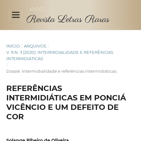
INÍCIO
/
ARQUIVOS
/
V. 9 N. 3 (2020): INTERMIDIALIDADE E REFERÊNCIAS
INTERMIDIÁTICAS
/
Dossiê: Intermidialidade e referências intermidiáticas
REFERÊNCIAS
INTERMIDIÁTICAS EM PONCIÁ
VICÊNCIO E UM DEFEITO DE
COR
Solange Ribeiro de Oliveira