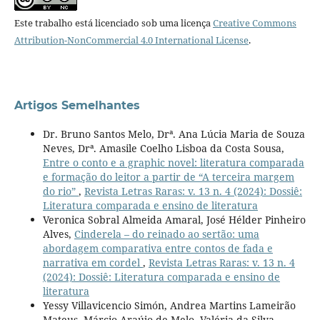
Este trabalho está licenciado sob uma licença
Creative Commons
Attribution-NonCommercial 4.0 International License
.
Artigos Semelhantes
Dr. Bruno Santos Melo, Drª. Ana Lúcia Maria de Souza
Neves, Drª. Amasile Coelho Lisboa da Costa Sousa,
Entre o conto e a graphic novel: literatura comparada
e formação do leitor a partir de “A terceira margem
do rio”
,
Revista Letras Raras: v. 13 n. 4 (2024): Dossiê:
Literatura comparada e ensino de literatura
Veronica Sobral Almeida Amaral, José Hélder Pinheiro
Alves,
Cinderela – do reinado ao sertão: uma
abordagem comparativa entre contos de fada e
narrativa em cordel
,
Revista Letras Raras: v. 13 n. 4
(2024): Dossiê: Literatura comparada e ensino de
literatura
Yessy Villavicencio Simón, Andrea Martins Lameirão
Mateus, Márcio Araújo de Melo, Valéria da Silva