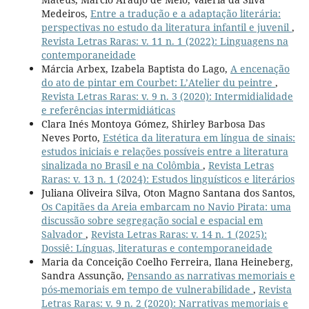
Medeiros,
Entre a tradução e a adaptação literária:
perspectivas no estudo da literatura infantil e juvenil
,
Revista Letras Raras: v. 11 n. 1 (2022): Linguagens na
contemporaneidade
Márcia Arbex, Izabela Baptista do Lago,
A encenação
do ato de pintar em Courbet: L’Atelier du peintre
,
Revista Letras Raras: v. 9 n. 3 (2020): Intermidialidade
e referências intermidiáticas
Clara Inés Montoya Gómez, Shirley Barbosa Das
Neves Porto,
Estética da literatura em língua de sinais:
estudos iniciais e relações possíveis entre a literatura
sinalizada no Brasil e na Colômbia
,
Revista Letras
Raras: v. 13 n. 1 (2024): Estudos linguísticos e literários
Juliana Oliveira Silva, Oton Magno Santana dos Santos,
Os Capitães da Areia embarcam no Navio Pirata: uma
discussão sobre segregação social e espacial em
Salvador
,
Revista Letras Raras: v. 14 n. 1 (2025):
Dossiê: Línguas, literaturas e contemporaneidade
Maria da Conceição Coelho Ferreira, Ilana Heineberg,
Sandra Assunção,
Pensando as narrativas memoriais e
pós-memoriais em tempo de vulnerabilidade
,
Revista
Letras Raras: v. 9 n. 2 (2020): Narrativas memoriais e