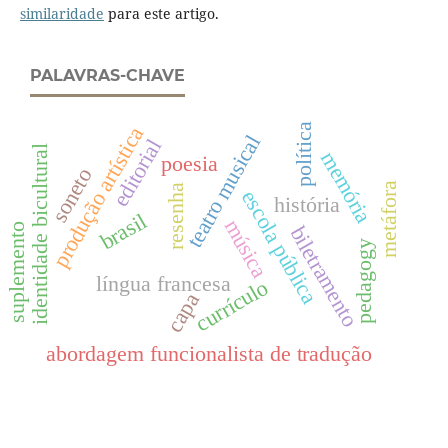
similaridade
para este artigo.
PALAVRAS-CHAVE
política
produção artística
teatro musical
editorial
identidade bicultural
memória
poesia
soneto
metáfora
resenha
escola pública
história
brasil
música
suplemento
biletramento
pedagogy
língua francesa
currículo
capa
abordagem funcionalista de tradução