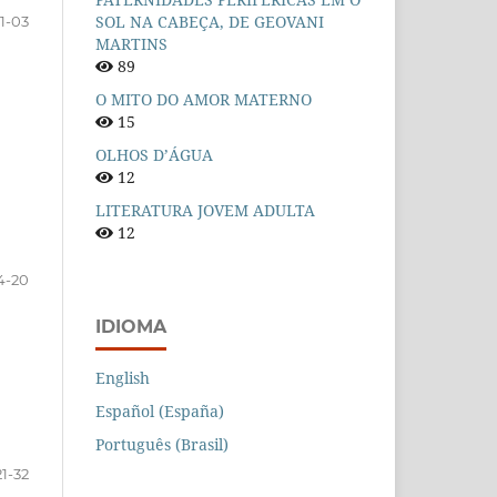
SOL NA CABEÇA, DE GEOVANI
1-03
MARTINS
89
O MITO DO AMOR MATERNO
15
OLHOS D’ÁGUA
12
LITERATURA JOVEM ADULTA
12
4-20
IDIOMA
English
Español (España)
Português (Brasil)
21-32