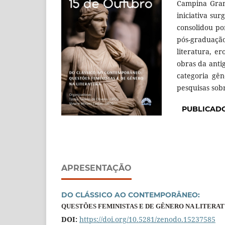
Campina Grand
iniciativa su
consolidou po
pós-graduaçã
literatura, er
obras da anti
categoria gên
pesquisas sobr
PUBLICAD
APRESENTAÇÃO
DO CLÁSSICO AO CONTEMPORÂNEO:
QUESTÕES FEMINISTAS E DE GÊNERO NA LITERA
DOI:
https://doi.org/10.5281/zenodo.15237585