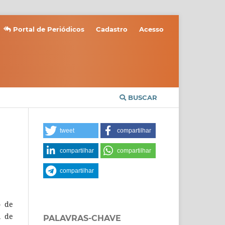
Portal de Periódicos
Cadastro
Acesso
BUSCAR
tweet
compartilhar
compartilhar
compartilhar
compartilhar
o de
l de
PALAVRAS-CHAVE