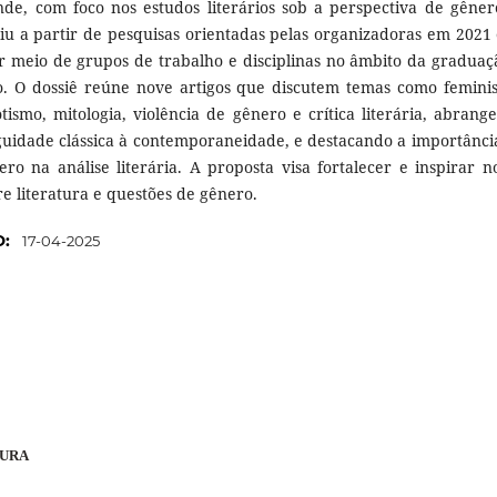
e, com foco nos estudos literários sob a perspectiva de gêner
rgiu a partir de pesquisas orientadas pelas organizadoras em 2021 
r meio de grupos de trabalho e disciplinas no âmbito da graduaç
o. O dossiê reúne nove artigos que discutem temas como femini
otismo, mitologia, violência de gênero e crítica literária, abrang
guidade clássica à contemporaneidade, e destacando a importânci
ero na análise literária. A proposta visa fortalecer e inspirar n
e literatura e questões de gênero.
O:
17-04-2025
TURA