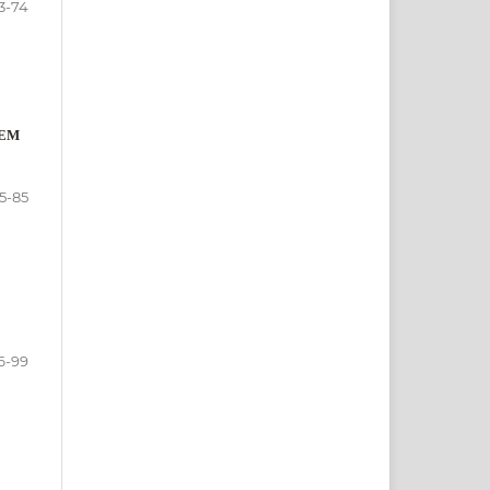
3-74
MEM
5-85
6-99