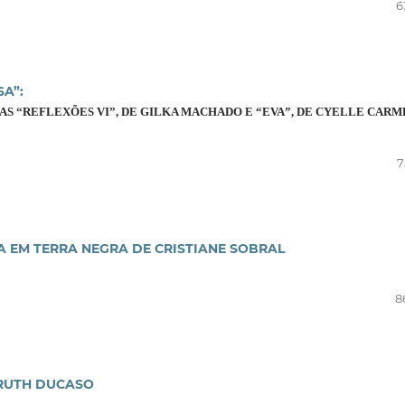
6
A”:
AS “REFLEXÕES VI”, DE GILKA MACHADO E “EVA”, DE CYELLE CAR
7
A EM TERRA NEGRA DE CRISTIANE SOBRAL
8
 RUTH DUCASO