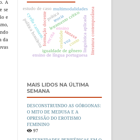
o. A
estudo de caso
e se
multimodalidades
literatura contemporânea
letramento crítico
prática
formação docente
cyelle carmem.
teoria
ão e
linguística aplicada
política brasileira
smo,
ensino
sintaxe
endo
oralidade
escrita
a da
conto
voz
ovas
igualdade de gênero
ensino de língua portuguesa
MAIS LIDOS NA ÚLTIMA
SEMANA
DESCONSTRUINDO AS GÓRGONAS:
O MITO DE MEDUSA E A
OPRESSÃO DO EROTISMO
FEMININO
97
PATERNIDADES PERIFÉRICAS EM O