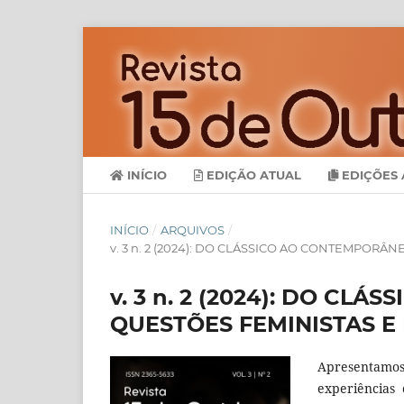
INÍCIO
EDIÇÃO ATUAL
EDIÇÕES 
INÍCIO
/
ARQUIVOS
/
v. 3 n. 2 (2024): DO CLÁSSICO AO CONTEMPORÂ
v. 3 n. 2 (2024): DO CL
QUESTÕES FEMINISTAS E
Apresentamos
experiências