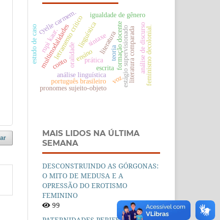
cyelle carmem.
igualdade de gênero
letramento crítico
linguística
formação docente
análise de discurso
multimodalidades
feminismo decolonial.
estudo de caso
estágio supervisionado
literatura comparada
rupi kaur.
literatura
sintaxe
oralidade
teoria
ensino
prática
conto
escrita
análise linguística
voz
português brasileiro
pronomes sujeito-objeto
MAIS LIDOS NA ÚLTIMA
ar
SEMANA
DESCONSTRUINDO AS GÓRGONAS:
O MITO DE MEDUSA E A
OPRESSÃO DO EROTISMO
FEMININO
99
PATERNIDADES PERIFÉRICAS EM O