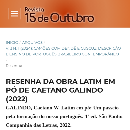
INÍCIO
/
ARQUIVOS
/
V. 3 N. 1 (2024): CAMÕES COM DENDÊ E CUSCUZ: DESCRIÇÃO
E ENSINO DE PORTUGUÊS BRASILEIRO CONTEMPORÂNEO
/
Resenha
RESENHA DA OBRA LATIM EM
PÓ DE CAETANO GALINDO
(2022)
GALINDO, Caetano W. Latim em pó: Um passeio
pela formação do nosso português. 1ª ed. São Paulo:
Companhia das Letras, 2022.