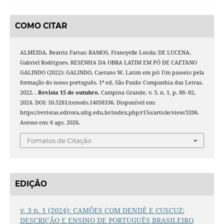
COMO CITAR
ALMEIDA, Beatriz Farias; RAMOS, Francyelle Loiola; DE LUCENA,
Gabriel Rodrigues. RESENHA DA OBRA LATIM EM PÓ DE CAETANO
GALINDO (2022): GALINDO, Caetano W. Latim em pó: Um passeio pela
formação do nosso português. 1ª ed. São Paulo: Companhia das Letras,
2022. .
Revista 15 de outubro
, Campina Grande, v. 3, n. 1, p. 88–92,
2024. DOI: 10.5281/zenodo.14058336. Disponível em:
https://revistas.editora.ufcg.edu.br/index.php/r15o/article/view/3206.
Acesso em: 6 ago. 2026.
Fomatos de Citação
EDIÇÃO
v. 3 n. 1 (2024): CAMÕES COM DENDÊ E CUSCUZ:
DESCRIÇÃO E ENSINO DE PORTUGUÊS BRASILEIRO