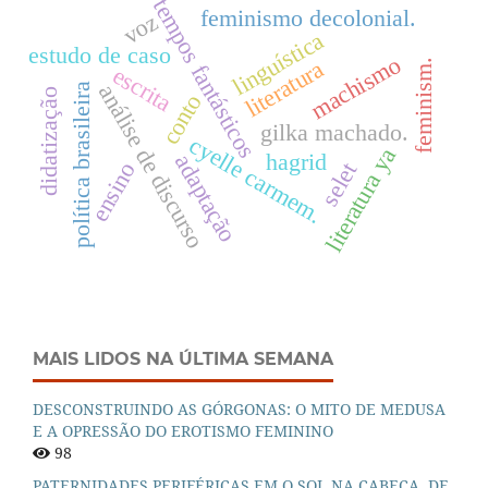
tempos fantásticos
feminismo decolonial.
voz
linguística
estudo de caso
machismo
literatura
feminism.
escrita
análise de discurso
política brasileira
didatização
conto
gilka machado.
cyelle carmem.
literatura ya
hagrid
adaptação
ensino
selet
MAIS LIDOS NA ÚLTIMA SEMANA
DESCONSTRUINDO AS GÓRGONAS: O MITO DE MEDUSA
E A OPRESSÃO DO EROTISMO FEMININO
98
PATERNIDADES PERIFÉRICAS EM O SOL NA CABEÇA, DE