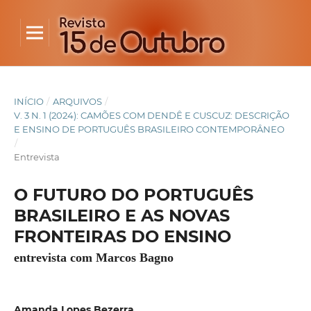
INÍCIO
/
ARQUIVOS
/
V. 3 N. 1 (2024): CAMÕES COM DENDÊ E CUSCUZ: DESCRIÇÃO
E ENSINO DE PORTUGUÊS BRASILEIRO CONTEMPORÂNEO
/
Entrevista
O FUTURO DO PORTUGUÊS
BRASILEIRO E AS NOVAS
FRONTEIRAS DO ENSINO
entrevista com Marcos Bagno
Amanda Lopes Bezerra