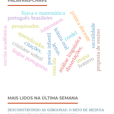
PALAVRAS-CHAVE
física e matemática
prática docente
português brasileiro
lobisomem
pesquisador.
sacralidade
escrita acadêmica.
leitura oral
proposta de ensino
cordel
aprendizados
poesia infantil
análise linguística
citações.
cristiane sobral
letras.
dissertações.
língua portuguesa.
utopia
homero
emicida
MAIS LIDOS NA ÚLTIMA SEMANA
DESCONSTRUINDO AS GÓRGONAS: O MITO DE MEDUSA