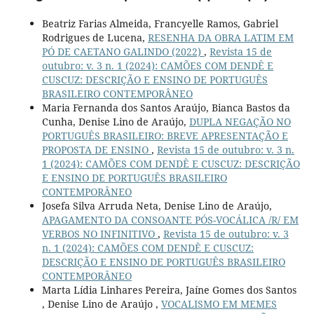
Beatriz Farias Almeida, Francyelle Ramos, Gabriel
Rodrigues de Lucena,
RESENHA DA OBRA LATIM EM
PÓ DE CAETANO GALINDO (2022)
,
Revista 15 de
outubro: v. 3 n. 1 (2024): CAMÕES COM DENDÊ E
CUSCUZ: DESCRIÇÃO E ENSINO DE PORTUGUÊS
BRASILEIRO CONTEMPORÂNEO
Maria Fernanda dos Santos Araújo, Bianca Bastos da
Cunha, Denise Lino de Araújo,
DUPLA NEGAÇÃO NO
PORTUGUÊS BRASILEIRO: BREVE APRESENTAÇÃO E
PROPOSTA DE ENSINO
,
Revista 15 de outubro: v. 3 n.
1 (2024): CAMÕES COM DENDÊ E CUSCUZ: DESCRIÇÃO
E ENSINO DE PORTUGUÊS BRASILEIRO
CONTEMPORÂNEO
Josefa Silva Arruda Neta, Denise Lino de Araújo,
APAGAMENTO DA CONSOANTE PÓS-VOCÁLICA /R/ EM
VERBOS NO INFINITIVO
,
Revista 15 de outubro: v. 3
n. 1 (2024): CAMÕES COM DENDÊ E CUSCUZ:
DESCRIÇÃO E ENSINO DE PORTUGUÊS BRASILEIRO
CONTEMPORÂNEO
Marta Lídia Linhares Pereira, Jaíne Gomes dos Santos
, Denise Lino de Araújo ,
VOCALISMO EM MEMES