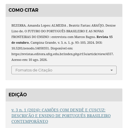
COMO CITAR
BEZERRA, Amanda Lopes; ALMEIDA , Beatriz Farias; ARAÚJO, Denise
Lino de. O FUTURO DO PORTUGUÊS BRASILEIRO E AS NOVAS
FRONTEIRAS DO ENSINO : entrevista com Marcos Bagno.
Revista 15
de outubro
, Campina Grande, v. 3, n. 1, p. 93–103, 2024. DOI:
10.5281/zenodo.14058351. Disponível em:
https://revistas.editora.ufcg.edu.br/index.php/r15o/article/view/4557.
Acesso em: 10 ago. 2026.
Fomatos de Citação
EDIÇÃO
v. 3 n. 1 (2024): CAMÕES COM DENDÊ E CUSCUZ:
DESCRIÇÃO E ENSINO DE PORTUGUÊS BRASILEIRO
CONTEMPORÂNEO