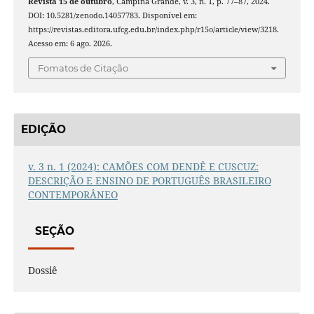
Revista 15 de outubro
, Campina Grande, v. 3, n. 1, p. 77–87, 2024.
DOI: 10.5281/zenodo.14057783. Disponível em:
https://revistas.editora.ufcg.edu.br/index.php/r15o/article/view/3218.
Acesso em: 6 ago. 2026.
Fomatos de Citação
EDIÇÃO
v. 3 n. 1 (2024): CAMÕES COM DENDÊ E CUSCUZ:
DESCRIÇÃO E ENSINO DE PORTUGUÊS BRASILEIRO
CONTEMPORÂNEO
SEÇÃO
Dossiê