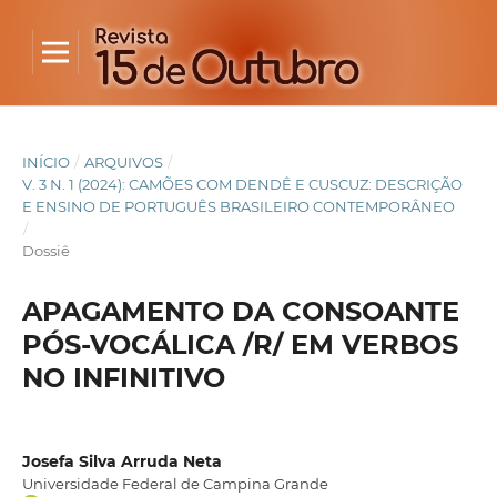
INÍCIO
/
ARQUIVOS
/
V. 3 N. 1 (2024): CAMÕES COM DENDÊ E CUSCUZ: DESCRIÇÃO
E ENSINO DE PORTUGUÊS BRASILEIRO CONTEMPORÂNEO
/
Dossiê
APAGAMENTO DA CONSOANTE
PÓS-VOCÁLICA /R/ EM VERBOS
NO INFINITIVO
Josefa Silva Arruda Neta
Universidade Federal de Campina Grande