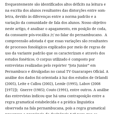
frequentemente são identificados altos déficits na leitura e
na escrita dos alunos resultantes das distorções entre som-
letra, devido às diferenças entre a norma padrão e a
variação da comunidade de fala dos alunos. Nosso objetivo
neste artigo, é analisar o apagamento, em posição de coda,
da consoante pós-vocálica /r/ no falar do pernambucano. A
compreensão adotada é que essas variações são resultantes
de processos fonológicos explicados por meio de regras de
uso da variante padrão que os caracterizam e através dos
estudos fonéticos. O corpus utilizado é composto por
entrevistas realizadas pelo repórter “Jota Junior” em
Pernambuco e divulgadas no canal TV Guararapes Oficial. A
análise dos dados foi orientada à luz dos estudos de Orlandi
(2005), Leite e Callou (2002), Lemle (1995), Labov (2008
[1972]); Gnerre (1985); Couto (1991), entre outros. A análise
das entrevistas indicou que há uma contraposição entre a
regra gramatical estabelecida e a prática linguística
observada na fala pernambucana, pois a regra gramatical