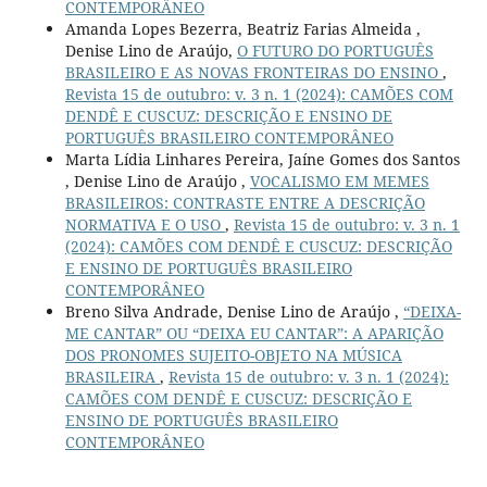
CONTEMPORÂNEO
Amanda Lopes Bezerra, Beatriz Farias Almeida ,
Denise Lino de Araújo,
O FUTURO DO PORTUGUÊS
BRASILEIRO E AS NOVAS FRONTEIRAS DO ENSINO
,
Revista 15 de outubro: v. 3 n. 1 (2024): CAMÕES COM
DENDÊ E CUSCUZ: DESCRIÇÃO E ENSINO DE
PORTUGUÊS BRASILEIRO CONTEMPORÂNEO
Marta Lídia Linhares Pereira, Jaíne Gomes dos Santos
, Denise Lino de Araújo ,
VOCALISMO EM MEMES
BRASILEIROS: CONTRASTE ENTRE A DESCRIÇÃO
NORMATIVA E O USO
,
Revista 15 de outubro: v. 3 n. 1
(2024): CAMÕES COM DENDÊ E CUSCUZ: DESCRIÇÃO
E ENSINO DE PORTUGUÊS BRASILEIRO
CONTEMPORÂNEO
Breno Silva Andrade, Denise Lino de Araújo ,
“DEIXA-
ME CANTAR” OU “DEIXA EU CANTAR”: A APARIÇÃO
DOS PRONOMES SUJEITO-OBJETO NA MÚSICA
BRASILEIRA
,
Revista 15 de outubro: v. 3 n. 1 (2024):
CAMÕES COM DENDÊ E CUSCUZ: DESCRIÇÃO E
ENSINO DE PORTUGUÊS BRASILEIRO
CONTEMPORÂNEO