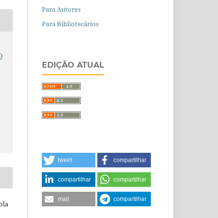
Para Autores
Para Bibliotecários
O
EDIÇÃO ATUAL
tweet
compartilhar
compartilhar
compartilhar
mail
compartilhar
ola