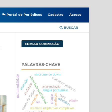
Portal de Periódicos
Cadastro
Acesso
BUSCAR
ENVIAR SUBMISSÃO
ê
PALAVRAS-CHAVE
síndrome de down
multimodalidade
identidade profissional
concursos públicos
interação
oralidade
referenciação
língua portuguesa
ensino de língua
avaliação
recepção
bncc
crenças
adivinhas
plágio
aee.
sistemas adaptativos complexos