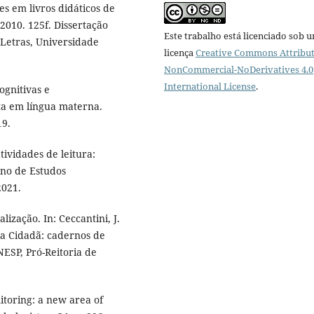
es em livros didáticos de
 2010. 125f. Dissertação
Este trabalho está licenciado sob 
Letras, Universidade
licença
Creative Commons Attribut
NonCommercial-NoDerivatives 4.0
International License
.
ognitivas e
ita em língua materna.
19.
tividades de leitura:
rno de Estudos
2021.
ização. In: Ceccantini, J.
ia Cidadã: cadernos de
NESP, Pró-Reitoria de
itoring: a new area of