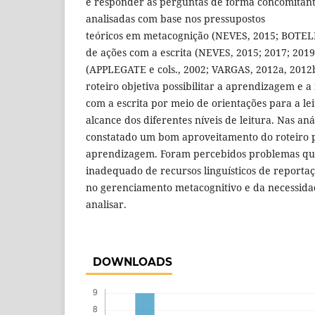
e responder às perguntas de forma concomitante
analisadas com base nos pressupostos
teóricos em metacognição (NEVES, 2015; BOTELH
de ações com a escrita (NEVES, 2015; 2017; 2019)
(APPLEGATE e cols., 2002; VARGAS, 2012a, 2012b
roteiro objetiva possibilitar a aprendizagem e a 
com a escrita por meio de orientações para a l
alcance dos diferentes níveis de leitura. Nas anál
constatado um bom aproveitamento do roteiro p
aprendizagem. Foram percebidos problemas quan
inadequado de recursos linguísticos de reportaç
no gerenciamento metacognitivo e da necessida
analisar.
DOWNLOADS