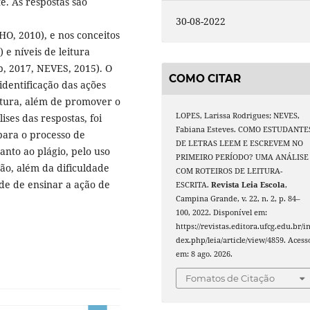
. As respostas são
30-08-2022
O, 2010), e nos conceitos
 e níveis de leitura
, 2017, NEVES, 2015). O
COMO CITAR
identificação das ações
eitura, além de promover o
LOPES, Larissa Rodrigues; NEVES,
ises das respostas, foi
Fabiana Esteves. COMO ESTUDANTE
ara o processo de
DE LETRAS LEEM E ESCREVEM NO
to ao plágio, pelo uso
PRIMEIRO PERÍODO? UMA ANÁLISE
ão, além da dificuldade
COM ROTEIROS DE LEITURA-
de de ensinar a ação de
ESCRITA.
Revista Leia Escola
,
Campina Grande, v. 22, n. 2, p. 84–
100, 2022. Disponível em:
https://revistas.editora.ufcg.edu.br/i
dex.php/leia/article/view/4859. Acess
em: 8 ago. 2026.
Fomatos de Citação