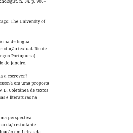
ologist, n. 34, p. 906–
ago: The University of
icina de língua
rodução textual. Rio de
íngua Portuguesa).
o de Janeiro.
a a escrever?
fessor/a em uma proposta
. B. Coletânea de textos
as e literaturas na
uma perspectiva
ico da/o estudante
aduação em Letras da