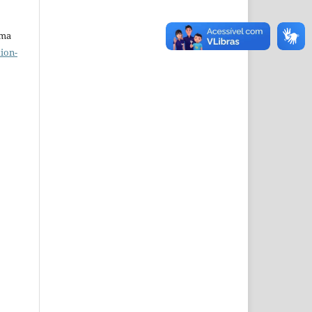
uma
ion-