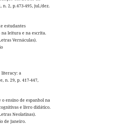
n. 2, p.473-495, jul./dez.
de estudantes
na leitura e na escrita.
Letras Vernáculas).
io
literacy: a
 n. 29, p. 417-447,
 e o ensino de espanhol na
cognitivas e livro didático.
etras Neolatinas).
o de Janeiro.