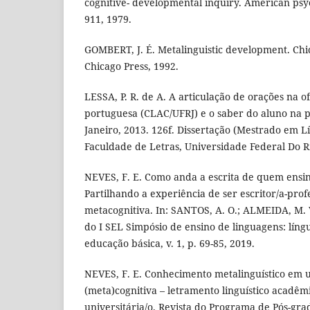
cognitive- developmental inquiry. American psych
911, 1979.
GOMBERT, J. É. Metalinguistic development. Chic
Chicago Press, 1992.
LESSA, P. R. de A. A articulação de orações na of
portuguesa (CLAC/UFRJ) e o saber do aluno na p
Janeiro, 2013. 126f. Dissertação (Mestrado em L
Faculdade de Letras, Universidade Federal Do Ri
NEVES, F. E. Como anda a escrita de quem ensin
Partilhando a experiência de ser escritor/a-pro
metacognitiva. In: SANTOS, A. O.; ALMEIDA, M. V
do I SEL Simpósio de ensino de linguagens: língu
educação básica, v. 1, p. 69-85, 2019.
NEVES, F. E. Conhecimento metalinguístico em 
(meta)cognitiva – letramento linguístico acadêm
universitária/o. Revista do Programa de Pós-gr