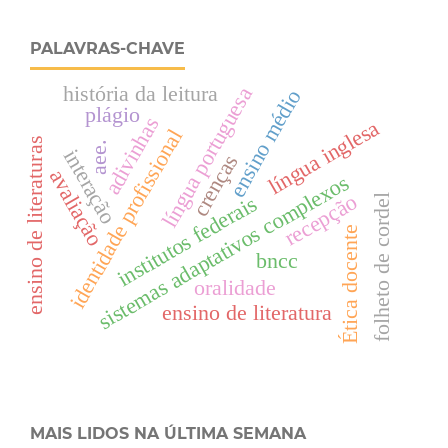
PALAVRAS-CHAVE
história da leitura
língua portuguesa
ensino médio
plágio
adivinhas
língua inglesa
identidade profissional
ensino de literaturas
aee.
interação
crenças
avaliação
sistemas adaptativos complexos
recepção
institutos federais
folheto de cordel
Ética docente
bncc
oralidade
ensino de literatura
MAIS LIDOS NA ÚLTIMA SEMANA