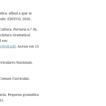
ica: afinal a que se
nde: EDUFCG, 2020..
ultura. Portaria n.º 36,
clatura Gramatical
l em:
is/NGB.pdf
. Acesso em 13
riculares Nacionais.
 Comum Curricular.
aria. Pequena gramática
15.