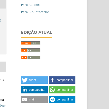
Para Autores
Para Bibliotecários
S
EDIÇÃO ATUAL
ola
tweet
compartilhar
compartilhar
compartilhar
uma
mail
compartilhar
ion-