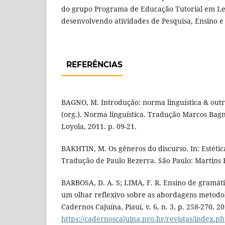
do grupo Programa de Educação Tutorial em L
desenvolvendo atividades de Pesquisa, Ensino e
REFERÊNCIAS
BAGNO, M. Introdução: norma linguística & out
(org.). Norma linguística. Tradução Marcos Bagn
Loyola, 2011. p. 09-21.
BAKHTIN, M. Os gêneros do discurso. In: Estétic
Tradução de Paulo Bezerra. São Paulo: Martins F
BARBOSA, D. A. S; LIMA, F. R. Ensino de gramát
um olhar reflexivo sobre as abordagens metodol
Cadernos Cajuína, Piauí, v. 6, n. 3, p. 258-270, 2
https://cadernoscajuina.pro.br/revistas/index.ph