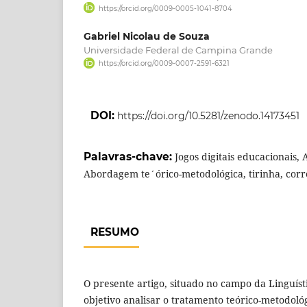
https://orcid.org/0009-0005-1041-8704
Gabriel Nicolau de Souza
Universidade Federal de Campina Grande
https://orcid.org/0009-0007-2591-6321
DOI:
https://doi.org/10.5281/zenodo.14173451
Palavras-chave:
Jogos digitais educacionais, A
Abordagem te´órico-metodológica, tirinha, corr
RESUMO
O presente artigo, situado no campo da Linguís
objetivo analisar o tratamento teórico-metodol