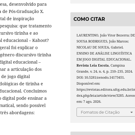
uesa, desenvolvido para
 de Pós-Graduação X.
al de inspiração
COMO CITAR
 pesquisa: que tratamento
ursivo tirinha e ao
LAURENTINO, João Vitor Bezerra; D
al educacional – Kahoot?
SOUSA RODRIGUES, João Marcos;
eral foi explicar o
NICOLAU DE SOUZA, Gabriel.
ENSINO DE ANÁLISE LINGUÍSTICA
gênero discursivo tirinha
EM JOGO DIGITAL EDUCACIONAL.
igital educacional –
Revista Leia Escola
, Campina
ar a articulação dos
Grande, v. 24, n. 4, p. 210–235, 2024.
 de jogo digital
DOI: 10.5281/zenodo.14173451.
ológicas de tirinha e
Disponível em:
https://revistas.editora.ufcg.edu.br/i
educacional. Concluímos
dex.php/leia/article/view/3285. Acess
digital pode ensinar a
em: 7 ago. 2026.
matical, sendo possível
 três abordagens:
Fomatos de Citação