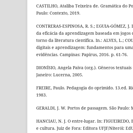
CASTILHO, Ataliba Teixeira de. Gramática do Po
Paulo: Contexto, 2019.
CONTRERAS-ESPINOSA, R. S.; EGUIA-GÓMEZ, J. L.
da eficácia da aprendizagem baseada em jogos d
torno da literatura científica. In.: ALVES, L.; COU
digitais e aprendizagem: fundamentos para um
evidências. Campinas: Papirus, 2016. p. 61-76.
DIONÍSIO, Angela Paiva (org.). Gêneros textuais e
Janeiro: Lucerna, 2005.
FREIRE, Paulo. Pedagogia do oprimido. 13.ed. Ri
1983.
GERALDI, J. W. Portos de passagem. São Paulo: M
HANCIAU, N. J. O entre-lugar. In: FIGUEIREDO, E
e cultura. Juiz de Fora: Editora UFJF/Niterói: Ed