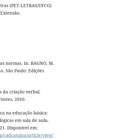
etras (PET-LETRAS/UFCG)
 Extensão.
ras normas. In: BAGNO, M.
o. São Paulo: Edições
a da criação verbal.
ontes, 2010.
ica na educação básica:
ógicas em sala de aula.
021. Disponível em:
p/cadcajuina/article/view/