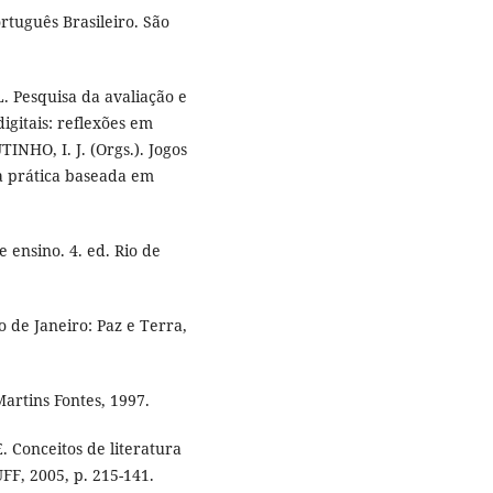
rtuguês Brasileiro. São
 Pesquisa da avaliação e
igitais: reflexões em
TINHO, I. J. (Orgs.). Jogos
a prática baseada em
 ensino. 4. ed. Rio de
o de Janeiro: Paz e Terra,
artins Fontes, 1997.
. Conceitos de literatura
UFF, 2005, p. 215-141.