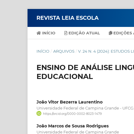
REVISTA LEIA ESCOLA
INÍCIO
EDIÇÃO ATUAL
EDIÇÕES 
INÍCIO
/
ARQUIVOS
/
V. 24 N. 4 (2024): ESTUDOS
ENSINO DE ANÁLISE LING
EDUCACIONAL
João Vitor Bezerra Laurentino
Universidade Federal de Campina Grande - UFCG
https://orcid.org/0000-0002-8023-1479
João Marcos de Sousa Rodrigues
Universidade Federal de Campina Grande