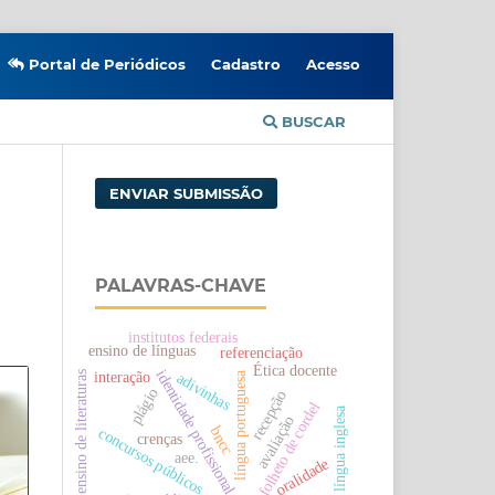
Portal de Periódicos
Cadastro
Acesso
BUSCAR
ENVIAR SUBMISSÃO
PALAVRAS-CHAVE
institutos federais
ensino de línguas
referenciação
Ética docente
identidade profissional
interação
língua portuguesa
adivinhas
ensino de literaturas
plágio
recepção
folheto de cordel
língua inglesa
avaliação
bncc
concursos públicos
crenças
aee.
oralidade