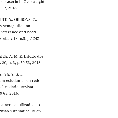
f Lorcaserin in Overweight
1117, 2018.
NT, A.; GIBBONS, C.;
ly semaglutide on
d preference and body
tab., v.19, n.9, p.1242-
PAIVA, A. M. R. Estudo dos
 20, n. 3, p.50-53, 2018.
 SÁ, S. G. F.;
 em estudantes da rede
 obesidade. Revista
59-65. 2016.
icamentos utilizados no
isão sistemática. Id on