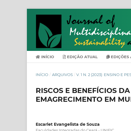
INÍCIO
EDIÇÃO ATUAL
EDIÇÕES 
INÍCIO
/
ARQUIVOS
/
V. 1 N. 2 (2023): ENSINO E
RISCOS E BENEFÍCIOS D
EMAGRECIMENTO EM MUL
Escarlet Evangelista de Souza
Faculdades Integradas do Ceará - UNIFIC