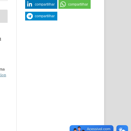
compartilhar
compartilhar
compartilhar
d
uma
tion