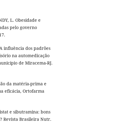
ANDY, L. Obesidade e
tadas pelo governo
17.
 A influência dos padrões
cisório na automedicação
unicípio de Miracema-RJ.
ação da matéria-prima e
a eficácia, Ortofarma
stat e sibutramina: bons
Revista Brasileira Nutr.