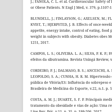
J.; FANOLA, C. L. et al. Cardiovascular Safety o
or Obese Patients. N Engl J Med, v. 379, p.1107-
BLUNDELL, J.; FINLAYSON, G.; AXELSEN, M.; FLI
KVIST, T.; HJERPSTED, J. B. Effects of once-week
appetite, energy intake, control of eating, foo
weight in subjects with obesity. Diabetes obes Me
1251, 2017.
CAMPOS, L. S.; OLIVEIRA. L. A.; SILVA, P. K. P.; 
efeitos da sibutramina. Revista Uningá Review, v.
CORDEIRO, P. J.; DALMASO, B. S.; ANCESCHI, A. S.;
LEOPOLDO, S. A.; CUNHA, H. R. M. Hipertensão
pública de Vitória/ES: Influência do sobrepeso e
Brasileira de Medicina do Esporte, v.22, n.1. p. 
COSTA, A. M. J.; DUARTE, S. F. P. Principais med
tratamento da obesidade e vias de ação: Uma rev
Line Rev. Psic. v.11, n. 35. p. 199-206, 2017.