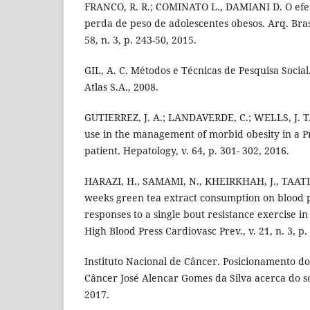
FRANCO, R. R.; COMINATO L., DAMIANI D. O efei
perda de peso de adolescentes obesos. Arq. Bras
58, n. 3, p. 243-50, 2015.
GIL, A. C. Métodos e Técnicas de Pesquisa Social.
Atlas S.A., 2008.
GUTIERREZ, J. A.; LANDAVERDE, C.; WELLS, J. T
use in the management of morbid obesity in a P
patient. Hepatology, v. 64, p. 301- 302, 2016.
HARAZI, H., SAMAMI, N., KHEIRKHAH, J., TAATI, 
weeks green tea extract consumption on blood p
responses to a single bout resistance exercise 
High Blood Press Cardiovasc Prev., v. 21, n. 3, p.
Instituto Nacional de Câncer. Posicionamento do
Câncer José Alencar Gomes da Silva acerca do s
2017.