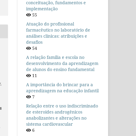
conceituação, fundamentos e
implementação
55
Atuação do profissional
farmacêutico no laboratório de
análises clínicas: atribuições e
desafios
54
A relação família e escola no
desenvolvimento da aprendizagem
de alunos do ensino fundamental
11
A importância do brincar para a
,
aprendizagem na educação infantil
7
Relação entre o uso indiscriminado
d
de esteroides androgênicos
,
anabolizantes e alterações no
sistema cardiovascular
n
6