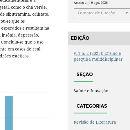
medicamentosas e a
Acesso em: 9 ago. 2026.
getal, como o chá verde.
Fomatos de Citação
 de sibutramina, orlistate,
cou-se que os
 esperados e resultam na
 insônia, depressão,
EDIÇÃO
. Concluiu-se que o uso
ente em casos de real
v. 1 n. 2 (2023): Ensino e
rões estéticos.
pesquisa multidisciplinar
SEÇÃO
Saúde e Inovação
CATEGORIAS
Revisão de Literatura