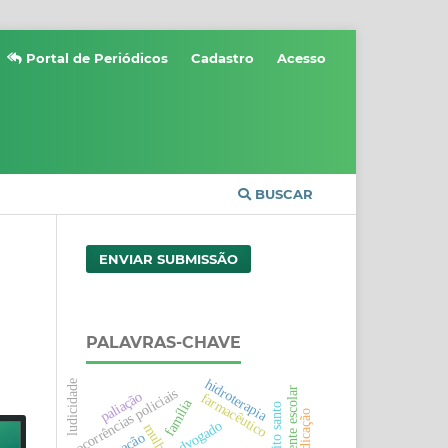
Portal de Periódicos
Cadastro
Acesso
BUSCAR
ENVIAR SUBMISSÃO
PALAVRAS-CHAVE
hidroterapia
ludicidade
ambiente escolar
ocorrências policiais
paliação
farmacêutico
família
espirito santo
advogado
mulher
coração