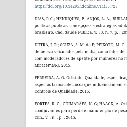
https://doi.org/10.14295/idonline.v11i35.728
DIAS, P. C.; HENRIQUES, P.; ANJOS, L. A.; BURL
políticas públicas: concepções e estratégias ado
brasileiro. Cad. Saúde Pública, v. 33, n. 7, p. , 20
DUTRA, J. R.; SOUZA ,S. M. da F; PEIXOTO, M. C.
de beleza veiculados pela mídia, como fator de
com moderadores de apetite por mulheres no m
Miracema/RJ, 2015.
FERREIRA, A. O. Orlistate: Qualidade, especific
aspectos farmacotécnicos que influenciam em su
Controle de Qualidade, 2015.
FORTES, R. C.; GUIMARÃES, N. G; HAACK, A. Orli
coadjuvantes para perda e manutenção de peso? 
Clin., v. , n. , p. , 2015.