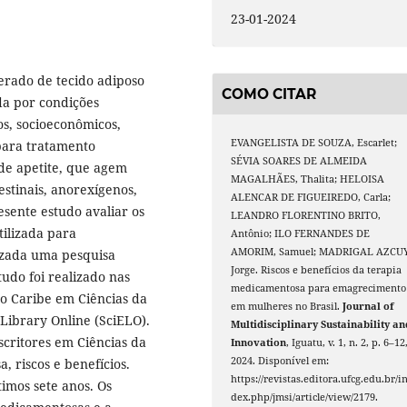
23-01-2024
erado de tecido adiposo
COMO CITAR
da por condições
os, socioeconômicos,
EVANGELISTA DE SOUZA, Escarlet;
 para tratamento
SÉVIA SOARES DE ALMEIDA
e apetite, que agem
MAGALHÃES, Thalita; HELOISA
estinais, anorexígenos,
ALENCAR DE FIGUEIREDO, Carla;
esente estudo avaliar os
LEANDRO FLORENTINO BRITO,
tilizada para
Antônio; ILO FERNANDES DE
AMORIM, Samuel; MADRIGAL AZCUY
izada uma pesquisa
Jorge. Riscos e benefícios da terapia
tudo foi realizado nas
medicamentosa para emagrecimento
o Caribe em Ciências da
em mulheres no Brasil.
Journal of
Library Online (SciELO).
Multidisciplinary Sustainability an
scritores em Ciências da
Innovation
, Iguatu, v. 1, n. 2, p. 6–12
2024. Disponível em:
 riscos e benefícios.
https://revistas.editora.ufcg.edu.br/i
timos sete anos. Os
dex.php/jmsi/article/view/2179.