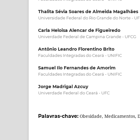
Thalita Sévia Soares de Almeida Magalhães
Universidade Federal do Rio Grande do Norte - U
Carla Heloisa Alencar de Figueiredo
Univerdade Federal de Campina Grande - UFCG
Antônio Leandro Florentino Brito
Faculdades Integradas do Ceará - UNIFIC
Samuel Ilo Fernandes de Amorim
Faculdades Integradas do Ceará - UNIFIC
Jorge Madrigal Azcuy
Univerdade Federal do Ceará - UFC
Palavras-chave:
Obesidade, Medicamentos, D