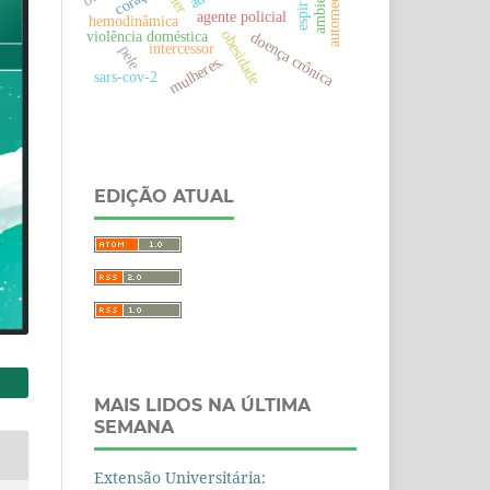
automedicação
agente policial
hemodinâmica
obesidade
violência doméstica
doença crônica
intercessor
pele
mulheres.
sars-cov-2
EDIÇÃO ATUAL
MAIS LIDOS NA ÚLTIMA
SEMANA
Extensão Universitária: