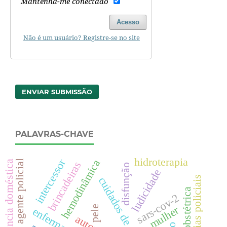
Mantenha-me conectado
Acesso
Não é um usuário? Registre-se no site
ENVIAR SUBMISSÃO
PALAVRAS-CHAVE
hidroterapia
intercessor
hemodinâmica
agente policial
violência doméstica
brincadeiras
disfunção
ludicidade
ocorrências policiais
cuidados de enfermagem
sars-cov-2
pele
mulher