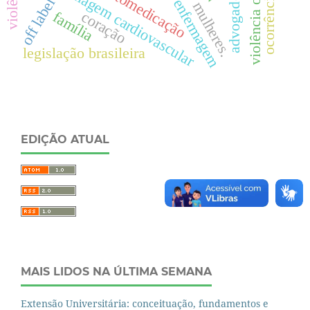
violência obstétrica
enfermagem cardiovascular
automedicação
advogado
off label
mulheres.
coração
família
legislação brasileira
EDIÇÃO ATUAL
MAIS LIDOS NA ÚLTIMA SEMANA
Extensão Universitária: conceituação, fundamentos e