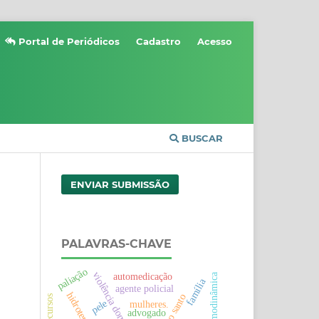
Portal de Periódicos
Cadastro
Acesso
BUSCAR
ENVIAR SUBMISSÃO
PALAVRAS-CHAVE
paliação
violência doméstica
automedicação
hemodinâmica
família
agente policial
hidroterapia
espirito santo
pele
mulheres.
advogado