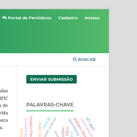
Portal de Periódicos
Cadastro
Acesso
BUSCAR
ENVIAR SUBMISSÃO
adas
iFIC
PALAVRAS-CHAVE
s de
rida
coração
agente policial
off label
análises clínicas
doença crônica
para
medicamentos
ocorrências policiais
uso de medicamentos
espirito santo
a.
mulher