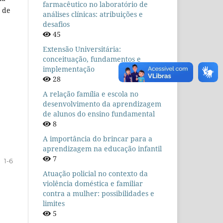
farmacêutico no laboratório de
o de
análises clínicas: atribuições e
desafios
45
Extensão Universitária:
conceituação, fundamentos e
implementação
28
A relação família e escola no
desenvolvimento da aprendizagem
de alunos do ensino fundamental
8
A importância do brincar para a
aprendizagem na educação infantil
7
1-6
Atuação policial no contexto da
violência doméstica e familiar
contra a mulher: possibilidades e
limites
5