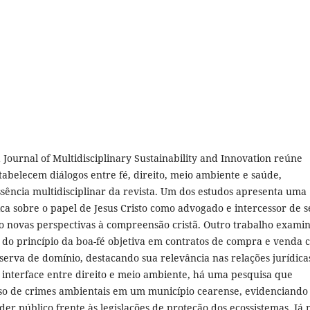
 Journal of Multidisciplinary Sustainability and Innovation reúne
tabelecem diálogos entre fé, direito, meio ambiente e saúde,
ssência multidisciplinar da revista. Um dos estudos apresenta uma
ica sobre o papel de Jesus Cristo como advogado e intercessor de 
o novas perspectivas à compreensão cristã. Outro trabalho examin
e do princípio da boa-fé objetiva em contratos de compra e venda
serva de domínio, destacando sua relevância nas relações jurídica
a interface entre direito e meio ambiente, há uma pesquisa que
so de crimes ambientais em um município cearense, evidenciando
er público frente às legislações de proteção dos ecossistemas. Já 