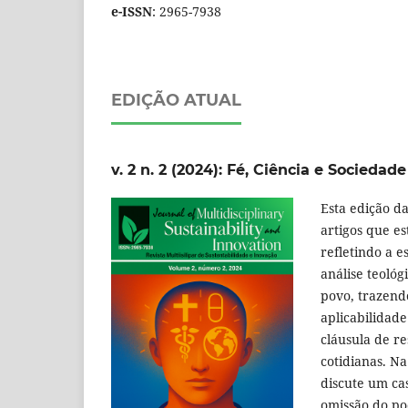
e-ISSN
: 2965-7938
EDIÇÃO ATUAL
v. 2 n. 2 (2024): Fé, Ciência e Sociedade
Esta edição da
artigos que es
refletindo a e
análise teológ
povo, trazend
aplicabilidad
cláusula de re
cotidianas. N
discute um ca
omissão do pod